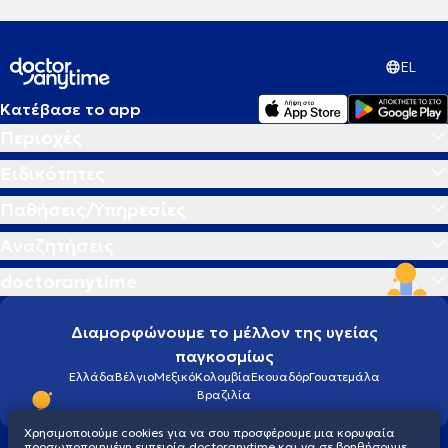
EL
Κατέβασε το app
Περιοχές
Ειδικότητες
Παθήσεις/Υπηρεσίες
Αναζητήσεις
doctoranytime
Διαμορφώνουμε το μέλλον της υγείας
παγκοσμίως
Ελλάδα
Βέλγιο
Μεξικό
Κολομβία
Εκουαδόρ
Γουατεμάλα
Βραζιλία
Χρησιμοποιούμε cookies για να σου προσφέρουμε μια κορυφαία
προσωποποιημένη εμπειρία doctoranytime και να σε βοηθήσουμε