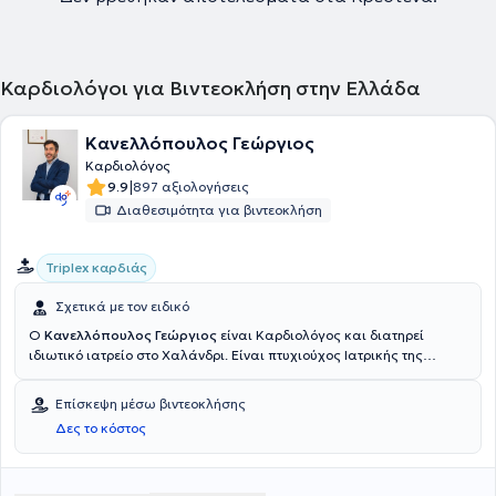
Καρδιολόγοι για Βιντεοκλήση στην Ελλάδα
Κανελλόπουλος Γεώργιος
Καρδιολόγος
|
9.9
897 αξιολογήσεις
Διαθεσιμότητα για βιντεοκλήση
Triplex καρδιάς
Σχετικά με τον ειδικό
Ο
Κανελλόπουλος Γεώργιος
είναι Καρδιολόγος και διατηρεί
ιδιωτικό ιατρείο στο Χαλάνδρι. Είναι πτυχιούχος Ιατρικής της
Σχολής Επιστημών Υγείας του Πανεπιστημίου Κρήτης. Εργάστηκε
ως Ειδικευόμενος Παθολογίας κι ακολούθως Καρδιολογίας στο
Επίσκεψη μέσω βιντεοκλήσης
Νοσοκομείο "Κοργιαλένειο Μπενάκειο", ενώ διετέλεσε Επιμελητής
Δες το κόστος
της 3ης Καρδιολογικής Κλινικής του Νοσοκομείου ΙΑΣΩ General.
Έχει μετεκπαιδευτεί στις Νεότερες Τεχνικές Υπερηχοκαρδιογραφίας
και έχει λάβει την αντίστοιχη πιστοποίηση από την Καρδιολογική
Κλινική του Πανεπιστημιακού Νοσοκομείου Πατρών. Παράλληλα με