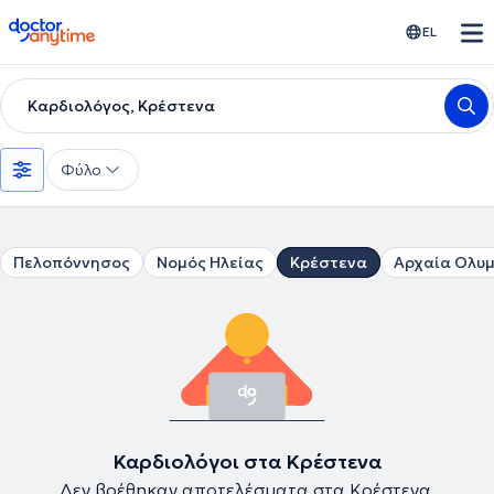
doctoranytime
EL
Καρδιολόγος, Κρέστενα
Φύλο
Πελοπόννησος
Νομός Ηλείας
Κρέστενα
Αρχαία Ολυ
Καρδιολόγοι στα Κρέστενα
Δεν βρέθηκαν αποτελέσματα στα Κρέστενα.