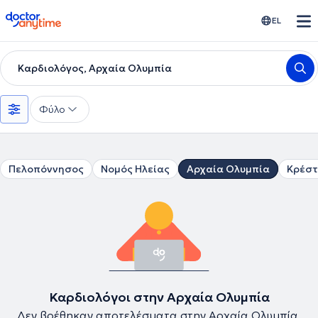
doctoranytime
EL
Καρδιολόγος, Αρχαία Ολυμπία
Φύλο
Πελοπόννησος
Νομός Ηλείας
Αρχαία Ολυμπία
Κρέστ
Καρδιολόγοι στην Αρχαία Ολυμπία
Δεν βρέθηκαν αποτελέσματα στην Αρχαία Ολυμπία.