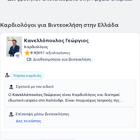
Καρδιολόγοι για Βιντεοκλήση στην Ελλάδα
Κανελλόπουλος Γεώργιος
Καρδιολόγος
|
9.9
897 αξιολογήσεις
Διαθεσιμότητα για βιντεοκλήση
Triplex καρδιάς
Σχετικά με τον ειδικό
Ο
Κανελλόπουλος Γεώργιος
είναι Καρδιολόγος και διατηρεί
ιδιωτικό ιατρείο στο Χαλάνδρι. Είναι πτυχιούχος Ιατρικής της
Σχολής Επιστημών Υγείας του Πανεπιστημίου Κρήτης. Εργάστηκε
ως Ειδικευόμενος Παθολογίας κι ακολούθως Καρδιολογίας στο
Επίσκεψη μέσω βιντεοκλήσης
Νοσοκομείο "Κοργιαλένειο Μπενάκειο", ενώ διετέλεσε Επιμελητής
Δες το κόστος
της 3ης Καρδιολογικής Κλινικής του Νοσοκομείου ΙΑΣΩ General.
Έχει μετεκπαιδευτεί στις Νεότερες Τεχνικές Υπερηχοκαρδιογραφίας
και έχει λάβει την αντίστοιχη πιστοποίηση από την Καρδιολογική
Κλινική του Πανεπιστημιακού Νοσοκομείου Πατρών. Παράλληλα με