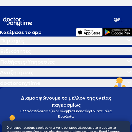
EL
Κατέβασε το app
Περιοχές
Ειδικότητες
Παθήσεις/Υπηρεσίες
Αναζητήσεις
doctoranytime
Διαμορφώνουμε το μέλλον της υγείας
παγκοσμίως
Ελλάδα
Βέλγιο
Μεξικό
Κολομβία
Εκουαδόρ
Γουατεμάλα
Βραζιλία
Χρησιμοποιούμε cookies για να σου προσφέρουμε μια κορυφαία
προσωποποιημένη εμπειρία doctoranytime και να σε βοηθήσουμε