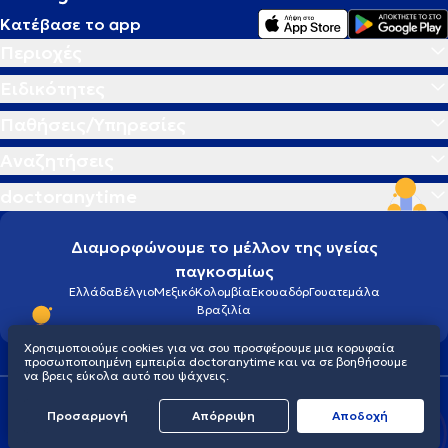
Κατέβασε το app
Περιοχές
Ειδικότητες
Παθήσεις/Υπηρεσίες
Αναζητήσεις
doctoranytime
Διαμορφώνουμε το μέλλον της υγείας
παγκοσμίως
Ελλάδα
Βέλγιο
Μεξικό
Κολομβία
Εκουαδόρ
Γουατεμάλα
Βραζιλία
Χρησιμοποιούμε cookies για να σου προσφέρουμε μια κορυφαία
προσωποποιημένη εμπειρία doctoranytime και να σε βοηθήσουμε
να βρεις εύκολα αυτό που ψάχνεις.
Οροι χρήσης
Cookies
Πολιτική προστασίας προσωπικού απορρήτου
Προσαρμογή
Απόρριψη
Aποδοχή
© 2026 doctoranytime