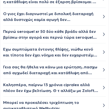
η κατάθλιψη είναι πολύ σε έξαρση βρίσκομαι σε
απόγνωση εδώ και 8 μήνες τώρα άρχισα να
κάνω και ψυχοθεραπεία τι μου προτείνετε
Ο γιος έχει διαγνωστεί με διπολική διαταραχή
ευχαριστώ
αλλά δυστυχώς καμία αγωγή δεν
ανταποκρίνεται. Υπάρχει περίπτωση να έχει
γίνει λάθος διάγνωση;
Περνώ seroquel xr 50 δύο κάθε βράδυ αλλά δεν
βρίσκω στην αγορά και περνώ τώρα seroquel
100 όχι xr υπάρχει πρόβλημα
Έχω συμπτώματα έντονης θλίψης, νιώθω κενό
και τίποτα δεν έχει νόημα και δεν ευχαριστιέμαι
τίποτα όπως παλιά, σφίξιμο στο λαιμό και
κάποιες φορές πιάνω το λαιμό μου για να μη
Γεια σας θα ήθελα να κάνω μια ερώτηση..πασχω
νιώθω αυτό το σφίξιμο .. Κλαίω χωρίς λόγο ..
από αγχωδεί διαταραχή και κατάθλιψη από
Κάποιες φορές κάνω σκέψεις και φτιάχνω
πολύ μικρή ηλικία έχω ταλαιπωρηθεί πάρα πολύ
σενάρια στο μυαλό μου σα ταινία και τις
με έντονα συμπτώματα για πολλά χρόνια ..κάνω
Καλησπέρα, παίρνω 13 χρόνια cipralex αλλά
περισσότερες φορές είναι άσχημα πράγματα
10 χρόνια ψυχοθεραπεία και η αγωγή που
πλέον δεν έχω βελτίωση. Θ τ αλλάξω με Zoloft.
και κλαίω, συνήθως όταν ακούω μουσική.. το
παίρνω με καλύπτει σε ένα μεγάλο ποσοστό να
Λέτε ν έχω παρενέργειες σοβαρές; Γιατί
ιστορικό μου είναι παιδική ηλικία σε αλκοολικό
είναι λειτουργική και να μην έχω μια ζωή
εργάζομαι κ δεν μπορώ ν λείπω από την
Μπορεί να προκαλέσει τριχόπτωση το
περιβάλλον, παραμέληση και κακοποιήσεις
κόλαση,πρόσφατα είδα ένα βίντεο από ένα
εργασία μου. Φοβάμαι λες κ θα πάρω πρώτη
αντικαταθλιπτικό Wellbutrin;