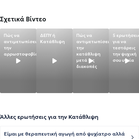
Σχετικά Βίντεο
Πώς να
ΔΕΠΥ ή
Πώς να
5 ερωτήσει
αντιμετωπίσεις
Κατάθλιψη
αντιμετωπίσεις
για να
την
την
τεστάρεις
αρρωστοφοβία
κατάθλιψη
την ψυχική
μετά τις
σου υγεία
διακοπές
Άλλες ερωτήσεις για την Κατάθλιψη
Είμαι με θεραπευτική αγωγή από ψυχίατρο αλλά