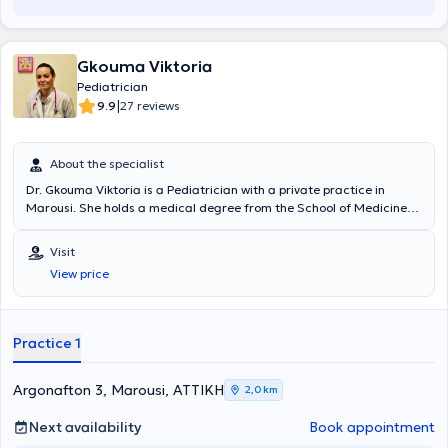
Gkouma Viktoria
Pediatrician
|
9.9
27 reviews
About the specialist
Dr. Gkouma Viktoria is a Pediatrician with a private practice in
Marousi. She holds a medical degree from the School of Medicine
at Aristotle University of Thessaloniki and specialized in Pediatrics
at the Pediatric Clinic of the General Hospital of Kastoria, the
Visit
University General Hospital of Larissa, and the University Pediatric
View price
Surgery Clinic in Lausanne, Switzerland (CHUV). Currently, she
serves as an attending physician at the 2nd Pediatric Clinic of the
Athens Medical Center and is a member of the Athens Medical
Association.
Practice 1
Argonafton 3, Marousi, ΑΤΤΙΚΗ
2,0 km
Next availability
Book appointment