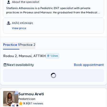
About the specialist
Stefanis Athanasios is a Pediatric ENT specialist with private
practices in Piraeus and Marousi. He graduated from the Medical
School of the Health Sciences School at the National and
Kapodistrian University of Athens. He possesses valuable experience
Απλή επίσκεψη
and knowledge in his field, having worked for several years as an
View price
Otolaryngologist at the Athens General Hospital "Hippocratio" and
at the Athens Children's General Hospital "P. & A. Kyriakou".
Additionally, the doctor participates in seminars and conferences
related to his specialty and is a member of the Piraeus Medical
Practice 1
Practice 2
Association as well as a specialized member of the Athens Medical
Association.
Rodou 2, Marousi, ΑΤΤΙΚΗ
1,0 km
Next availability
Book appointment
Surmou Areti
Pediatrician
|
9.9
87 reviews