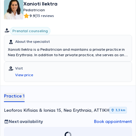
Xanioti Ilektra
Pediatrician
|
9.9
13 reviews
Prenatal counseling
About the specialist
Xanioti Ilektra is a Pediatrician and maintains a private practice in
Nea Erythraia. In addition to her private practice, she serves as an
affiliated Pediatrician at the Medical Center of Athens. She has
extensive experience and has served as a Senior Registrar at the
Visit
Second Pediatric Clinic of the Pediatric Center of Athens and as the
View price
chief supervising Pediatrician at IASO Paidiatrikon.
Practice 1
Leoforos Kifisias & Ionias 15, Nea Erythraia, ΑΤΤΙΚΗ
3,3 km
Next availability
Book appointment