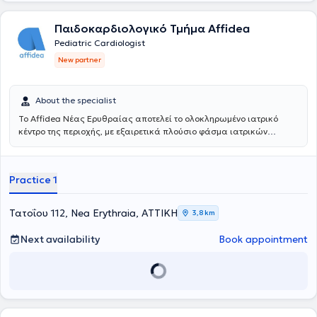
Παιδοκαρδιολογικό Τμήμα Affidea
Pediatric Cardiologist
New partner
About the specialist
Το Affidea Νέας Ερυθραίας αποτελεί το ολοκληρωμένο ιατρικό
κέντρο της περιοχής, με εξαιρετικά πλούσιο φάσμα ιατρικών
ειδικοτήτων. Ξεχωρίζει για τις εξειδικευμένες χειρουργικές
υπηρεσίες, την ουρολογία με δυνατότητα κυστεοσκόπησης, τη
νεφρολογία και τις προηγμένες αγγειοχειρουργικές παρεμβάσεις -
Practice 1
ένας πλήρης ιατρικός προορισμός για κάθε ανάγκη.
Τατοΐου 112, Nea Erythraia, ΑΤΤΙΚΗ
3,8 km
Next availability
Book appointment