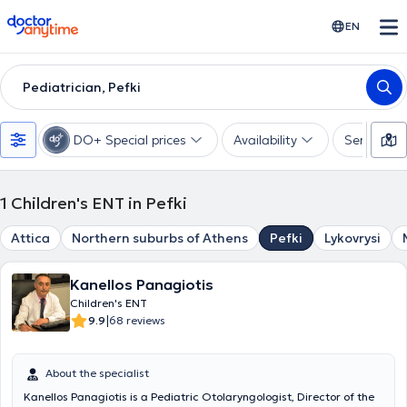
doctoranytime
EN
Pediatrician, Pefki
DO+ Special prices
Availability
Services
1
Children's ENT in Pefki
Attica
Northern suburbs of Athens
Pefki
Lykovrysi
Kanellos Panagiotis
Children's ENT
|
9.9
68 reviews
About the specialist
Kanellos Panagiotis is a Pediatric Otolaryngologist, Director of the