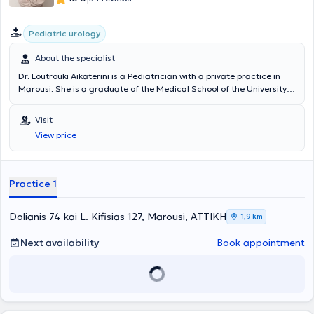
Pediatric urology
About the specialist
Dr. Loutrouki Aikaterini is a Pediatrician with a private practice in
Marousi. She is a graduate of the Medical School of the University
of Leipzig, Germany, and holds a PhD from the University of Bern,
Switzerland. She has gained professional experience working in
Visit
hospitals in Germany for the past 18 years. She specialized in
View price
Pediatrics, acquiring extensive experience in neonatology and
ultrasonography, and further specialized in pediatric urology and
pediatric gastroenterology at the DKD clinic in Wiesbaden.
Additionally, Dr. Loutrouki has served as head of the Pediatric
Practice 1
Nephrology and Urology department at DKD Wiesbaden.
Dolianis 74 kai L. Kifisias 127, Marousi, ΑΤΤΙΚΗ
1,9 km
Next availability
Book appointment