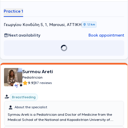
Athens at the Children's Hospital "Agia Sofia." During this period, he
was responsible for the Emergency Department and simultaneously
Practice 1
specialized in Pediatric Nephrology. He completed his Pediatric
Nephrology specialization at the Great Ormond Street Hospital in
London.
Γεωργίου Κονδύλη 5, 1, Marousi, ΑΤΤΙΚΗ
1,1 km
Next availability
Book appointment
Surmou Areti
Pediatrician
|
9.9
87 reviews
Breastfeeding
About the specialist
Syrmou Areti is a Pediatrician and Doctor of Medicine from the
Medical School of the National and Kapodistrian University of
Athens. She maintains a private practice in Metamorfosi. She