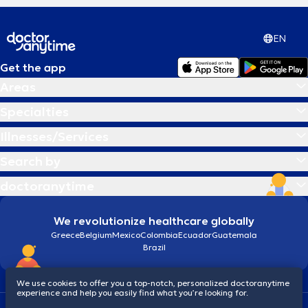
EN
Get the app
Areas
Specialties
Illnesses/Services
Search by
doctoranytime
We revolutionize healthcare globally
Greece
Belgium
Mexico
Colombia
Ecuador
Guatemala
Brazil
We use cookies to offer you a top-notch, personalized doctoranytime
experience and help you easily find what you’re looking for.
Terms and conditions
Cookies
doctoranytime: Data Protection Policy