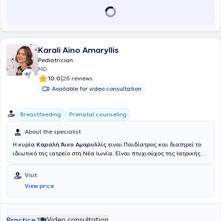
Karali Aino Amaryllis
Pediatrician
MD
|
10.0
26 reviews
Available for video consultation
Breastfeeding
Prenatal counseling
About the specialist
Η κυρία
Καραλή Άινο Αμαρυλλίς
ειναι Παιδίατρος και διατηρεί το
ιδιωτικό της ιατρείο στη Νέα Ιωνία. Είναι πτυχιούχος της Ιατρικής
Σχολής Αθηνών του Εθνικού και Καποδιστριακού Πανεπιστημίου
Αθηνών. Κατά τη διάρκεια των σπουδών της, είχε την ευκαιρία να
Visit
εργαστεί ως εκπαιδευόμενος ιατρός στο Πανεπιστημιακό
View price
Νοσοκομείο North Karelia Central Hospital της Φινλανδίας. Η
εκπαίδευσή της στην Παιδιατρική ξεκίνησε με τη Νεογνολογική
Κλινική του Αρεταιείου Νοσοκομείου του Εθνικού και
Καποδιστριακού Νοσοκομείου Αθηνών ενώ ακολούθως
Video consultation
Practice 1