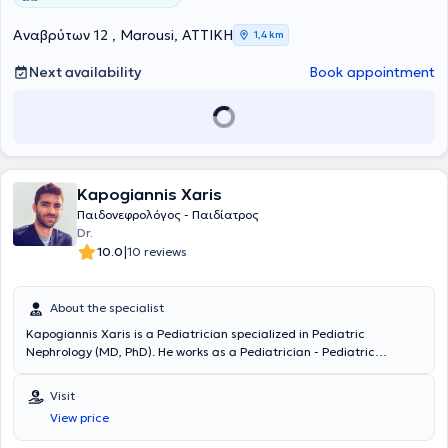
Nordrhein).
Αναβρύτων 12 , Marousi, ΑΤΤΙΚΗ
1,4 km
Next availability
Book appointment
Kapogiannis Xaris
Παιδονεφρολόγος - Παιδίατρος
Dr.
|
10.0
10 reviews
About the specialist
Kapogiannis Xaris is a Pediatrician specialized in Pediatric
Nephrology (MD, PhD). He works as a Pediatrician - Pediatric
Nephrologist (Consultant) at the Pediatric Center of Athens
(Medical Group of Athens). He maintains a private practice in
Visit
Marousi. Kapogiannis Xaris specialized in Pediatrics at the
View price
University General Hospital of Heraklion. Subsequently, he worked as
a Consultant in the 1st Pediatric Department of the University of