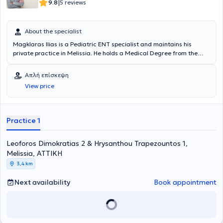
|
9.8
5 reviews
About the specialist
Magklaras Ilias is a Pediatric ENT specialist and maintains his
private practice in Melissia. He holds a Medical Degree from the
Medical School of the National and Kapodistrian University of
Athens. The doctor specialized in Otolaryngology at Tzaneio
Απλή επίσκεψη
Hospital in Piraeus, at Pammakaristos Hospital, and in Pediatric
View price
Surgery at Nikaia Hospital. Finally, the doctor serves as a Scientific
Collaborator at MITERA Hospital and as a Consultant at HYGEIA
Hospital.
Practice 1
Leoforos Dimokratias 2 & Hrysanthou Trapezountos 1,
Melissia, ΑΤΤΙΚΗ
3,4 km
Next availability
Book appointment