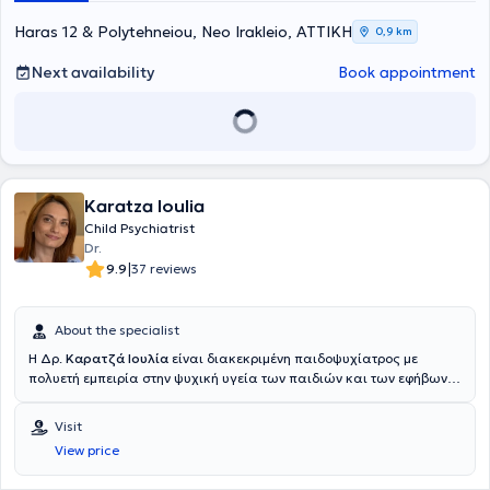
attended numerous educational seminars both in Greece and
abroad, and is fluent in English and Italian.
Haras 12 & Polytehneiou, Neo Irakleio, ΑΤΤΙΚΗ
0,9 km
Next availability
Book appointment
Karatza Ioulia
Child Psychiatrist
Dr.
|
9.9
37 reviews
About the specialist
Η Δρ.
Καρατζά Ιουλία
είναι διακεκριμένη παιδοψυχίατρος με
πολυετή εμπειρία στην ψυχική υγεία των παιδιών και των εφήβων.
Έλαβε το πτυχίο Ιατρικής και ολοκλήρωσε την ειδικότητά της στην
Παιδοψυχιατρική στο Νοσοκομείο Παίδων Πεντέλης. Κατά τη
Visit
διάρκεια της καριέρας της, έχει συνεργαστεί με κορυφαία ιατρικά
View price
κέντρα και εκπαιδευτικά ιδρύματα, ενώ έχει συμμετάσχει σε
πολυάριθμα συνέδρια και επιστημονικές δημοσιεύσεις στον τομέα