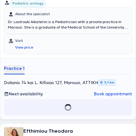
Pediatric urology
About the specialist
Dr. Loutrouki Aikaterini is a Pediatrician with a private practice in
Marousi. She is a graduate of the Medical School of the University
of Leipzig, Germany, and holds a PhD from the University of Bern,
Switzerland. She has gained professional experience working in
Visit
hospitals in Germany for the past 18 years. She specialized in
View price
Pediatrics, acquiring extensive experience in neonatology and
ultrasonography, and further specialized in pediatric urology and
pediatric gastroenterology at the DKD clinic in Wiesbaden.
Additionally, Dr. Loutrouki has served as head of the Pediatric
Practice 1
Nephrology and Urology department at DKD Wiesbaden.
Dolianis 74 kai L. Kifisias 127, Marousi, ΑΤΤΙΚΗ
3,7 km
Next availability
Book appointment
Efthimiou Theodora