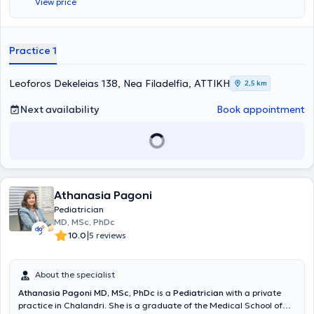
View price
neonatal and pediatric resuscitation (EPLS, NLS) and holds a
competency certificate for the Standard Autism Spectrum
Disorders Screening Test (PAIS). Currently, alongside his private
practice, he serves as an Associate Pediatrician at the Euroclinic for
Practice 1
Children. Additionally, it is noteworthy that he has attended
scientific conferences both in Greece and abroad, aiming for
continuous education and professional development in his field.
Leoforos Dekeleias 138, Nea Filadelfia, ΑΤΤΙΚΗ
2,5 km
Next availability
Book appointment
Athanasia Pagoni
Pediatrician
MD, MSc, PhDc
|
10.0
5 reviews
About the specialist
Athanasia Pagoni MD, MSc, PhDc
is a
Pediatrician
with a private
practice in Chalandri. She is a graduate of the Medical School of