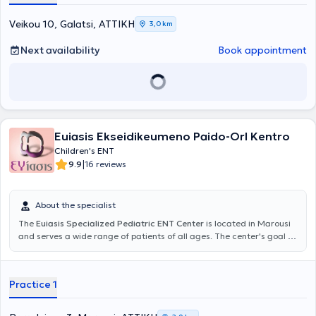
Veikou 10, Galatsi, ΑΤΤΙΚΗ
3,0 km
Next availability
Book appointment
Euiasis Ekseidikeumeno Paido-Orl Kentro
Children's ENT
|
9.9
16 reviews
About the specialist
The
Euiasis Specialized Pediatric ENT Center
is located in Marousi
and serves a wide range of patients of all ages. The center's goal is
the longevity of the individual, as well as ensuring a high quality of
life. A variety of specialized services are offered, providing solutions
for conditions such as sinusitis, vertigo and dizziness, rhinitis and
Practice 1
allergic rhinitis, voice disorders, stomatitis, and pharyngitis.
Additionally, all otologic and neuro-otologic problems are
addressed, including hearing loss, tinnitus, and hyperacusis. The