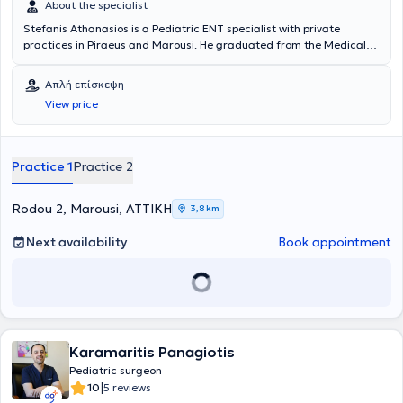
About the specialist
Stefanis Athanasios is a Pediatric ENT specialist with private
practices in Piraeus and Marousi. He graduated from the Medical
School of the Health Sciences School at the National and
Kapodistrian University of Athens. He possesses valuable experience
Απλή επίσκεψη
and knowledge in his field, having worked for several years as an
View price
Otolaryngologist at the Athens General Hospital "Hippocratio" and
at the Athens Children's General Hospital "P. & A. Kyriakou".
Additionally, the doctor participates in seminars and conferences
related to his specialty and is a member of the Piraeus Medical
Practice 1
Practice 2
Association as well as a specialized member of the Athens Medical
Association.
Rodou 2, Marousi, ΑΤΤΙΚΗ
3,8 km
Next availability
Book appointment
Karamaritis Panagiotis
Pediatric surgeon
|
10
5 reviews