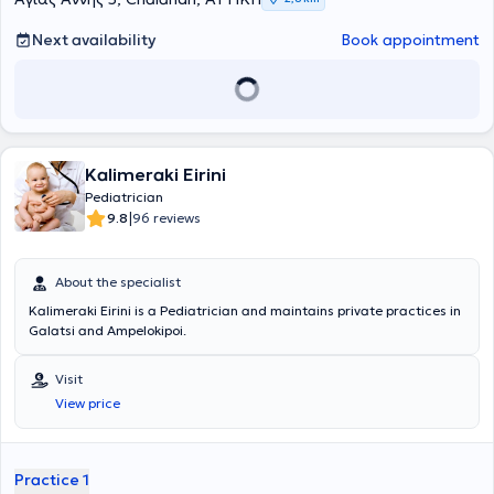
home visits upon request or when deemed necessary. Finally, with
empathy and a focus on providing optimal care to young patients
Next availability
Book appointment
and the healthy development of all children, the pediatrician is
pleased to accompany you on the magical journey of parenthood.
Kalimeraki Eirini
Pediatrician
|
9.8
96 reviews
About the specialist
Kalimeraki Eirini is a Pediatrician and maintains private practices in
Galatsi and Ampelokipoi.
Visit
View price
Practice 1