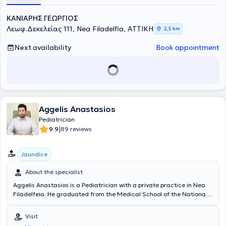
ΚΑΝΙΑΡΗΣ ΓΕΩΡΓΙΟΣ
Λεωφ.Δεκελείας 111, Nea Filadelfia, ΑΤΤΙΚΗ
2,5 km
Next availability
Book appointment
Aggelis Anastasios
Pediatrician
|
9.9
89 reviews
Jaundice
About the specialist
Aggelis Anastasios is a Pediatrician with a private practice in Nea
Filadelfeia. He graduated from the Medical School of the National
and Kapodistrian University of Athens and completed his specialty
in Pediatrics at the 2nd University Pediatric Clinic of the General
Visit
Children's Hospital of Athens "P. & A. Kyriakou." He is specialized in