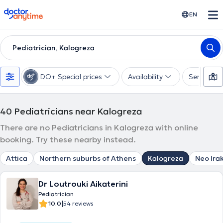
doctoranytime
EN
Pediatrician, Kalogreza
DO+ Special prices
Availability
Services
40
Pediatricians near Kalogreza
There are no Pediatricians in Kalogreza with online
booking. Try these nearby instead.
Attica
Northern suburbs of Athens
Kalogreza
Neo Irak
Dr Loutrouki Aikaterini
Pediatrician
|
10.0
54 reviews