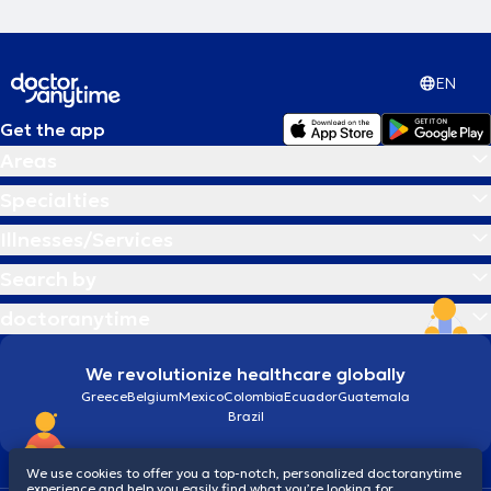
EN
Get the app
Areas
Specialties
Illnesses/Services
Search by
doctoranytime
We revolutionize healthcare globally
Greece
Belgium
Mexico
Colombia
Ecuador
Guatemala
Brazil
We use cookies to offer you a top-notch, personalized doctoranytime
experience and help you easily find what you’re looking for.