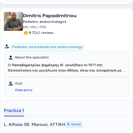
Dimitris Papadimitriou
Pediatric endocrinologist
MD, MSc, PhD
|
9.7
42 reviews
Pediatric and adolescent endocrinology
About the specialist
Ο
Παπαδημητρίου Δημήτρης Θ.
γεννήθηκε το 1971 στη
Θεσσαλονίκη και μεγάλωσε στην Αθήνα, όπου και αποφοίτησε με
άριστα από τη Βαρβάκειο Πρότυπο Σχολή. Πήρε το πτυχίο της
Ιατρικής, την Ειδικότητα της Παιδιατρικής και την Διδακτορική του
Visit
Διατριβή στην Παιδοενδοκρινολογία στο Πανεπιστήμιο Πατρών.
View price
Μετεκπαιδεύτηκε επί 4ετία στην Παιδιατρική Ενδοκρινολογία.
Έλαβε διετές Μεταπτυχιακό (DIU) στην Παιδιατρική Ενδοκρινολογία
και Διαβητολογία από το Πανεπιστήμιο Paris V, με κλινική
εκπαίδευση στο Πανεπιστημιακό Παιδιατρικό Νοσοκομείο St
Practice 1
Vincent de Paul στο Παρίσι. Έλαβε MSc "Research in Female
Reproduction" από το Εθνικό και Καποδιστριακό Πανεπιστήμιο
Αθηνών. Μετεκπαιδεύτηκε επίσης για 1 έτος (master) στην Ιατρική
L. Kifisias 58, Marousi, ΑΤΤΙΚΗ
0,4 km
Παιδαγωγική στο Πανεπιστήμιο Joseph-Fourier της Grenoble στη