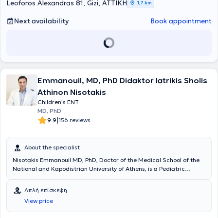
continuous professional development, she participates in numerous
Leoforos Alexandras 81, Gizi, ΑΤΤΙΚΗ
1,7 km
conferences to stay updated on the latest advancements and
provide specialized services tailored to the needs of children.
Next availability
Book appointment
Emmanouil, MD, PhD Didaktor Iatrikis Sholis
Athinon Nisotakis
Children's ENT
MD, PhD
|
9.9
156 reviews
About the specialist
Nisotakis Emmanouil MD, PhD, Doctor of the Medical School of the
National and Kapodistrian University of Athens, is a Pediatric
Otolaryngologist who maintains a private practice in Ampelokipoi.
He specialized in Otolaryngology at the General Hospital of Athens
Απλή επίσκεψη
"Hippokration" and in Pediatric Otolaryngology at the General
View price
Children's Hospital of Penteli. He has also received specialized
training in Plastic Surgery at the Naval Hospital of Athens and in