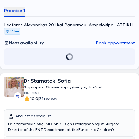
Neurosurgery at the General Hospital of Athens "Evangelismos."
Additionally, he undertook further training at Cambridge University
Practice 1
Hospital in the United Kingdom and has participated in numerous
conferences and seminars in Greece and abroad to ensure
continuous professional development in his field. Finally, his practice
Leoforos Alexandras 201 kai Panormou, Ampelokipoi, ΑΤΤΙΚΗ
offers services covering the full spectrum of his specialty.
1,1 km
Next availability
Book appointment
Dr Stamataki Sofia
Χειρουργός Ωτορινολαρυγγολόγος Παίδων
MD, MSc
|
10.0
31 reviews
About the specialist
Dr. Stamataki Sofia, MD, MSc, is an Otolaryngologist Surgeon,
Director of the ENT Department at the Euroclinic Children’s
Hospital, and maintains a private practice in Mavili Square. She