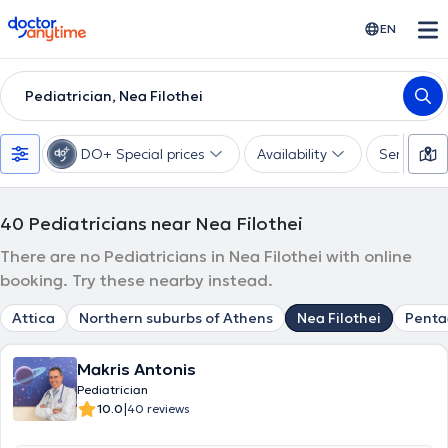
doctoranytime
EN
Pediatrician, Nea Filothei
DO+ Special prices
Availability
Services
40
Pediatricians near Nea Filothei
There are no Pediatricians in Nea Filothei with online
booking. Try these nearby instead.
Attica
Northern suburbs of Athens
Nea Filothei
Pent
Makris Antonis
Pediatrician
|
10.0
40 reviews