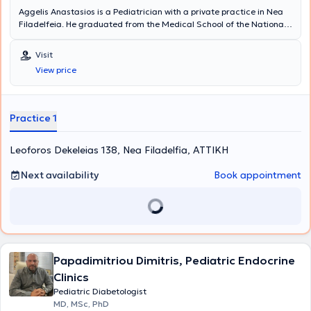
Aggelis Anastasios is a Pediatrician with a private practice in Nea
Filadelfeia. He graduated from the Medical School of the National
and Kapodistrian University of Athens and completed his specialty
in Pediatrics at the 2nd University Pediatric Clinic of the General
Visit
Children's Hospital of Athens "P. & A. Kyriakou." He is specialized in
View price
neonatal and pediatric resuscitation (EPLS, NLS) and holds a
competency certificate for the Standard Autism Spectrum
Disorders Screening Test (PAIS). Currently, alongside his private
practice, he serves as an Associate Pediatrician at the Euroclinic
Practice 1
for Children. Additionally, it is noteworthy that he has attended
scientific conferences both in Greece and abroad, aiming for
Leoforos Dekeleias 138, Nea Filadelfia, ΑΤΤΙΚΗ
continuous education and professional development in his field.
Next availability
Book appointment
Papadimitriou Dimitris, Pediatric Endocrine
Clinics
Pediatric Diabetologist
MD, MSc, PhD