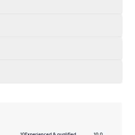
10
Experienced & qualified
10.0