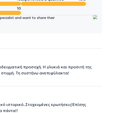
10
ecialist and want to share their
δειγματική προσοχή. Η γλυκιά και προσιτή της
 στιγμή. Τη συστήνω ανεπιφύλακτα!
ικό ιστορικό..Στοχευμένες ερωτήσεις!Επίσης
α πάντα!!