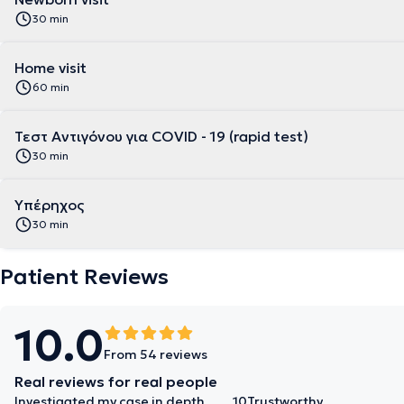
30 min
Home visit
60 min
Τεστ Αντιγόνου για COVID - 19 (rapid test)
30 min
Υπέρηχος
30 min
Patient Reviews
10.0
From 54 reviews
Real reviews for real people
Investigated my case in depth
10
Trustworthy