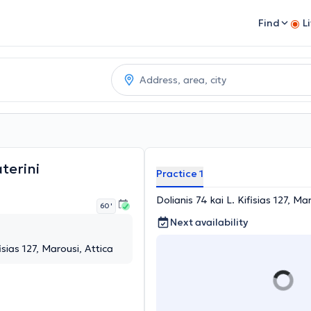
Find
L
terini
Practice 1
Dolianis 74 kai L. Kifisias 127, Ma
60 '
Next availability
fisias 127, Marousi, Attica