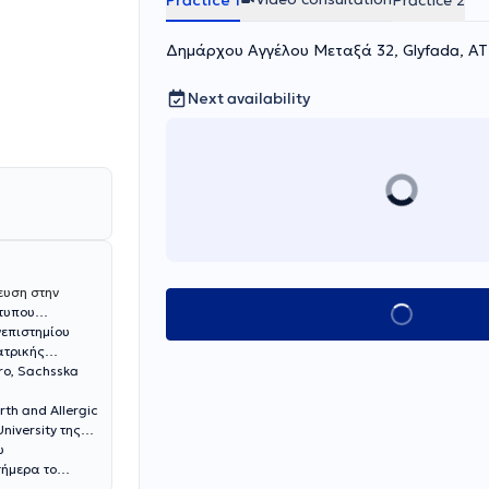
Practice 1
Practice 2
όπτερα, η
Δημάρχου Αγγέλου Μεταξά 32, Glyfada, Α
Next availability
ευση στην
τυπου
Book appointment
νεπιστημίου
ατρικής
ro, Sachsska
th and Allergic
niversity της
υ
σήμερα το