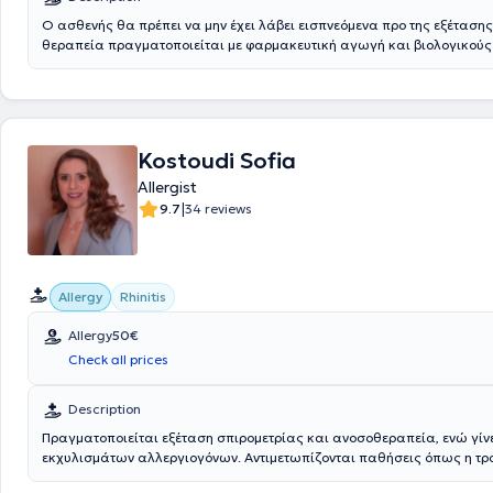
Ο ασθενής θα πρέπει να μην έχει λάβει εισπνεόμενα προ της εξέτασης 
θεραπεία πραγματοποιείται με φαρμακευτική αγωγή και βιολογικούς
Αντιμετωπίζεται το αλλεργικό και βρογχικό άσθμα και η αλλεργική ριν
Kostoudi Sofia
Allergist
|
9.7
34 reviews
Allergy
Rhinitis
Allergy
50€
Check all prices
Description
Πραγματοποιείται εξέταση σπιρομετρίας και ανοσοθεραπεία, ενώ γίν
εκχυλισμάτων αλλεργιογόνων. Αντιμετωπίζονται παθήσεις όπως η τρ
αλλεργία, η αλλεργική ρινίτιδα, η κνίδωση και η ατοπική δερματίτιδα.