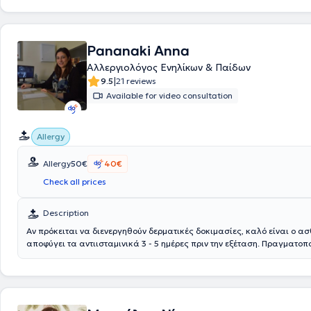
Pananaki Anna
Αλλεργιολόγος Ενηλίκων & Παίδων
|
9.5
21 reviews
Available for video consultation
Allergy
Allergy
50€
40€
Check all prices
Description
Αν πρόκειται να διενεργηθούν δερματικές δοκιμασίες, καλό είναι ο α
αποφύγει τα αντιισταμινικά 3 - 5 ημέρες πριν την εξέταση. Πραγματοπ
ανοσοθεραπείες για ρινίτιδα - άσθμα, βιολογικοί παράγοντες για χρ
άσθμα, ρινικούς πολύποδες, ατοπική δερματίτιδα, έκζεμα χεριών, οζώ
τα τεστ υπάρχουν διαθέσιμα έτοιμα εκχυλίσματα για αναπνευστικές -
αλλεργίες και patch test για δερματίτιδες εξ επαφής. Αντιμετωπίζοντ
όπως η αλλεργική ρινίτιδα, το άσθμα, η τροφική αλλεργία, η ατοπική δ