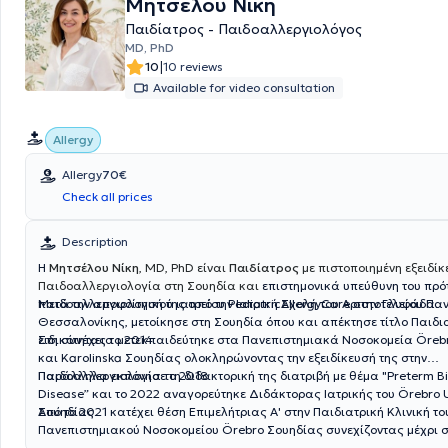
Μητσέλου Νίκη
δερματίτιδα εξ επαφής, η φαρμακευτική αλλεργία, η αλλεργία σε υμεν
Παιδίατρος - Παιδοαλλεργιολόγος
κνίδωση - αγγειοοίδημα και οι ηωσινοφιλίες.
MD, PhD
|
10
10 reviews
Available for video consultation
Allergy
Allergy
70€
Check all prices
Description
Η
Μητσέλου Νίκη
, MD, PhD είναι
Παιδίατρος
με πιστοποιημένη εξειδίκ
Παιδοαλλεργιολογία στη Σουηδία και
επιστημονικά υπεύθυνη του πρό
παιδοαλλεργιολογικού ιατρείου PediatricAllergyCare στην Γλυφάδα.
Μετά την αποφοίτησή της από την Ιατρική Σχολή του Αριστοτελείου Πα
Θεσσαλονίκης, μετοίκησε στη Σουηδία όπου και απέκτησε τίτλο Παιδι
ειδικότητας το 2014.
Στη συνέχεια μετεκπαιδεύτηκε στα Πανεπιστημιακά Νοσοκομεία Öreb
και Karolinska Σουηδίας ολοκληρώνοντας την εξειδίκευσή της στην
Παιδοαλλεργιολογία το 2018.
Παράλληλα εκπόνησε τη διδακτορική της διατριβή με θέμα "Preterm Bir
Disease” και το 2022 αναγορεύτηκε Διδάκτορας Ιατρικής του Örebro U
Σουηδίας.
Από το 2021 κατέχει θέση Επιμελήτριας Α' στην Παιδιατρική Κλινική το
Πανεπιστημιακού Νοσοκομείου Örebro Σουηδίας συνεχίζοντας μέχρι 
κλινικό, διδακτικό και ερευνητικό της έργο.