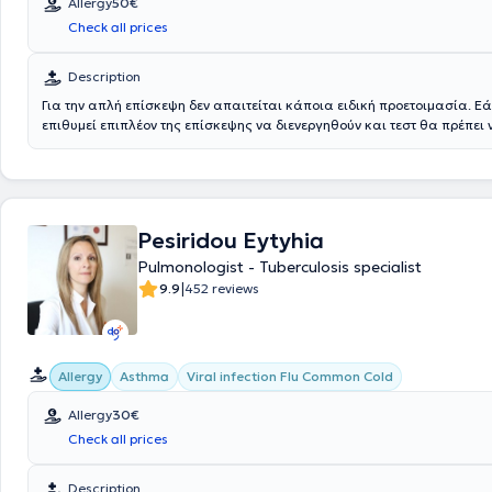
Allergy
50€
Check all prices
Description
Για την απλή επίσκεψη δεν απαιτείται κάποια ειδική προετοιμασία. Ε
επιθυμεί επιπλέον της επίσκεψης να διενεργηθούν και τεστ θα πρέπει ν
λάβει αντιισταμινικό ή κορτιζόνη από του στόματος μία εβδομάδα πριν
Αντιμετωπίζονται παθήσεις όπως η αλλεργική ρινίτιδα, το αλλεργικό 
κνίδωση, η ατοπική δερματίτιδα, η τροφική αλλεργία, η φαρμακευτική 
αλλεργία σε νυγμούς εντόμων, η αλλεργία στο γάλα (νεογνά - βρέφη), 
αλλεργία (βρέφη - νήπια - παιδιά) και η σχέση ατοπικής δερματίτιδας
Pesiridou Eytyhia
Pulmonologist - Tuberculosis specialist
|
9.9
452 reviews
Allergy
Asthma
Viral infection Flu Common Cold
Allergy
30€
Check all prices
Description