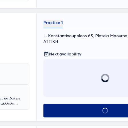
Practice 1
L. Konstantinoupoleos 63, Plateia Mpournazi
ΑΤΤΙΚΗ
Next availability
αι παιδιά με
ατάλληλη
γχρονες
Book appointment
 αλλεργικών