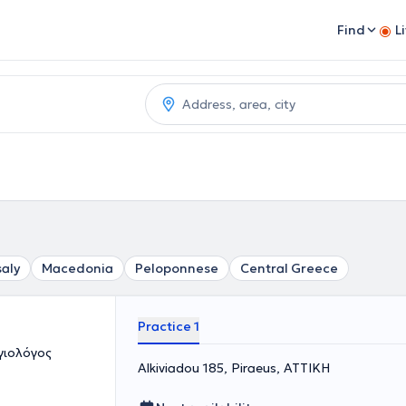
Find
L
aly
Macedonia
Peloponnese
Central Greece
Practice 1
γιολόγος
Alkiviadou 185, Piraeus, ΑΤΤΙΚΗ