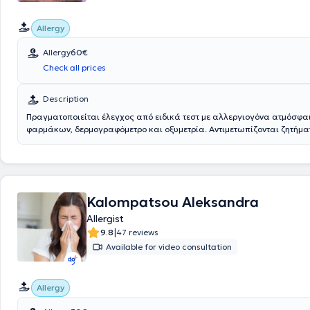
Allergy
Allergy
60€
Check all prices
Description
Πραγματοποιείται έλεγχος από ειδικά τεστ με αλλεργιογόνα ατμόσφα
φαρμάκων, δερμογραφόμετρο και οξυμετρία. Αντιμετωπίζονται ζητήμ
αλλεργική ρινίτιδα, άσθμα, κνίδωση, έκζεμα και ατοπική δερματίτιδα,
φαρμακευτικές αλλά και τροφικές αλλεργίες. Οι συνεδρίες απευσθητ
είναι επεμβατικές πράξεις, με την έννοια ότι γίνεται κάποια χορήγηση 
πλάνο θεραπείας είναι εξατομικευμένο ανάλογα με τις ανάγκες του 
περιστατικού. Δίνονται αναλυτικές οδηγίες στην επίσκεψη των ασθεν
Kalompatsou Aleksandra
ειδικό.
Allergist
|
9.8
47 reviews
Available for video consultation
Allergy