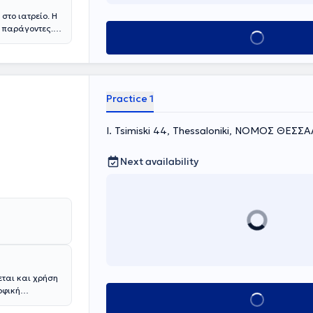
στο ιατρείο. Η
 παράγοντες.
Book appointment
ίτιδα.
Practice 1
I. Tsimiski 44, Thessaloniki, ΝΟΜΟΣ ΘΕΣ
Next availability
εται και χρήση
οφική
Book appointment