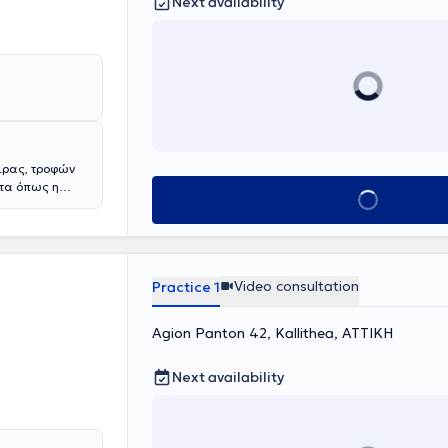
Next availability
ιρας, τροφών
ατα όπως η
Book appointment
οποίησης δεν
με σύριγγα. Το
κάθε
ών από τον
Video consultation
Practice 1
Agion Panton 42, Kallithea, ΑΤΤΙΚΗ
Next availability