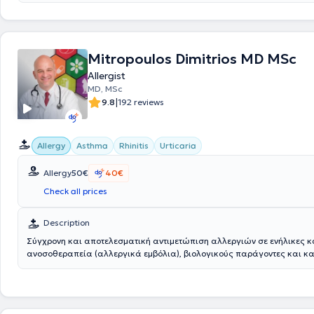
Mitropoulos Dimitrios MD MSc
Allergist
MD, MSc
|
9.8
192 reviews
Allergy
Asthma
Rhinitis
Urticaria
Allergy
50€
40€
Check all prices
Description
Σύγχρονη και αποτελεσματική αντιμετώπιση αλλεργιών σε ενήλικες κ
ανοσοθεραπεία (αλλεργικά εμβόλια), βιολογικούς παράγοντες και κ
φαρμακευτική αγωγή. Στο ιατρείο πραγματοποιούνται με τις πλέον σύ
μεθόδους και εξοπλισμό, πρόληψη, διάγνωση και θεραπεία όλων των
νοσημάτων ενηλίκων και παίδων.