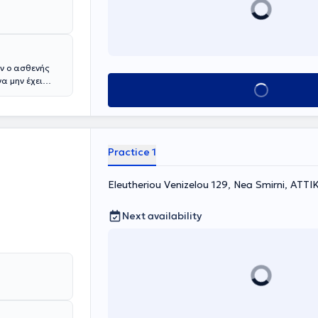
άν ο ασθενής
α μην έχει
Book appointment
.
άσθμα, η
αλλεργία, η
η τροφική
 με διατροφή.
Practice 1
Eleutheriou Venizelou 129, Nea Smirni, ΑΤΤΙ
Next availability