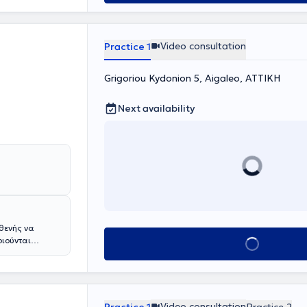
Video consultation
Practice 1
Grigoriou Kydonion 5, Aigaleo, ΑΤΤΙΚΗ
Next availability
σθενής να
οιούνται
Book appointment
όνια κνίδωση,
δη κνήφη. Για
 τροφικές
αι παθήσεις
ερματίτιδα, η
Video consultation