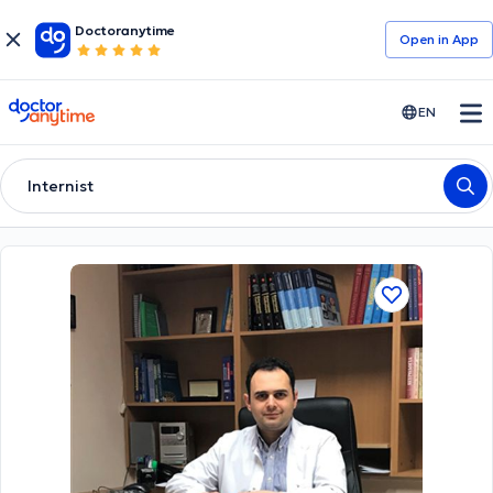
Doctoranytime
Open in Αpp
doctoranytime
EN
Internist