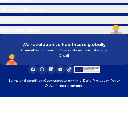
Illnesses/Services
Search by
doctoranytime
We revolutionize healthcare globally
Greece
Belgium
Mexico
Colombia
Ecuador
Guatemala
Brazil
Terms and conditions
Cookies
doctoranytime: Data Protection Policy
© 2026 doctoranytime