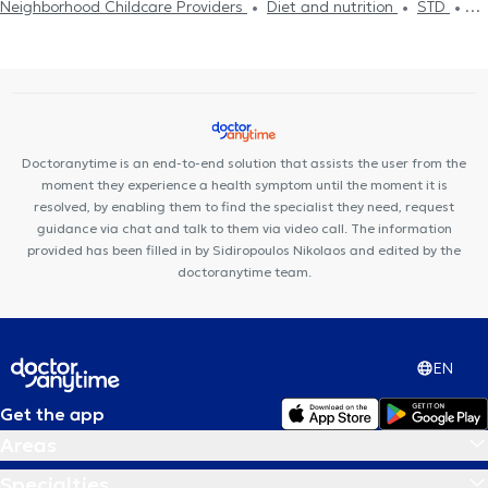
Neighborhood Childcare Providers
Diet and nutrition
STD
Driving License
Strep test
Κάρτα υγείας αθλητή
Flu test
Uric Acid
Diabetes
HIV-AIDS
Cholesterol
Viral infection Flu
Food intolerance
Metabolic syndrome
STD
Common Cold
Flu vaccine
Measles
Pneumonia
Doctoranytime is an end-to-end solution that assists the user from the
moment they experience a health symptom until the moment it is
resolved, by enabling them to find the specialist they need, request
guidance via chat and talk to them via video call. The information
provided has been filled in by Sidiropoulos Nikolaos and edited by the
doctoranytime team.
EN
Get the app
Areas
Specialties