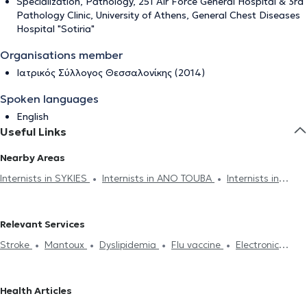
Specialization, Pathology, 251 Air Force General Hospital & 3rd
Pathology Clinic, University of Athens, General Chest Diseases
Hospital "Sotiria"
Organisations member
Ιατρικός Σύλλογος Θεσσαλονίκης (2014)
Spoken languages
English
Useful Links
Nearby Areas
Internists in SYKIES
Internists in ANO TOUBA
Internists in
CHARILAOU
Internists in KALAMARIA
Internists in EVOSMOS
Internists in STAVROUPOLI
Internists in THERMI
Relevant Services
Stroke
Mantoux
Dyslipidemia
Flu vaccine
Electronic
prescription
Cholesterol
Medical certificates
Πιστοποιητικά
υγείας για εργασία
Neighborhood Childcare Providers
Health Articles
Hypertension
Diet and nutrition
Diabetes
Pressure holter