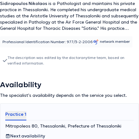
Sidiropoulos Nikolaos
is a Pathologist and maintains his private
practice in Thessaloniki. He completed his undergraduate medical
studies at the Aristotle University of Thessaloniki and subsequently
specialized in Pathology at the Air Force General Hospital and the
General Hospital for Thoracic Diseases "Sotiria." His practice
addresses arterial hypertension, diabetes mellitus, cholesterol, and
infections of the respiratory, gastrointestinal, and urinary systems.
network member
Professional Identification Number: 977/3-2-2006
Additionally, he performs preventive screening - check-ups, and
laboratory test evaluations.
The description was edited by the doctoranytime team, based on
verified information.
Availability
The specialist's availability depends on the service you select.
Practice 1
Mitropoleos 80, Thessaloniki, Prefecture of Thessaloniki
Next availability