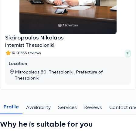
7 Photos
Sidiropoulos Nikolaos
Internist Thessaloniki
|
10.0
853 reviews
1 '
Location
Mitropoleos 80, Thessaloniki, Prefecture of
Thessaloniki
Profile
Availability
Services
Reviews
Contact and
Why he is suitable for you