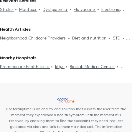
Relevant Services
Internists in NEO PSYCHIKO
Internists in SEPOLIA
Internists in
Stroke
Mantoux
Dyslipidemia
Flu vaccine
Electronic
NEA IONIA
Internists in NEA FILADELFIA
Internists in PLATIA
prescription
Cholesterol
Medical certificates
Πιστοποιητικά
MAVILI
Internists in AGIOI ANARGIRI
Internists in KOLONAKI
υγείας για εργασία
Neighborhood Childcare Providers
Internists in CHALANDRI
Internists in KOLONOS
Internists in
Health Articles
Hypertension
Diet and nutrition
Diabetes
Pressure holter
ILISIA
Internists in PERISTERI
Internists in ILION
Internists in
Neighborhood Childcare Providers
Diet and nutrition
STD
Driving License
Strep test
Κάρτα υγείας αθλητή
Flu test
PAGRATI
Uric Acid
Diabetes
HIV-AIDS
Cholesterol
Viral infection Flu
Food intolerance
Metabolic syndrome
STD
Common Cold
Flu vaccine
Measles
Pneumonia
Nearby Hospitals
Premedicare health clinic
Ιάζω
Bioclab Medical Center
Premedicare Medical clinic
Center NT-CardioMetabolics
Doctoranytime is an end-to-end solution that assists the user from the
moment they experience a health symptom until the moment it is
resolved, by enabling them to find the specialist they need, request
guidance via chat and talk to them via video call. The information