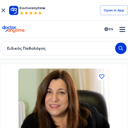
Doctoranytime
Open in Αpp
doctoranytime
EN
Ειδικός Παθολόγος