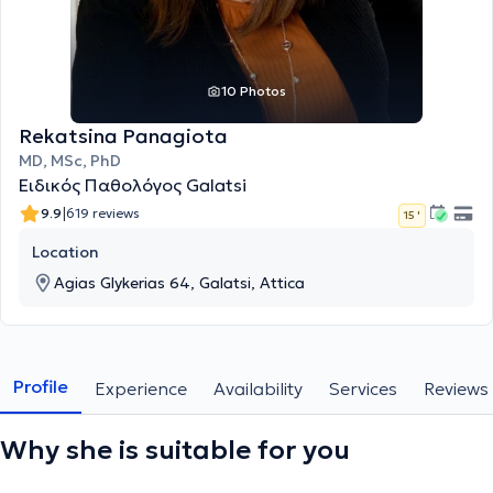
10 Photos
Rekatsina Panagiota
MD, MSc, PhD
Ειδικός Παθολόγος Galatsi
|
9.9
619 reviews
15 '
Location
Agias Glykerias 64, Galatsi, Attica
Profile
Experience
Availability
Services
Reviews
Why she is suitable for you