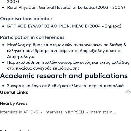
2007)
Rural Physician, General Hospital of Lefkada, (2003 - 2004)
Organisations member
ΙΑΤΡΙΚΟΣ ΣΥΛΛΟΓΟΣ ΑΘΗΝΩΝ, ΜΕΛΟΣ (2004 - Σήμερα)
Participation in conferences
Μεγάλος αριθμός επιστημονικών ανακοινώσεων σε διεθνή &
ελληνικά συνέδρια με αντικείμενο τη Λοιμωξιολογία και τη
Διαβητολογία
Παρακολούθηση πολλών συνεδρίων εντός και εκτός Ελλάδας
στα πλαίσια συνεχούς επιμόρφωσης
Academic research and publications
Συγγραφικό έργο σε διεθνή και ελληνικά ιατρικά περιοδικά
Useful Links
Nearby Areas
Internists in ATHENS
Internists in KYPSELI
Internists in
PSYCHIKO
Internists in AMPELOKIPOI
Internists in EXARCHEIA
Internists in PLATIA VIKTORIAS
Internists in PLATIA ATTIKIS