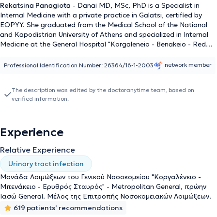
Rekatsina Panagiota
- Danai MD, MSc, PhD is a Specialist in
Internal Medicine with a private practice in Galatsi, certified by
EOPYY. She graduated from the Medical School of the National
and Kapodistrian University of Athens and specialized in Internal
Medicine at the General Hospital "Korgaleneio - Benakeio - Red
Cross." Additionally, she obtained specialization in Infectious
Diseases after two years of training and successful examinations.
network member
Professional Identification Number: 26364/16-1-2003
Concurrently, she holds a Master's degree from the National
School of Public Health and a PhD from the Medical School of the
The description was edited by the doctoranytime team, based on
National and Kapodistrian University of Athens. She has extensive
verified information.
research and publication experience and continuously updates
herself on the latest scientific developments.
Experience
Relative Experience
Urinary tract infection
Μονάδα Λοιμώξεων του Γενικού Νοσοκομείου "Κοργαλένειο -
Μπενάκειο - Ερυθρός Σταυρός" - Metropolitan General, πρώην
Ιασώ General. Μέλος της Επιτροπής Νοσοκομειακών Λοιμώξεων.
619 patients' recommendations