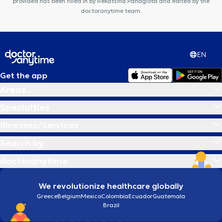
provided has been filled in by Rekatsina Panagiota and edited by the
doctoranytime team.
EN
Get the app
Areas
Specialties
Illnesses/Services
Search by
doctoranytime
We revolutionize healthcare globally
Greece
Belgium
Mexico
Colombia
Ecuador
Guatemala
Brazil