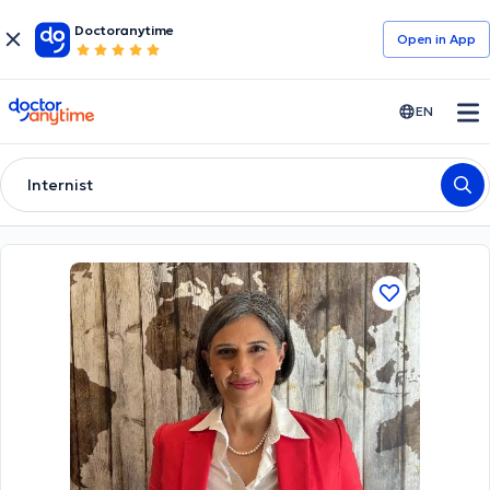
Doctoranytime
Open in Αpp
doctoranytime
EN
Internist