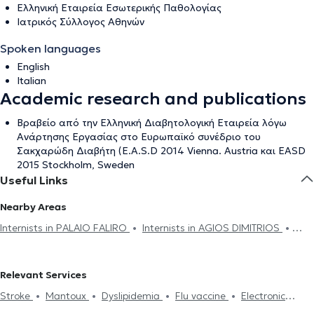
Ελληνική Εταιρεία Εσωτερικής Παθολογίας
Ιατρικός Σύλλογος Αθηνών
Spoken languages
English
Italian
Academic research and publications
Βραβείο από την Ελληνική Διαβητολογική Εταιρεία λόγω
Ανάρτησης Εργασίας στο Ευρωπαϊκό συνέδριο του
Σακχαρώδη Διαβήτη (E.A.S.D 2014 Vienna. Austria και EASD
2015 Stockholm, Sweden
Useful Links
Nearby Areas
Internists in PALAIO FALIRO
Internists in AGIOS DIMITRIOS
Internists in KALLITHEA
Internists in DAFNI
Internists in ATHENS
Internists in NEOS KOSMOS
Internists in ALIMOS
Internists
Relevant Services
in ILIOUPOLI
Internists in KOUKAKI
Internists in MOSCHATO
Stroke
Mantoux
Dyslipidemia
Flu vaccine
Electronic
Internists in PETRALONA
Internists in PAGRATI
Internists in
prescription
Cholesterol
Medical certificates
Πιστοποιητικά