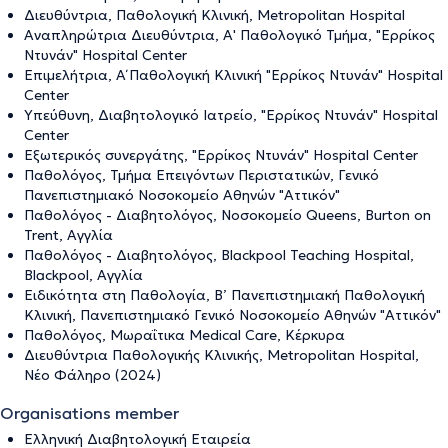
Διευθύντρια, Παθολογική Κλινική, Metropolitan Hospital
Αναπληρώτρια Διευθύντρια, Α' Παθολογικό Τμήμα, "Ερρίκος
Ντυνάν" Hospital Center
Επιμελήτρια, Α΄ Παθολογική Κλινική "Ερρίκος Ντυνάν" Hospital
Center
Υπεύθυνη, Διαβητολογικό Ιατρείο, "Ερρίκος Ντυνάν" Hospital
Center
Εξωτερικός συνεργάτης, "Ερρίκος Ντυνάν" Hospital Center
Παθολόγος, Τμήμα Επειγόντων Περιστατικών, Γενικό
Πανεπιστημιακό Νοσοκομείο Αθηνών "Αττικόν"
Παθολόγος - Διαβητολόγος, Νοσοκομείο Queens, Burton on
Trent, Αγγλία
Παθολόγος - Διαβητολόγος, Blackpool Teaching Hospital,
Blackpool, Αγγλία
Ειδικότητα στη Παθολογία, Β’ Πανεπιστημιακή Παθολογική
Κλινική, Πανεπιστημιακό Γενικό Νοσοκομείο Αθηνών "Αττικόν"
Παθολόγος, Μωραΐτικα Medical Care, Κέρκυρα
Διευθύντρια Παθολογικής Κλινικής, Metropolitan Hospital,
Νέο Φάληρο (2024)
Organisations member
Ελληνική Διαβητολογική Εταιρεία