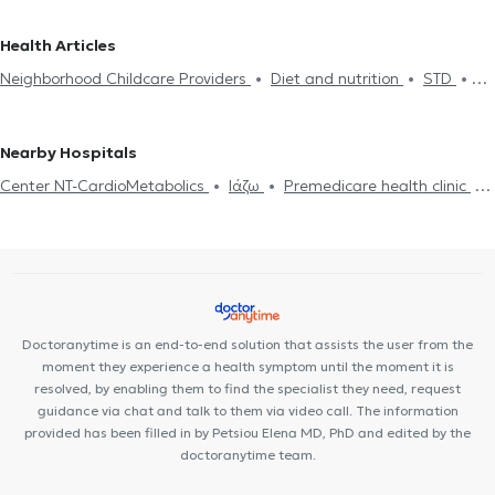
ARGYROUPOLI
Internists in PIRAEUS
Internists in VIRONAS
υγείας για εργασία
Neighborhood Childcare Providers
Internists in KOLONAKI
Internists in ILISIA
Internists in
Health Articles
Hypertension
Diet and nutrition
Diabetes
Pressure holter
AMPELOKIPOI
Internists in EXARCHEIA
Internists in AIGALEO
Neighborhood Childcare Providers
Diet and nutrition
STD
Driving License
Strep test
Κάρτα υγείας αθλητή
Flu test
Uric Acid
Diabetes
HIV-AIDS
Cholesterol
Viral infection Flu
Food intolerance
Metabolic syndrome
STD
Common Cold
Flu vaccine
Measles
Pneumonia
Nearby Hospitals
Center NT-CardioMetabolics
Ιάζω
Premedicare health clinic
Premedicare Medical clinic
Bioclab Medical Center
Doctoranytime is an end-to-end solution that assists the user from the
moment they experience a health symptom until the moment it is
resolved, by enabling them to find the specialist they need, request
guidance via chat and talk to them via video call. The information
provided has been filled in by Petsiou Elena MD, PhD and edited by the
doctoranytime team.