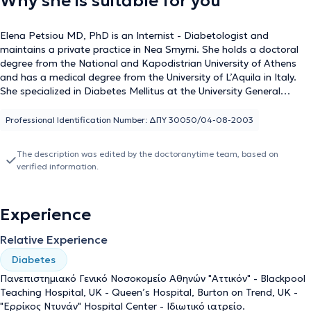
Why she is suitable for you
Elena Petsiou MD, PhD is an Internist - Diabetologist and
maintains a private practice in Nea Smyrni. She holds a doctoral
degree from the National and Kapodistrian University of Athens
and has a medical degree from the University of L’Aquila in Italy.
She specialized in Diabetes Mellitus at the University General
Hospital "Attikon." Alongside her private practice, she is the
Director of the Internal Medicine Clinic at Metropolitan Hospital
Professional Identification Number: ΔΠΥ 30050/04-08-2003
and has served as Deputy Director at the "Errikos Dynan" Hospital
Center. She has also worked as an Internist - Diabetologist at
The description was edited by the doctoranytime team, based on
Queens Hospital and Blackpool Teaching Hospital in England,
verified information.
gaining significant experience in arterial hypertension,
dyslipidemia, with a specialization in diabetes mellitus and obesity.
Finally, Dr. Petsiou is a member of the Hellenic Diabetes
Experience
Association, the Hellenic Society of Internal Medicine, and the
Athens Medical Association.
Relative Experience
Diabetes
Πανεπιστημιακό Γενικό Νοσοκομείο Αθηνών "Αττικόν" - Blackpool
Teaching Hospital, UK - Queen’s Hospital, Burton on Trend, UK -
"Ερρίκος Ντυνάν" Hospital Center - Ιδιωτικό ιατρείο.