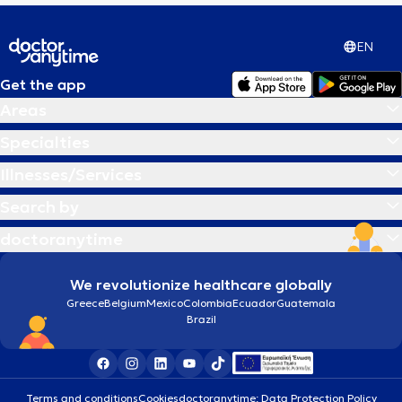
EN
Get the app
Areas
Specialties
Illnesses/Services
Search by
doctoranytime
We revolutionize healthcare globally
Greece
Belgium
Mexico
Colombia
Ecuador
Guatemala
Brazil
Terms and conditions
Cookies
doctoranytime: Data Protection Policy