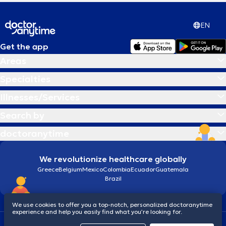
EN
Get the app
Areas
Specialties
Illnesses/Services
Search by
doctoranytime
We revolutionize healthcare globally
Greece
Belgium
Mexico
Colombia
Ecuador
Guatemala
Brazil
We use cookies to offer you a top-notch, personalized doctoranytime
experience and help you easily find what you’re looking for.
Terms and conditions
Cookies
doctoranytime: Data Protection Policy