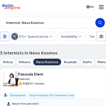
doctoranytime
EN
Internist, Neos Kosmos
DO+ Special prices
Availability
Services
3
Internists in Neos Kosmos
Attica
Athens
Neos Kosmos
Koukaki
Dafni
Mets
Fasoula Eleni
Internist
|
9.8
267 reviews
Cholesterol
Viral infection Flu Common Cold
About the specialist