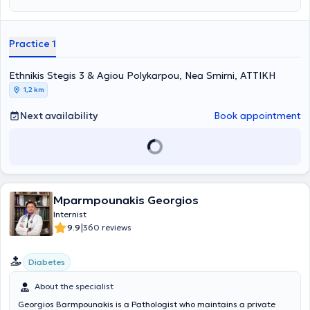
served as a family physician for IKA for a decade. Finally, Dr.
Xouzouris is a member of the Athens Medical Association.
Practice 1
Ethnikis Stegis 3 & Agiou Polykarpou, Nea Smirni, ΑΤΤΙΚΗ
1,2 km
Next availability
Book appointment
Mparmpounakis Georgios
Internist
|
9.9
360 reviews
Diabetes
About the specialist
Georgios Barmpounakis is a Pathologist who maintains a private