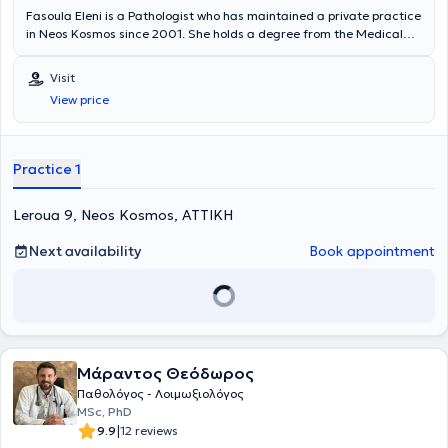
Fasoula Eleni is a Pathologist who has maintained a private practice
in Neos Kosmos since 2001. She holds a degree from the Medical
School of the National and Kapodistrian University of Athens and
specialized in Pathology at the 401 General Military Hospital of
Visit
Athens. She served as a Family Physician at IKA Neos Kosmos for 11
View price
years and was a collaborating physician in hematology at the
Melissia General Hospital "Amalia Fleming." Her private practice
manages cases of hypertension, diabetes mellitus, cholesterol, as
well as urinary and respiratory tract infections.
Practice 1
Leroua 9, Neos Kosmos, ΑΤΤΙΚΗ
Next availability
Book appointment
Μάραντος Θεόδωρος
Παθολόγος - Λοιμωξιολόγος
MSc, PhD
|
9.9
12 reviews