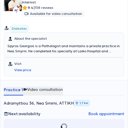
Internist
|
9.4
138 reviews
Available for video consultation
Diabetes
About the specialist
Spyros Georgios is a Pathologist and maintains a private practice in
Nea Smyrni. He completed his specialty at Laiko Hospital and
underwent clinical and laboratory training in diabetes mellitus at
the Diabetes Clinic of the First Medical Clinic of the University of
Visit
Athens.
View price
Video consultation
Practice 1
Adramyttiou 36, Nea Smirni, ΑΤΤΙΚΗ
1,7 km
Next availability
Book appointment