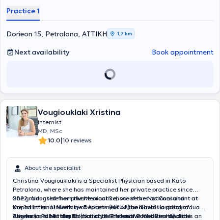
Practice 1
Dorieon 15, Petralona, ΑΤΤΙΚΗ
1,7 km
Next availability
Book appointment
Vougiouklaki Xristina
Internist
MD, MSc
|
10.0
10 reviews
About the specialist
Christina Vougiouklaki is a Specialist Physician based in Kato
Petralona, where she has maintained her private practice since
2022. Alongside her private practice, she serves as
She graduated from the Medical School of the National and
Consultant at
the 1st Internal Medicine Department of the Naval Hospital of
Kapodistrian University of Athens (NKUA) and holds a postgraduate
Athens
degree in
The focus of her clinical activity is
(as a Military Doctor of the Hellenic Coast Guard) and is an
Public Health
(National School of Public Health). She
Preventive Medicine
and the