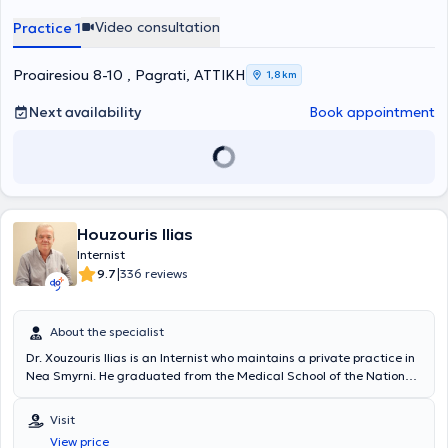
- Infectious Diseases Clinic of Metropolitan General. Throughout his
professional career, he has acquired valuable work experience by
Video consultation
Practice 1
working in numerous hospitals in Germany and the United Kingdom.
Finally, as part of his continuous education, the doctor regularly
attends conferences to stay informed on topics related to
Proairesiou 8-10 , Pagrati, ΑΤΤΙΚΗ
1,8 km
pathology.
Next availability
Book appointment
Houzouris Ilias
Internist
|
9.7
336 reviews
About the specialist
Dr. Xouzouris Ilias is an Internist who maintains a private practice in
Nea Smyrni. He graduated from the Medical School of the National
and Kapodistrian University of Athens and holds EKAE - OAKA
certification for pre-competition athlete screening. He completed
Visit
his specialty in Internal Medicine at the 401 General Military
View price
Hospital of Athens and the General State Hospital of Athens. He has