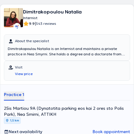
Dimitrakopoulou Natalia
Internist
|
9.9
543 reviews
About the specialist
Dimitrakopoulou Natalia is an Internist and maintains a private
practice in Nea Smyrni. She holds a degree and a doctorate from
the National and Kapodistrian University of Athens. She has
specialized in Internal Medicine, Diabetes Mellitus, and Diabetic
Visit
Foot at the General Hospital of Athens "Laiko" and has also
View price
participated in multicenter studies at the Diabetes Laboratory of
the same hospital. She is a member of the Hellenic Society of
Internal Medicine, the Hellenic Diabetes Association, the Society for
the Study of Diabetic Foot Disorders, and the Hellenic
Practice 1
Atherosclerosis Society.
25is Martiou 9A (Dynatotita parking eos kai 2 ores sto Polis
Park), Nea Smirni, ΑΤΤΙΚΗ
1,5 km
Next availability
Book appointment