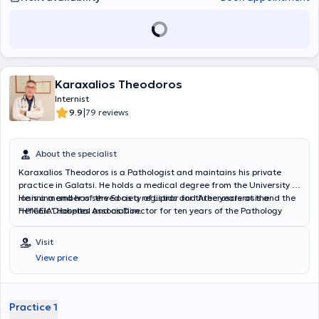
Karaxalios Theodoros
Internist
|
9.9
79 reviews
About the specialist
Karaxalios Theodoros is a Pathologist and maintains his private
practice in Galatsi. He holds a medical degree from the University of
Ioannina and has served as a registrar for three years at the
He is a member of the Society of Lipids and Atherosclerosis and the
"HYGEIA" Hospital and as Director for ten years of the Pathology
Hellenic Diabetes Association.
Department at the "Cityclinic" Clinic.
Visit
View price
Practice 1