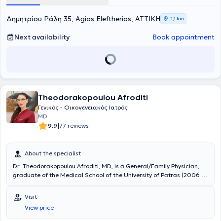
Environmental Medicine, Rheumatology, and Primary Health Care.
Δημητρίου Ράλη 35, Agios Eleftherios, ΑΤΤΙΚΗ
1,1 km
Next availability
Book appointment
Theodorakopoulou Afroditi
Γενικός - Οικογενειακός Ιατρός
MD
|
9.9
77 reviews
About the specialist
Dr. Theodorakopoulou Afroditi, MD, is a General/Family Physician,
graduate of the Medical School of the University of Patras (2006 –
2012) and holder of a Master’s degree (MSc) in Aesthetic Medicine
and Therapeutics from Università di Camerino (2020 – 2022). She
Visit
possesses extensive professional experience in Primary Health Care,
View price
having served as a General Medicine Resident at Kalamata Hospital
(2016 – 2020), as a Physician at the National Public Health