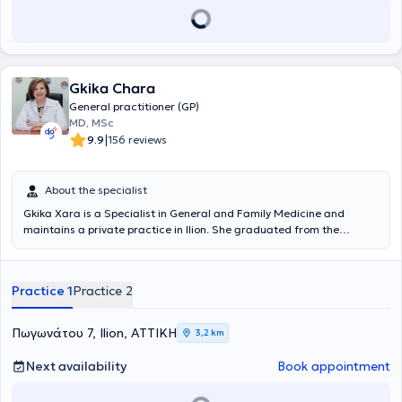
Gkika Chara
General practitioner (GP)
MD, MSc
|
9.9
156 reviews
About the specialist
Gkika Xara is a Specialist in General and Family Medicine and
maintains a private practice in Ilion. She graduated from the
Medical School of the National and Kapodistrian University of
Athens and completed her specialty training in General and Family
Medicine at the G.N.A. "G. Gennimatas" Hospital. She has attended
Practice 1
Practice 2
the Postgraduate Program of the University of Thessaly focused on
"Primary Health Care." She has been practicing general medicine
for 20 years, serving both the public healthcare system and the
Πωγωνάτου 7, Ilion, ΑΤΤΙΚΗ
3,2 km
private sector. She has extensive experience in managing chronic
conditions such as hypertension, hyperlipidemia, diabetes mellitus,
Next availability
Book appointment
anemia, osteoporosis, respiratory diseases, as well as handling
acute cases. Her core principles include an emphasis on prevention