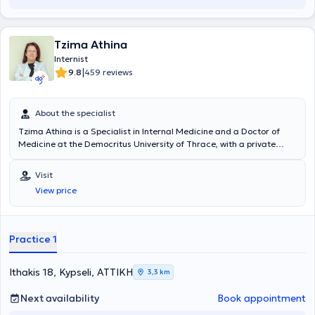
Tzima Athina
Internist
|
9.8
459 reviews
About the specialist
Tzima Athina is a Specialist in Internal Medicine and a Doctor of
Medicine at the Democritus University of Thrace, with a private
practice in Kypseli. She has many years of experience and
simultaneously collaborates with major hospitals in Attica, such as
Visit
"Errikos Dynan," HYGEIA, MITERA, the Medical Center, and the
View price
Euroclinic.
Practice 1
Ithakis 18, Kypseli, ΑΤΤΙΚΗ
3,3 km
Next availability
Book appointment