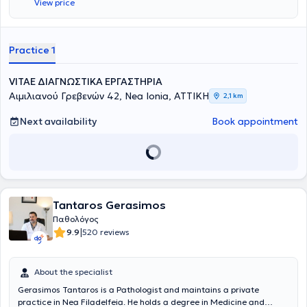
View price
Athens, and subsequently completed his specialty at the 3rd Internal
Medicine Clinic of the General Hospital of Athens "Evangelismos."
Currently, he is a specialist internist at the 401 General Military
Hospital of Athens and is the scientific director of the Internal
Practice 1
Medicine Department at the VITAE Polyclinics in Perissos, where he
also maintains his private practice.
VITAE ΔΙΑΓΝΩΣΤΙΚΑ ΕΡΓΑΣΤΗΡΙΑ
Αιμιλιανού Γρεβενών 42, Nea Ionia, ΑΤΤΙΚΗ
2,1 km
Next availability
Book appointment
Tantaros Gerasimos
Παθολόγος
|
9.9
520 reviews
About the specialist
Gerasimos Tantaros is a Pathologist and maintains a private
practice in Nea Filadelfeia. He holds a degree in Medicine and