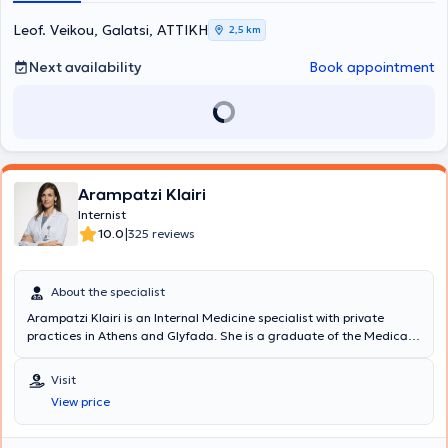
Leof. Veikou, Galatsi, ΑΤΤΙΚΗ
2,5 km
Next availability
Book appointment
Arampatzi Klairi
Internist
|
10.0
325 reviews
About the specialist
Arampatzi Klairi is an Internal Medicine specialist with private
practices in Athens and Glyfada. She is a graduate of the Medical
School of the University of Athens, specialized in Internal Medicine,
with postgraduate studies in Clinical Nutrition at Harokopio
Visit
University and clinical research experience at the Medical School of
View price
Harvard University. She works as an attending physician at the 2nd
Internal Medicine - Infectious Diseases Clinic of Hygeia Hospital. A
primary focus of the physician is the prompt and immediate