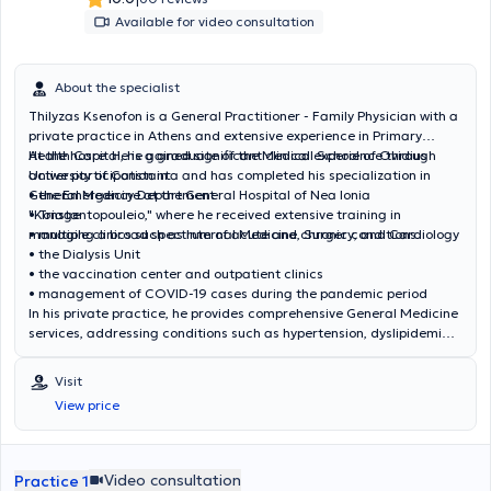
Available for video consultation
About the specialist
Thilyzas Ksenofon is a General Practitioner - Family Physician with a
private practice in Athens and extensive experience in Primary
Health Care. He is a graduate of the Medical School of Ovidius
At the hospital, he gained significant clinical experience through
University of Constanta and has completed his specialization in
active participation in:
General Medicine at the General Hospital of Nea Ionia
• the Emergency Department
"Konstantopouleio," where he received extensive training in
• Triage
managing a broad spectrum of acute and chronic conditions.
• multiple clinics such as Internal Medicine, Surgery, and Cardiology
• the Dialysis Unit
• the vaccination center and outpatient clinics
• management of COVID-19 cases during the pandemic period
In his private practice, he provides comprehensive General Medicine
services, addressing conditions such as hypertension, dyslipidemia,
diabetes mellitus, respiratory and metabolic disorders, as well as
the investigation and management of acute cases. He also offers
Visit
preventive screening, vaccinations, prescription services, medical
View price
certificates, and health certifications. He seeks continuous
professional development aiming to provide high-quality, modern,
and personalized medical care, having attended numerous
conferences and seminars in fields including Metabolism,
Video consultation
Practice 1
Endocrinology, Diabetology, Hematology, Pediatrics, Neurology,