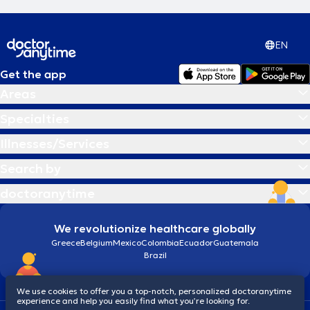
EN
Get the app
Areas
Specialties
Illnesses/Services
Search by
doctoranytime
We revolutionize healthcare globally
Greece
Belgium
Mexico
Colombia
Ecuador
Guatemala
Brazil
We use cookies to offer you a top-notch, personalized doctoranytime
experience and help you easily find what you’re looking for.