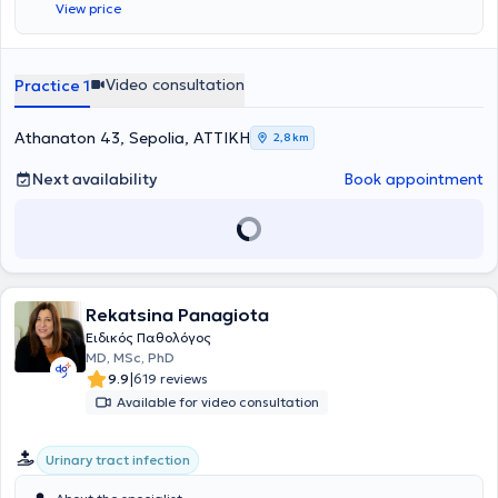
View price
and lipid disorders. He currently serves as an Associate Physician at
the Hypertension Center of the 4th Pathology Clinic of the General
Hospital of Athens "Evangelismos" and is a Consultant Pathologist
at Metropolitan Hospital. In his private practice, he treats conditions
Video consultation
Practice 1
across the full spectrum of pathology and provides specialized
services tailored to the needs of his patients.
Athanaton 43, Sepolia, ΑΤΤΙΚΗ
2,8 km
Next availability
Book appointment
Rekatsina Panagiota
Ειδικός Παθολόγος
MD, MSc, PhD
|
9.9
619 reviews
Available for video consultation
Urinary tract infection