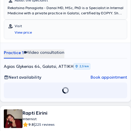
About the specialist
Rekatsina Panagiota - Danai MD, MSc, PhD is a Specialist in Internal
Medicine with a private practice in Galatsi, certified by EOPYY. She
graduated from the Medical School of the National and
Kapodistrian University of Athens and specialized in Internal
Visit
Medicine at the General Hospital "Korgaleneio - Benakeio - Red
View price
Cross." Additionally, she obtained specialization in Infectious
Diseases after two years of training and successful examinations.
Concurrently, she holds a Master's degree from the National School
of Public Health and a PhD from the Medical School of the National
Video consultation
Practice 1
and Kapodistrian University of Athens. She has extensive research
and publication experience and continuously updates herself on the
latest scientific developments.
Agias Glykerias 64, Galatsi, ΑΤΤΙΚΗ
2,5 km
Next availability
Book appointment
Rapti Eirini
Internist
|
9.8
225 reviews