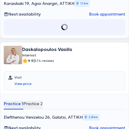
KAPI of Agioi Anargyroi. Finally, she is a member of the Medical
Karaiskaki 19, Agioi Anargiri, ΑΤΤΙΚΗ
1,1 km
Association of Athens, the Hellenic Hypertension Society, the Hellenic
Obesity Society, the Hellenic Atherosclerosis Society, and the
Next availability
Book appointment
Hellenic Diabetes Association.
Daskalopoulos Vasilis
Internist
|
9.9
574 reviews
Visit
View price
Practice 1
Practice 2
Eleftheriou Venizelou 26, Galatsi, ΑΤΤΙΚΗ
2,8 km
Next availability
Book appointment