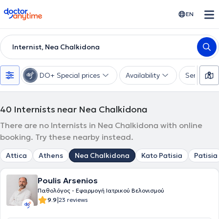
doctoranytime
EN
Internist, Nea Chalkidona
DO+ Special prices
Availability
Services
40
Internists near Nea Chalkidona
There are no Internists in Nea Chalkidona with online
booking. Try these nearby instead.
Attica
Athens
Nea Chalkidona
Kato Patisia
Patisia
Poulis Arsenios
Παθολόγος - Εφαρμογή Ιατρικού Βελονισμού
|
9.9
23 reviews