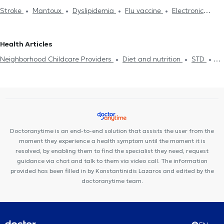
Stroke
Mantoux
Dyslipidemia
Flu vaccine
Electronic
prescription
Cholesterol
Medical certificates
Πιστοποιητικά
υγείας για εργασία
Neighborhood Childcare Providers
Health Articles
Hypertension
Diet and nutrition
Diabetes
Pressure holter
Neighborhood Childcare Providers
Diet and nutrition
STD
Driving License
Strep test
Κάρτα υγείας αθλητή
Flu test
Uric Acid
Diabetes
HIV-AIDS
Cholesterol
Viral infection Flu
Food intolerance
Metabolic syndrome
STD
Common Cold
Flu vaccine
Measles
Pneumonia
Doctoranytime is an end-to-end solution that assists the user from the
moment they experience a health symptom until the moment it is
resolved, by enabling them to find the specialist they need, request
guidance via chat and talk to them via video call. The information
provided has been filled in by Konstantinidis Lazaros and edited by the
doctoranytime team.