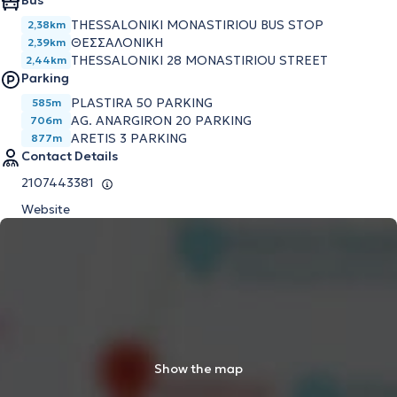
Bus
THESSALONIKI MONASTIRIOU BUS STOP
2,38km
ΘΕΣΣΑΛΟΝΙΚΗ
2,39km
THESSALONIKI 28 MONASTIRIOU STREET
2,44km
Parking
PLASTIRA 50 PARKING
585m
AG. ANARGIRON 20 PARKING
706m
ARETIS 3 PARKING
877m
Contact Details
2107443381
Website
Show the map