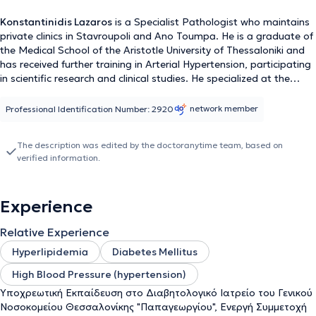
Konstantinidis Lazaros
is a Specialist Pathologist who maintains
private clinics in Stavroupoli and Ano Toumpa. He is a graduate of
the Medical School of the Aristotle University of Thessaloniki and
has received further training in Arterial Hypertension, participating
in scientific research and clinical studies. He specialized at the
Pathology Clinic of the General Hospital of Thessaloniki "Agios
Dimitrios" and in May 2017, after successful examinations,
network member
Professional Identification Number: 2920
obtained the specialty title in Internal Pathology. He has served as
a scientific collaborator at the Center of Excellence in Arterial
The description was edited by the doctoranytime team, based on
Hypertension of the 1st Pathology Clinic of the University General
verified information.
Hospital of Thessaloniki AHEPA, while completing his
postgraduate studies at the International Hellenic University with a
focus on Diabetes Mellitus. It is worth mentioning that he has
Experience
been a member of the Hellenic Society of Alzheimer's Disease and
Related Disorders, treasurer of the Panhellenic Institute of
Relative Experience
Neurodegenerative Diseases (P.I.N.Dis), a member of the Audit
Committee of the Atherosclerosis Society of Northern Greece
Hyperlipidemia
Diabetes Mellitus
(EABE), and is a member of the Hellenic Hypertension Society as
High Blood Pressure (hypertension)
well as the Hellenic Diabetes Association. In his private practice, he
manages a wide range of cases, combining his extensive
Υποχρεωτική Εκπαίδευση στο Διαβητολογικό Ιατρείο του Γενικού
experience with scientific proficiency. It is also notable that he
Νοσοκομείου Θεσσαλονίκης "Παπαγεωργίου", Ενεργή Συμμετοχή