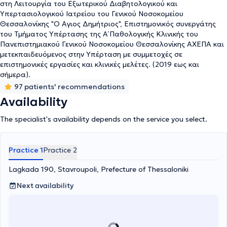
maintains a particular scientific focus on cases of Arterial
στη Λειτουργία του Εξωτερικού Διαβητολογικού και
Hypertension, Diabetes Mellitus, and Hyperlipidemia. Finally, in
Υπερτασιολογικού Ιατρείου του Γενικού Νοσοκομείου
alignment with contemporary medical standards, the doctor
Θεσσαλονίκης "Ο Αγιος Δημήτριος", Επιστημονικός συνεργάτης
actively participates in numerous scientific conferences,
του Τμήματος Υπέρτασης της Α΄ Παθολογικής Κλινικής του
workshops, seminars, and continuing education courses.
Πανεπιστημιακού Γενικού Νοσοκομείου Θεσσαλονίκης ΑΧΕΠΑ και
μετεκπαιδευόμενος στην Υπέρταση με συμμετοχές σε
επιστημονικές εργασίες και κλινικές μελέτες. (2019 εως και
σήμερα).
97 patients' recommendations
Availability
The specialist's availability depends on the service you select.
Practice 1
Practice 2
Lagkada 190, Stavroupoli, Prefecture of Thessaloniki
Next availability