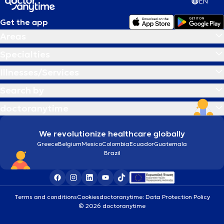
EN
Get the app
Areas
Specialties
Illnesses/Services
Search by
doctoranytime
We revolutionize healthcare globally
Greece
Belgium
Mexico
Colombia
Ecuador
Guatemala
Brazil
Terms and conditions
Cookies
doctoranytime: Data Protection Policy
© 2026 doctoranytime