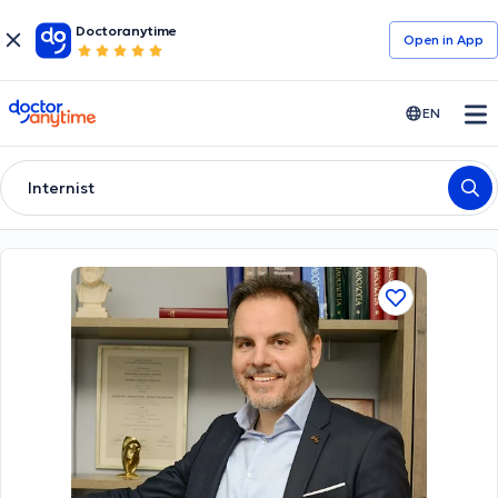
Doctoranytime
Open in Αpp
doctoranytime
EN
Internist