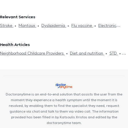
in ANO TOUBA
Internists in SYKIES
Internists in THERMI
Internists in EVOSMOS
Internists in STAVROUPOLI
Relevant Services
Stroke
Mantoux
Dyslipidemia
Flu vaccine
Electronic
prescription
Cholesterol
Medical certificates
Πιστοποιητικά
υγείας για εργασία
Neighborhood Childcare Providers
Health Articles
Hypertension
Diet and nutrition
Diabetes
Pressure holter
Neighborhood Childcare Providers
Diet and nutrition
STD
Driving License
Strep test
Κάρτα υγείας αθλητή
Flu test
Uric Acid
Diabetes
HIV-AIDS
Cholesterol
Viral infection Flu
Food intolerance
Metabolic syndrome
STD
Common Cold
Flu vaccine
Measles
Pneumonia
Doctoranytime is an end-to-end solution that assists the user from the
moment they experience a health symptom until the moment it is
resolved, by enabling them to find the specialist they need, request
guidance via chat and talk to them via video call. The information
provided has been filled in by Katsoulis Xristos and edited by the
doctoranytime team.