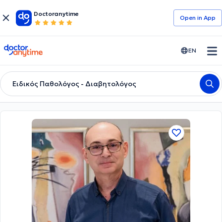
Doctoranytime
Open in Αpp
doctoranytime
EN
Ειδικός Παθολόγος - Διαβητολόγος