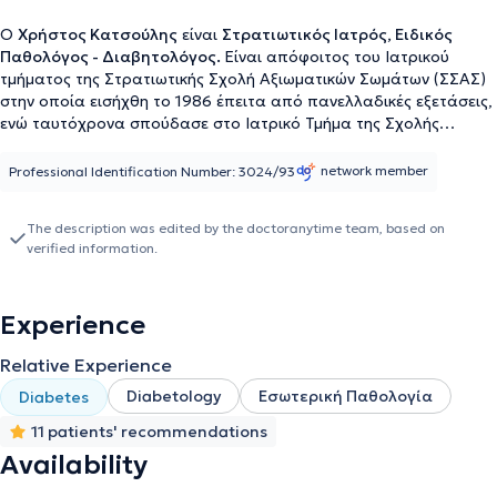
Ο
Χρήστος Κατσούλης
είναι
Στρατιωτικός Ιατρός, Ειδικός
Παθολόγος - Διαβητολόγος.
Είναι απόφοιτος του Ιατρικού
τμήματος της Στρατιωτικής Σχολή Αξιωματικών Σωμάτων (ΣΣΑΣ)
στην οποία εισήχθη το 1986 έπειτα από πανελλαδικές εξετάσεις,
ενώ ταυτόχρονα σπούδασε στο Ιατρικό Τμήμα της Σχολής
Επιστημών Υγείας του Αριστοτελείου Πανεπιστημίου
Θεσσαλονίκης από όπου και έλαβε το πτυχίο του το 1992,
network member
Professional Identification Number: 3024/93
αποφοιτώντας ταυτόχρονα από τη ΣΣΑΣ. Έλαβε την άδεια
ασκήσεως ιατρικού επαγγέλματος το 1993 και το 1994
The description was edited by the doctoranytime team, based on
επιλέχθηκε κατόπιν εξετάσεων που διοργάνωσε η Διεύθυνση
verified information.
Υγειονομικού για να λάβει την ειδικότητα της Εσωτερικής
Παθολογίας. Ειδικεύτηκε στην ειδικότητα της Εσωτερικής
Παθολογίας για πέντε έτη, από το 1996 έως το 2001, αρχικά στη
Experience
Παθολογική Κλινική του 424 Γενικού Στρατιωτικού Νοσοκομείου
Εκπαιδεύσεως και στη συνέχεια στην Α’ Παθολογική Κλινική του
Relative Experience
Νομαρχιακού Γενικού Νοσοκομείου Θεσσαλονίκης "Άγιος
Δημήτριος", με εκπαίδευση και στη Μονάδα Περιτοναϊκής
Diabetology
Εσωτερική Παθολογία
Diabetes
Κάθαρσης. Ταυτόχρονα συμμετείχε στο υπερτασιολογικό
11 patients' recommendations
ιατρείο, λαμβάνοντας στο τελευταίο έτος τρίμηνες εκπαιδεύσεις
στην Καρδιολογία και την Εντατική Θεραπεία. Πέτυχε στις
Availability
εξετάσεις ειδικότητας Παθολογίας τον Ιούνιο του 2001 και έλαβε