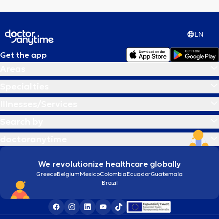
EN
Get the app
Areas
Specialties
Illnesses/Services
Search by
doctoranytime
We revolutionize healthcare globally
Greece
Belgium
Mexico
Colombia
Ecuador
Guatemala
Brazil