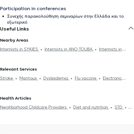
Participation in conferences
Συνεχής παρακολούθηση σεμιναρίων στην Ελλάδα και το
εξωτερικό
Useful Links
Nearby Areas
Internists in SYKIES
Internists in ANO TOUBA
Internists in
CHARILAOU
Internists in EVOSMOS
Internists in KALAMARIA
Internists in STAVROUPOLI
Internists in THERMI
Relevant Services
Stroke
Mantoux
Dyslipidemia
Flu vaccine
Electronic
prescription
Cholesterol
Medical certificates
Πιστοποιητικά
υγείας για εργασία
Neighborhood Childcare Providers
Health Articles
Hypertension
Diet and nutrition
Diabetes
Pressure holter
Neighborhood Childcare Providers
Diet and nutrition
STD
Driving License
Strep test
Κάρτα υγείας αθλητή
Flu test
Uric Acid
Diabetes
HIV-AIDS
Cholesterol
Viral infection Flu
Food intolerance
Metabolic syndrome
STD
Common Cold
Flu vaccine
Measles
Pneumonia