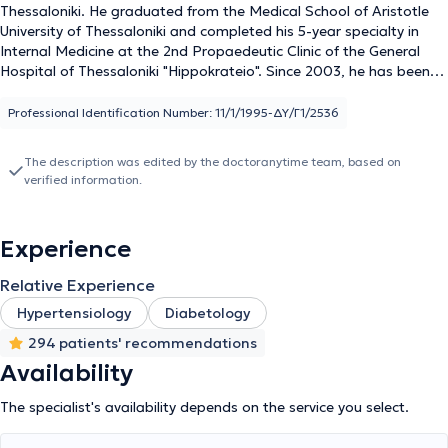
Thessaloniki. He graduated from the Medical School of Aristotle
University of Thessaloniki and completed his 5-year specialty in
Internal Medicine at the 2nd Propaedeutic Clinic of the General
Hospital of Thessaloniki "Hippokrateio". Since 2003, he has been
working as a pathologist at the Medical Diavalkaniko Center, in
the Artificial Kidney Unit, monitoring chronic patients undergoing
Professional Identification Number: 11/1/1995-ΔΥ/Γ1/2536
hemodialysis, as well as examining and hospitalizing patients in
the clinic. Finally, the physician is a member of the Hellenic
The description was edited by the doctoranytime team, based on
Atherosclerosis Society and actively and consistently participates
verified information.
in Greek and international conferences aiming at his continuous
education and excellent training.
Experience
Relative Experience
Hypertensiology
Diabetology
294 patients' recommendations
Availability
The specialist's availability depends on the service you select.