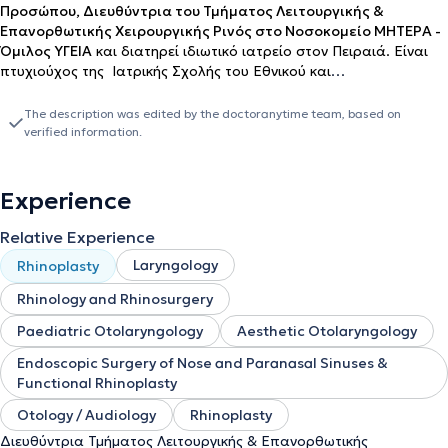
Προσώπου, Διευθύντρια του Τμήματος Λειτουργικής &
Επανορθωτικής Χειρουργικής Ρινός στο Νοσοκομείο ΜΗΤΕΡΑ -
Όμιλος ΥΓΕΙΑ
και διατηρεί ιδιωτικό ιατρείο στον Πειραιά. Είναι
πτυχιούχος της Ιατρικής Σχολής του Εθνικού και
Καποδιστριακού Πανεπιστημίου Αθηνών. Πραγματοποίησε την
υπηρεσία υπαίθρου στο Γενικό Νοσοκομείο Σπάρτης και στη
The description was edited by the doctoranytime team, based on
συνέχεια έκανε την ειδικότητα της Γενικής Χειρουργικής στο
verified information.
Αντικαρκινικό - Ογκολογικό Νοσοκομείο Πειραιά “Μεταξά”.
Ειδικεύθηκε στην Ωτορινολαρυγγολογία στο Ναυτικό Νοσοκομείο
Αθηνών, όπου και ειδικεύτηκε σε ευρύτερο πεδίο
Experience
ρινοχειρουργικής και ρινοπλαστικής περί τα 3.000 περιστατικά.
Έκανε clinical attachment στο Νοσοκομείο Wythensaw-
Relative Experience
Withington, S. Manchester, U.K , Τμήμα ΩΡΛ. Επιπλέον, έκανε
Laryngology
Rhinoplasty
μετεκπαίδευση στην Πλαστική Χειρουργική Προσώπου στο
Πανεπιστήμιο UIC, Chicago, USA και με ιδιαίτερο ενδιαφέρον
Rhinology and Rhinosurgery
στην επανορθωτική ρινοπλαστική . Η δρ. Κυπραίου είναι η
πρώτη
διπλωματούχος στην Ελλάδα του International Board for
Paediatric Otolaryngology
Aesthetic Otolaryngology
Certification Πλαστικής & Επανορθωτικής Προσώπου
. Είναι
Endoscopic Surgery of Nose and Paranasal Sinuses &
ομιλήτρια, σε πολλά συνέδρια στην Ελλάδα και το εξωτερικό με
Functional Rhinoplasty
θέματα κυρίως νέες τεχνικές ρινοπλαστικής και εξελίξεις στη
χειρουργική ρινικού διαφράγματος . Έχει ανακοινώσεις και
Otology / Audiology
Rhinoplasty
επιστημονικές εργασίες που αφορούν εξειδικευμένα θέματα
Διευθύντρια Τμήματος Λειτουργικής & Επανορθωτικής