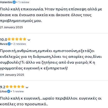
Valentini
• 1 review
Πολύ καλή επικοινωνία. Ήταν πρώτη επίσκεψη αλλά με
έκανε και ένοιωσα οικεία και άκουσε όλους τους
προβληματισμούς μου.
21 January 2025
10.0
Άννα
• 2 reviews
Προσιτή,ανθρώπινη,εμπνέει εμπιστοσύνη,εξετάζει
ενδελεχώς για τη διάγνωση,λύνει τις απορίες σου,δίνει
συμβουλές!Τι άλλο να ζητήσεις από ένα γιατρό; Κ η
γραμματέας ευγενική κ εξυπηρετική!
09 January 2025
9.2
Litsa
• 1 review
Πολύ καλή κ ευγενική...ωραίο περιβάλλον. ευγενικές οι
κοπέλες στο προσωπικό..