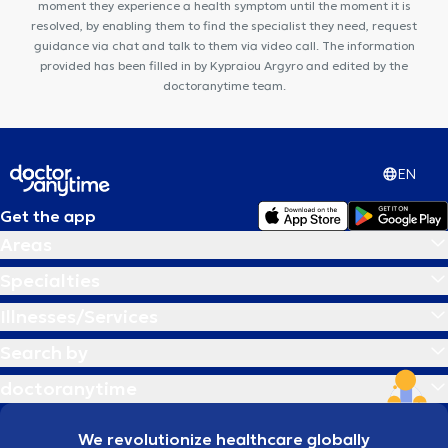
moment they experience a health symptom until the moment it is
resolved, by enabling them to find the specialist they need, request
guidance via chat and talk to them via video call. The information
provided has been filled in by Kypraiou Argyro and edited by the
doctoranytime team.
EN
Get the app
Areas
Specialties
Illnesses/Services
Search by
doctoranytime
We revolutionize healthcare globally