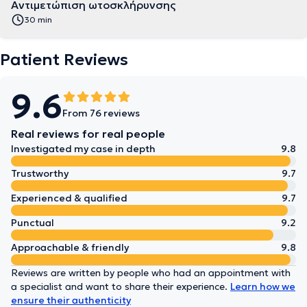
Αντιμετώπιση ωτοσκλήρυνσης
30 min
Patient Reviews
9.6
From 76 reviews
Real reviews for real people
Investigated my case in depth
9.8
Trustworthy
9.7
Experienced & qualified
9.7
Punctual
9.2
Approachable & friendly
9.8
Reviews are written by people who had an appointment with
a specialist and want to share their experience.
Learn how we
ensure their authenticity