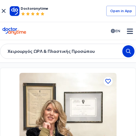
Doctoranytime
Open in Αpp
doctoranytime
EN
Χειρουργός ΩΡΛ & Πλαστικής Προσώπου