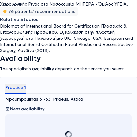
ρινοπλαστικής και αντιμετώπισης μετεγχειρητικών επιπλοκών. Η
Χειρουργικής Ρινός στο Νοσοκομείο ΜΗΤΕΡΑ - Όμιλος ΥΓΕΙΑ.
γιατρός εξειδικεύεται στην πρωτοπαθή και επανορθωτική
76 patients' recommendations
ρινοπλαστική. Έχει στο ενεργητικό της πολλά περιστατικά στο
Relative Studies
ευρύτερο φάσμα της ρινοχειρουργικής και πραγματοποιεί από
πολλές ρινοπλαστικές ανά έτος. Η δρ. Κυπραίου έχει επίσης
Diplomat of International Board for Certification Πλαστικής &
εξειδίκευση στην αποκατάσταση του πτερυγίου ωτός μετά από εκ
Επανορθωτικής Προσώπου. Εξειδίκευση στην πλαστική
γενετής ελλείψεις ή αφαίρεση ογκιδίων και καρκινωμάτων τόσο
χειρουργική στο Πανεπιστήμιο UIC, Chicago, USA. European and
από το αυτί, όσο και σε όλο το πρόσωπο. Είναι
πιστοποιημένη
International Board Certified in Facial Plastic and Reconstructive
χειρουργός από το International Board for Certification in
Surgery, Λονδίνο (2018).
Facial Plastic and Reconstructive Surgery
. Πρόκειται για ένα
Availability
διεθνές δίπλωμα που έχει σκοπό να δημιουργήσει υψηλό επίπεδο
γνώσεων στον τομέα της πλαστικής χειρουργικής προσώπου
The specialist's availability depends on the service you select.
παγκοσμίως. Είναι η πρώτη χειρουργός στην Ελλάδα που
κατακτά αυτό το σημαντικό δίπλωμα κάνοντας πράξη τα όσα
πρεσβεύει για τη συνεχιζόμενη υψηλού επιπέδου εκπαίδευση και
Practice 1
εφαρμογή των αρτιότερων τεχνικών χειρουργικής σύμφωνα με τα
διεθνή πρωτόκολλα.
Mpoumpoulinas 31-33, Piraeus, Attica
Next availability