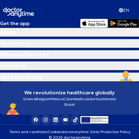
EN
Get the app
Areas
Specialties
Illnesses/Services
Search by
doctoranytime
We revolutionize healthcare globally
Greece
Belgium
Mexico
Colombia
Ecuador
Guatemala
Brazil
Terms and conditions
Cookies
doctoranytime: Data Protection Policy
© 2026 doctoranytime