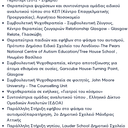
Περιστέρι (2012 - Σήμερα)
Θεραπεύτρια ψυχώσεων και συντονίστρια ομάδας ειδικού
αναλυτικού τύπου στο ΚΕΠ (Κέντρο Επαγγελματικής
Προεργασίας), Αιγινήτειο Νοσοκομείο
Συμβουλετική Ψυχοθεραπεία - Συμβουλευτική Ζέυγους,
Κέντρο θεραπείας ζευγαριών Relationship Glasgow - Glasgow
Relate, Γλασκώβη
Θεραπεύτρια παιδιών και εφήβων στο φάσμα του αυτισμού,
Πρότυπο Δημόσιο Ειδικό Σχολείο του Λονδίνου-The Pears
National Centre of Autism Education/Tree House School ,
Ηνωμένο Βασίλειο
Συμβουλευτική Ψυχοθεραπεία, κέντρο αποτοξίνωσης για
άτομα εθισμένα σε ουσίες, Garscube House-Turning Point,
Glasgow
Συμβουλευτική Ψυχοθεραπεία σε φοιτητές, John Moore
University - The Counselling Unit
Ψυχοθεραπεία σε ενήλικες, «Γιατροί του κόσμου»
Συντονίστρια ομάδας αναλυτικού τύπου , Ελληνικό Δίκτυο
Ομαδικών Αναλυτών (ΕΔΟΑ)
Παράλληλη Στήριξη εφήβου στο φάσμα του
αυτισμού(παρατήρηση, 2ο Δημοτικό Σχολειό Μάνδρας
Αττικής
Παράλληλη Στήριξη νηπίου, Lauder School Δημοτικό Σχολείο