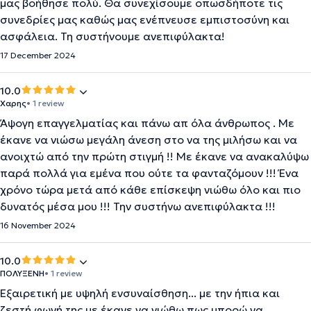
μας βοήθησε πολύ. Θα συνεχίσουμε οπωσδήποτε τις
συνεδρίες μας καθώς μας ενέπνευσε εμπιστοσύνη και
ασφάλεια. Τη συστήνουμε ανεπιφύλακτα!
17 December 2024
10.0
Χαρης
• 1 review
Άψογη επαγγελματίας και πάνω απ όλα άνθρωπος . Με
έκανε να νιώσω μεγάλη άνεση στο να της μιλήσω και να
ανοιχτώ από την πρώτη στιγμή !! Με έκανε να ανακαλύψω
παρά πολλά για εμένα που ούτε τα φανταζόμουν !!! Ένα
χρόνο τώρα μετά από κάθε επίσκεψη νιώθω όλο και πιο
δυνατός μέσα μου !!! Την συστήνω ανεπιφύλακτα !!!
16 November 2024
10.0
ΠΟΛΥΞΕΝΗ
• 1 review
Εξαιρετική με υψηλή ενσυναίσθηση... με την ήπια και
ζεστή φωνή της με έκανε να νιώθω πως μπορώ να