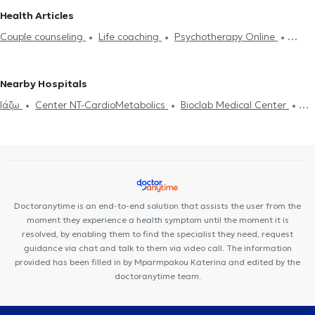
and melancholy
Counseling for obsessions and compulsions
ATHENS
Mental Health Counselors in KYPSELI
Mental Health
Health Articles
Feeling of fear and panic
Sexual life problems
Anxiety and
Counselors in GALATSI
Mental Health Counselors in EXARCHEIA
Couple counseling
Life coaching
Psychotherapy Online
worry
Αdolescent counseling
Συμβουλευτική γονέων και
Mental Health Counselors in THISEIO
Mental Health Counselors in
Psychogenic Bulimia - Psychogenic Anorexia
Αυτισμός
Εθισμός
παιδιών
Ομαδική ψυχοθεραπεία
Life coaching
OMONOIA
Mental Health Counselors in NEA FILADELFIA
στο διαδίκτυο
ADHD
Diet and nutrition
Εθισμός
Career
Υπνοθεραπεία
Psychogenic Bulimia - Psychogenic Anorexia
Mental Health Counselors in AGIOI ANARGIRI
Mental Health
Nearby Hospitals
Orientation Test
Διαχείριση πένθους
Τόνωση αυτοεκτίμησης
Career Orientation
Counselors in PETRALONA
Mental Health Counselors in GIZI
Ιάζω
Center NT-CardioMetabolics
Bioclab Medical Center
Test
Career counseling
Θέματα σχέσεων
Mental Health Counselors in MONASTIRAKI
Premedicare health clinic
Premedicare Medical clinic
Doctoranytime is an end-to-end solution that assists the user from the
moment they experience a health symptom until the moment it is
resolved, by enabling them to find the specialist they need, request
guidance via chat and talk to them via video call. The information
provided has been filled in by Mparmpakou Katerina and edited by the
doctoranytime team.