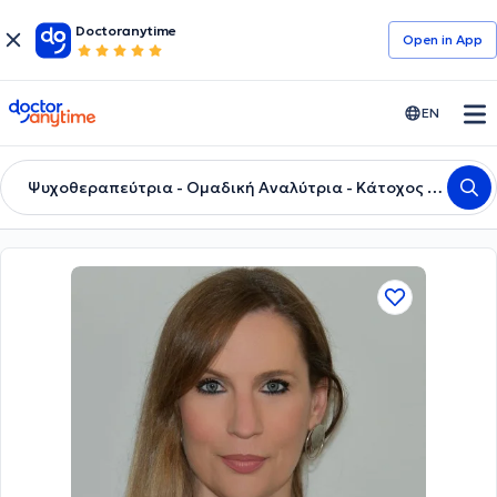
Doctoranytime
Open in Αpp
doctoranytime
EN
Ψυχοθεραπεύτρια - Ομαδική Αναλύτρια - Κάτοχος πτυχίου Ψυχολογίας