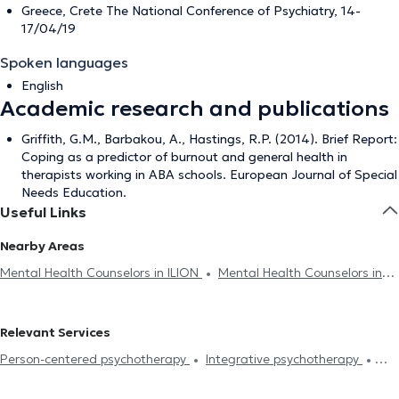
Greece, Crete The National Conference of Psychiatry, 14-
17/04/19
Spoken languages
English
Academic research and publications
Griffith, G.M., Barbakou, A., Hastings, R.P. (2014). Brief Report:
Coping as a predictor of burnout and general health in
therapists working in ABA schools. European Journal of Special
Needs Education.
Useful Links
Nearby Areas
Mental Health Counselors in ILION
Mental Health Counselors in
AIGALEO
Mental Health Counselors in CHAIDARI
Mental Health
Counselors in SEPOLIA
Mental Health Counselors in KOLONOS
Relevant Services
Mental Health Counselors in PATISIA
Mental Health Counselors in
Person-centered psychotherapy
Integrative psychotherapy
PETROUPOLI
Mental Health Counselors in ANO PATISIA
Mental
Psychodynamic psychotherapy
Couple counseling
Sadness
Health Counselors in METAXOURGIO
Mental Health Counselors in