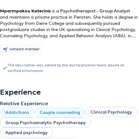
Mparmpakou Katerina
is a
Psychotherapist - Group Analyst
and maintains a private practice in Peristeri. She holds a degree in
Psychology from Derre College and subsequently pursued
postgraduate studies in the UK specializing in Clinical Psychology,
Counseling Psychology, and Applied Behavior Analysis (ABA), in
which she holds expertise. Since then, she has attended numerous
conferences and seminars both in Greece and abroad to ensure
network member
continuous professional development and education in her field.
Her excellent counseling, communication, and skills have been
The description was edited by the doctoranytime team, based on
developed through personal experience in various and particularly
verified information.
demanding environments throughout her extensive career. Finally,
as a Mental Health Counselor, she is driven by an inherent
motivation to help those in need of assistance and support.
Experience
Relative Experience
Clinical Psychology
Addictions
Couple counseling
Group Psychoanalytic Psychotherapy
Applied psychology