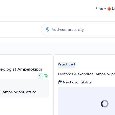
Find
L
Practice 1
reologist Ampelokipoi
Leoforos Alexandras, Ampelokipo
1 '
Next availability
, Ampelokipoi, Attica