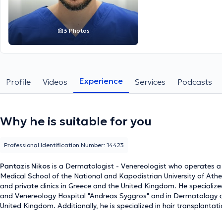
3 Photos
Experience
Profile
Videos
Services
Podcasts
Why he is suitable for you
Professional Identification Number: 14423
Pantazis Nikos
is a Dermatologist - Venereologist who operates a p
Medical School of the National and Kapodistrian University of Athens
and private clinics in Greece and the United Kingdom. He special
and Venereology Hospital "Andreas Syggros" and in Dermatology an
United Kingdom. Additionally, he is specialized in hair transplantati
treatment for a variety of dermatological conditions of varying severi