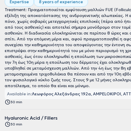
Expertise
8 years of experience
Treatment: Πραγματοποιείται εμφύτευση μαλλιών FUE (Follicular
εξέλιξη της αποκατάστασης της ανδρογενετικής αλωπεκίας. Η ε
πόνο, χωρίς σοβαρές μετεγχειρητικές επιπλοκές (πέρα από ήπι
από τους ασθενείς) και αποτελεί σήμερα μονόδρομο στον τομέ
ασθενών. Η διαδικασία ολοκληρώνεται σε περίπου 8 ώρες και α
σπίτι. Από την επόμενη μέρα και, αφού πραγματοποιηθεί η αφα
συνεχίσει την καθημερινότητα του αποφεύγοντας την έντονη σ
επιστρέψει στην καθημερινότητά του με μόνο περιορισμό τη χ
ασθενείς, έως ότου ολοκληρωθεί η επούλωση των μικροσκοπικώ
την 7η έως 10η μέρα η επούλωση του δέρματος έχει ολοκληρωθεί
υποβληθεί σε μεταμόσχευση μαλλιών. Από την 4η έως την 8η 
μεταμοσχευμένα τριχοθυλάκια θα πέσουν και από την 10η εβδομ
τον φυσιολογικό κύκλο ζωής τους. Στους 9 με 12 μήνες ολοκληρ
αποτέλεσμα, το οποίο θα είναι και μόνιμο.
Available in:
Λεωφόρος Αλεξάνδρας 192α, AMPELOKIPOI, ΑΤΤ
30 min
Hyaluronic Acid / Fillers
30 min