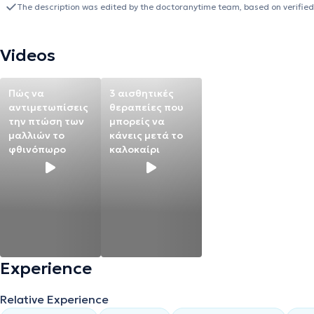
melanomas, etc., using an appropriate personalized methodology.
The description was edited by the doctoranytime team, based on verified
Videos
Πώς να
3 αισθητικές
αντιμετωπίσεις
θεραπείες που
την πτώση των
μπορείς να
μαλλιών το
κάνεις μετά το
φθινόπωρο
καλοκαίρι
Experience
Relative Experience