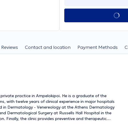
Reviews
Contact and location
Payment Methods
C
rivate practice in Ampelokipoi. He is a graduate of the
, with twelve years of clinical experience in major hospitals
ized in Dermatology - Venereology at the Athens Dermatology
d Dermatological Surgery at Russells Hall Hospital in the
on. Finally, the clinic provides preventive and therapeutic
ty, such as acne, psoriasis, vitiligo, dermatitis,