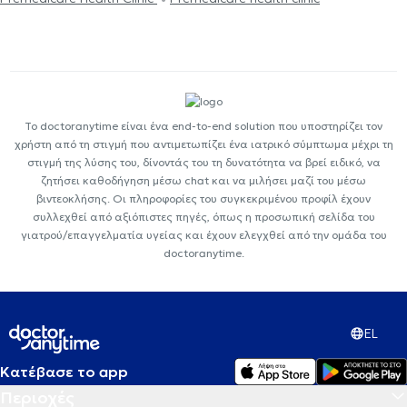
Το doctoranytime είναι ένα end-to-end solution που υποστηρίζει τον
χρήστη από τη στιγμή που αντιμετωπίζει ένα ιατρικό σύμπτωμα μέχρι τη
στιγμή της λύσης του, δίνοντάς του τη δυνατότητα να βρεί ειδικό, να
ζητήσει καθοδήγηση μέσω chat και να μιλήσει μαζί του μέσω
βιντεοκλήσης. Οι πληροφορίες του συγκεκριμένου προφίλ έχουν
συλλεχθεί από αξιόπιστες πηγές, όπως η προσωπική σελίδα του
γιατρού/επαγγελματία υγείας και έχουν ελεγχθεί από την ομάδα του
doctoranytime.
EL
Κατέβασε το app
Περιοχές