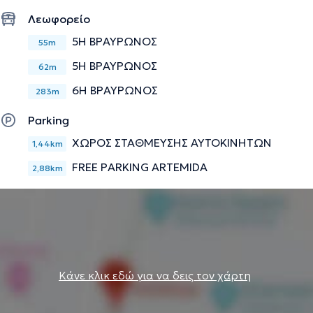
Λεωφορείο
Την περιγραφή επιμελείται η ομάδα του doctoranytime βασισμένη σε
5Η ΒΡΑΥΡΩΝΟΣ
επαληθευμένες πληροφορίες.
55m
5Η ΒΡΑΥΡΩΝΟΣ
62m
6Η ΒΡΑΥΡΩΝΟΣ
283m
Parking
ΧΩΡΟΣ ΣΤΑΘΜΕΥΣΗΣ ΑΥΤΟΚΙΝΗΤΩΝ
1,44km
FREE PARKING ARTEMIDA
2,88km
Κάνε κλικ εδώ για να δεις τον χάρτη