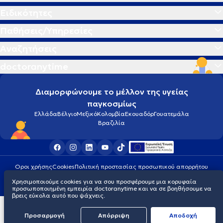
Ειδικότητες
Παθήσεις/Υπηρεσίες
Αναζητήσεις
doctoranytime
Διαμορφώνουμε το μέλλον της υγείας
παγκοσμίως
Ελλάδα
Βέλγιο
Μεξικό
Κολομβία
Εκουαδόρ
Γουατεμάλα
Βραζιλία
Οροι χρήσης
Cookies
Πολιτική προστασίας προσωπικού απορρήτου
© 2026 doctoranytime
Χρησιμοποιούμε cookies για να σου προσφέρουμε μια κορυφαία
προσωποποιημένη εμπειρία doctoranytime και να σε βοηθήσουμε να
βρεις εύκολα αυτό που ψάχνεις.
Προσαρμογή
Απόρριψη
Aποδοχή