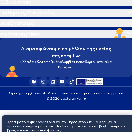
Ειδικότητες
Παθήσεις/Υπηρεσίες
Αναζητήσεις
doctoranytime
Διαμορφώνουμε το μέλλον της υγείας
παγκοσμίως
Ελλάδα
Βέλγιο
Μεξικό
Κολομβία
Εκουαδόρ
Γουατεμάλα
Βραζιλία
Οροι χρήσης
Cookies
Πολιτική προστασίας προσωπικού απορρήτου
© 2026 doctoranytime
Χρησιμοποιούμε cookies για να σου προσφέρουμε μια κορυφαία
προσωποποιημένη εμπειρία doctoranytime και να σε βοηθήσουμε να
βρεις εύκολα αυτό που ψάχνεις.