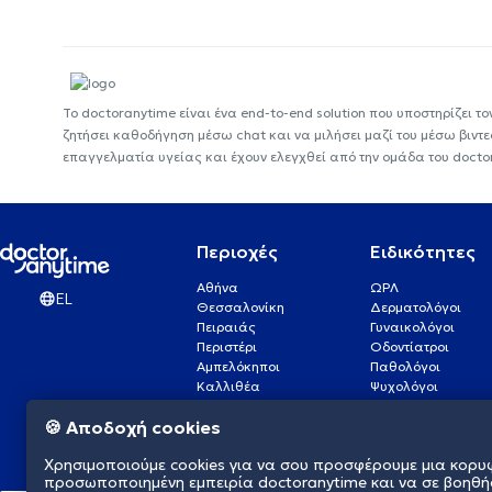
Το doctoranytime είναι ένα end-to-end solution που υποστηρίζει το
ζητήσει καθοδήγηση μέσω chat και να μιλήσει μαζί του μέσω βιντ
επαγγελματία υγείας και έχουν ελεγχθεί από την ομάδα του docto
Περιοχές
Ειδικότητες
Αθήνα
ΩΡΛ
EL
Θεσσαλονίκη
Δερματολόγοι
Πειραιάς
Γυναικολόγοι
Περιστέρι
Οδοντίατροι
Αμπελόκηποι
Παθολόγοι
Καλλιθέα
Ψυχολόγοι
Πάτρα
Οφθαλμίατροι
🍪 Αποδοχή cookies
Γλυφάδα
Ενδοκρινολόγοι
Νίκαια
Ουρολόγοι
Χρησιμοποιούμε cookies για να σου προσφέρουμε μια κορυ
Νέα Σμύρνη
Καρδιολόγοι
προσωποποιημένη εμπειρία doctoranytime και να σε βοηθή