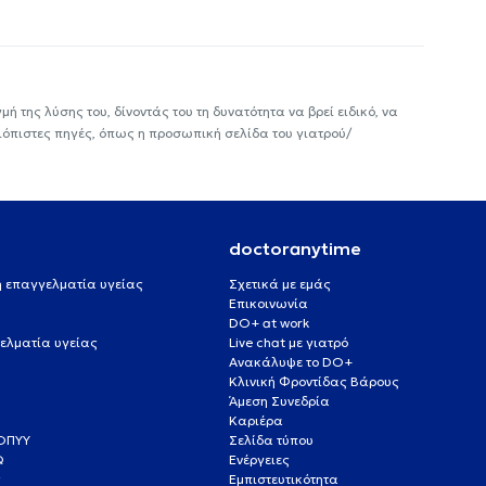
ή της λύσης του, δίνοντάς του τη δυνατότητα να βρεί ειδικό, να
ιόπιστες πηγές, όπως η προσωπική σελίδα του γιατρού/
doctoranytime
 ή επαγγελματία υγείας
Σχετικά με εμάς
Επικοινωνία
DO+ at work
ελματία υγείας
Live chat με γιατρό
Ανακάλυψε το DO+
Κλινική Φροντίδας Βάρους
Άμεση Συνεδρία
Καριέρα
ΕΟΠΥΥ
Σελίδα τύπου
Q
Ενέργειες
ς
Εμπιστευτικότητα