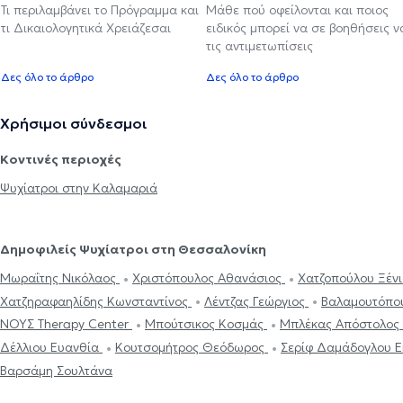
Τι περιλαμβάνει το Πρόγραμμα και
Μάθε πού οφείλονται και ποιος
τι Δικαιολογητικά Χρειάζεσαι
ειδικός μπορεί να σε βοηθήσεις ν
τις αντιμετωπίσεις
Δες όλο το άρθρο
Δες όλο το άρθρο
Χρήσιμοι σύνδεσμοι
Κοντινές περιοχές
Ψυχίατροι στην Καλαμαριά
Δημοφιλείς Ψυχίατροι στη Θεσσαλονίκη
Μωραΐτης Νικόλαος
Χριστόπουλος Αθανάσιος
Χατζοπούλου Ξέν
Χατζηραφαηλίδης Κωνσταντίνος
Λέντζας Γεώργιος
Βαλαμουτόπο
ΝΟΥΣ Therapy Center
Μπούτσικος Κοσμάς
Μπλέκας Απόστολος
Δέλλιου Ευανθία
Κουτσομήτρος Θεόδωρος
Σερίφ Δαμάδογλου 
Βαρσάμη Σουλτάνα