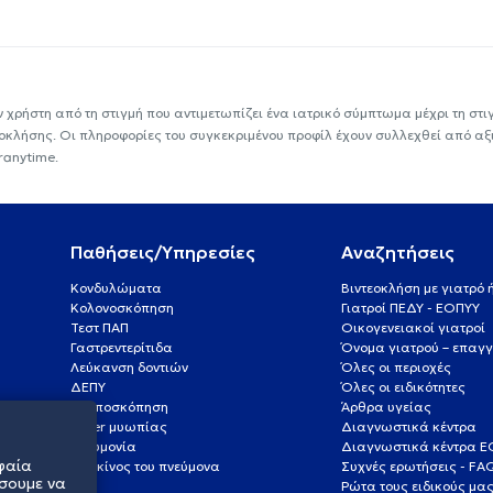
ν χρήστη από τη στιγμή που αντιμετωπίζει ένα ιατρικό σύμπτωμα μέχρι τη στιγμ
εοκλήσης. Οι πληροφορίες του συγκεκριμένου προφίλ έχουν συλλεχθεί από αξ
ranytime.
Παθήσεις/Υπηρεσίες
Αναζητήσεις
Κονδυλώματα
Βιντεοκλήση με γιατρό
Κολονοσκόπηση
Γιατροί ΠΕΔΥ - ΕΟΠΥΥ
Τεστ ΠΑΠ
Οικογενειακοί γιατροί
Γαστρεντερίτιδα
Όνομα γιατρού – επαγγ
Λεύκανση δοντιών
Όλες οι περιοχές
ΔΕΠΥ
Όλες οι ειδικότητες
Κολποσκόπηση
Άρθρα υγείας
Laser μυωπίας
Διαγνωστικά κέντρα
Πνευμονία
Διαγνωστικά κέντρα 
φαία
Καρκίνος του πνεύμονα
Συχνές ερωτήσεις - FA
σουμε να
Ρώτα τους ειδικούς μα