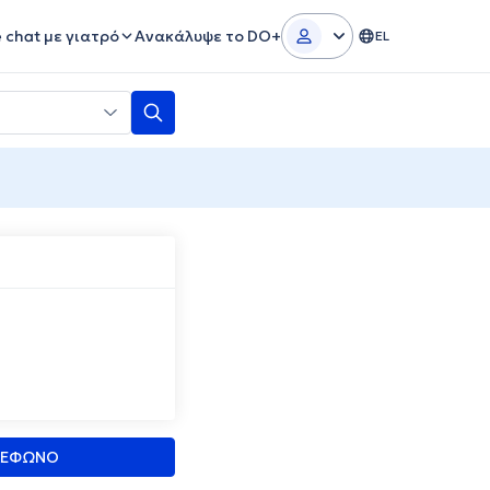
e chat με γιατρό
Ανακάλυψε το DO+
EL
ΛΕΦΩΝΟ