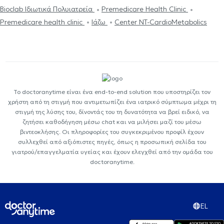
Bioclab Ιδιωτικά Πολυιατρεία
Premedicare Health Clinic
Premedicare health clinic
Ιάζω
Center NT-CardioMetabolics
Το doctoranytime είναι ένα end-to-end solution που υποστηρίζει τον
χρήστη από τη στιγμή που αντιμετωπίζει ένα ιατρικό σύμπτωμα μέχρι τη
στιγμή της λύσης του, δίνοντάς του τη δυνατότητα να βρεί ειδικό, να
ζητήσει καθοδήγηση μέσω chat και να μιλήσει μαζί του μέσω
βιντεοκλήσης. Οι πληροφορίες του συγκεκριμένου προφίλ έχουν
συλλεχθεί από αξιόπιστες πηγές, όπως η προσωπική σελίδα του
γιατρού/επαγγελματία υγείας και έχουν ελεγχθεί από την ομάδα του
doctoranytime.
EL