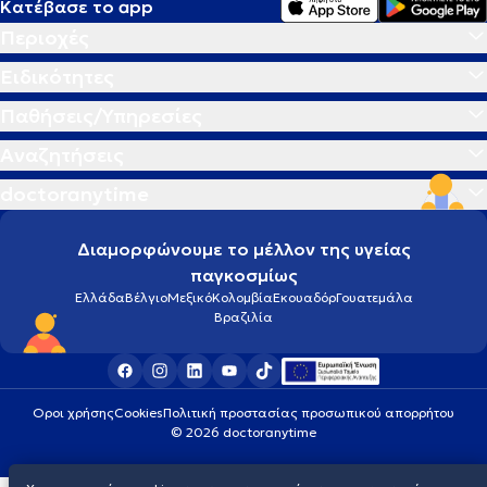
Κατέβασε το app
Περιοχές
Ειδικότητες
Παθήσεις/Υπηρεσίες
Αναζητήσεις
doctoranytime
Διαμορφώνουμε το μέλλον της υγείας
παγκοσμίως
Ελλάδα
Βέλγιο
Μεξικό
Κολομβία
Εκουαδόρ
Γουατεμάλα
Βραζιλία
Οροι χρήσης
Cookies
Πολιτική προστασίας προσωπικού απορρήτου
© 2026 doctoranytime