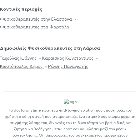
Κοντινές περιοχές
Φυσικοθεραπευτές στην Ελασσόνα
Φυσικοθεραπευτές στα Φάρσαλα
Δημοφιλείς Φυσικοθεραπευτές στη Λάρισα
Ταχούλας Ιωάννης
Καραϊσκος Κωνσταντίνος
Κωστόπουλος Δήμος
Ράλλης Παναγιώτης
Το doctoranytime είναι ένα end-to-end solution που υποστηρίζει τον
χρήστη από τη στιγμή που αντιμετωπίζει ένα ιατρικό σύμπτωμα μέχρι τη
στιγμή της λύσης του, δίνοντάς του τη δυνατότητα να βρεί ειδικό, να
ζητήσει καθοδήγηση μέσω chat και να μιλήσει μαζί του μέσω
βιντεοκλήσης. Οι πληροφορίες του συγκεκριμένου προφίλ έχουν