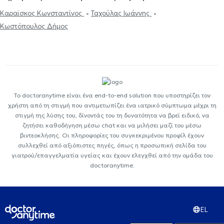
Καραϊσκος Κωνσταντίνος
Ταχούλας Ιωάννης
Κωστόπουλος Δήμος
Το doctoranytime είναι ένα end-to-end solution που υποστηρίζει τον
χρήστη από τη στιγμή που αντιμετωπίζει ένα ιατρικό σύμπτωμα μέχρι τη
στιγμή της λύσης του, δίνοντάς του τη δυνατότητα να βρεί ειδικό, να
ζητήσει καθοδήγηση μέσω chat και να μιλήσει μαζί του μέσω
βιντεοκλήσης. Οι πληροφορίες του συγκεκριμένου προφίλ έχουν
συλλεχθεί από αξιόπιστες πηγές, όπως η προσωπική σελίδα του
γιατρού/επαγγελματία υγείας και έχουν ελεγχθεί από την ομάδα του
doctoranytime.
EL