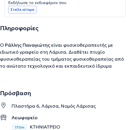
Εκδήλωσε το ενδιαφέρον σου
Στείλε αίτημα
Πληροφορίες
Ο
Ράλλης Παναγιώτης
είναι φυσικοθεραπευτής με
ιδιωτικό γραφείο στη Λάρισα. Διαθέτει πτυχίο
φυσικοθεραπείας του τμήματος φυσικοθεραπείας από
το ανώτατο τεχνολογικό και εκπαιδευτικό ίδρυμα
Θεσσαλονίκης. Ο φυσικοθεραπευτής χάρη στην
πολύχρονη εμπειρία του αντιμετωπίζει όλο το φάσμα των
παθήσεων που αφορούν τη φυσικοθεραπεία ιδιαίτερα
Πρόσβαση
χάρη στις εξειδικεύσεις του στο manual therapy -
Maitland και στη μέθοδο νευροεξελικτικής αγωγής
Πλαστήρα 6, Λάρισα, Νομός Λάρισας
παίδων. Επίσης, στο ιατρείο θα βρείτε σύγχρονα
μηχανήματα αλλά και ειδικές τεχνικές κινητοποίησης ή
Λεωφορείο
ερεθισμάτων από τον φυσικοθεραπευτή για την βέλτιστη
ΚΤΗΝΙΑΤΡΕΙΟ
170m
επίτευξη της μείωσης του πόνου, της απόκτησης του