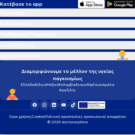
Κατέβασε το app
Περιοχές
Ειδικότητες
Παθήσεις/Υπηρεσίες
Αναζητήσεις
doctoranytime
Διαμορφώνουμε το μέλλον της υγείας
παγκοσμίως
Ελλάδα
Βέλγιο
Μεξικό
Κολομβία
Εκουαδόρ
Γουατεμάλα
Βραζιλία
Οροι χρήσης
Cookies
Πολιτική προστασίας προσωπικού απορρήτου
© 2026 doctoranytime