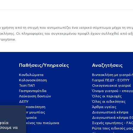
ν χρήστη από τη στιγμή που αντιμετωπίζει ένα ιατρικό σύμπτωμα μέχρι τη στιγμ
εοκλήσης. Οι πληροφορίες του συγκεκριμένου προφίλ έχουν συλλεχθεί από αξ
ranytime.
Παθήσεις/Υπηρεσίες
Αναζητήσεις
Κονδυλώματα
Βιντεοκλήση με γιατρό
Κολονοσκόπηση
Γιατροί ΠΕΔΥ - ΕΟΠΥΥ
Τεστ ΠΑΠ
Οικογενειακοί γιατροί
Γαστρεντερίτιδα
Όνομα γιατρού – επαγγ
Λεύκανση δοντιών
Όλες οι περιοχές
ΔΕΠΥ
Όλες οι ειδικότητες
Κολποσκόπηση
Άρθρα υγείας
Laser μυωπίας
Διαγνωστικά κέντρα
Πνευμονία
Διαγνωστικά κέντρα 
φαία
Καρκίνος του πνεύμονα
Συχνές ερωτήσεις - FA
σουμε να
Ρώτα τους ειδικούς μα