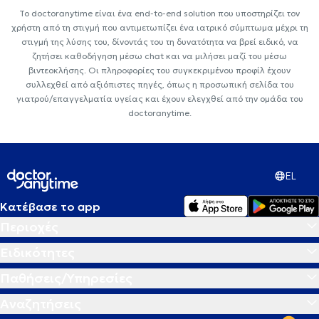
Το doctoranytime είναι ένα end-to-end solution που υποστηρίζει τον
χρήστη από τη στιγμή που αντιμετωπίζει ένα ιατρικό σύμπτωμα μέχρι τη
στιγμή της λύσης του, δίνοντάς του τη δυνατότητα να βρεί ειδικό, να
ζητήσει καθοδήγηση μέσω chat και να μιλήσει μαζί του μέσω
βιντεοκλήσης. Οι πληροφορίες του συγκεκριμένου προφίλ έχουν
συλλεχθεί από αξιόπιστες πηγές, όπως η προσωπική σελίδα του
γιατρού/επαγγελματία υγείας και έχουν ελεγχθεί από την ομάδα του
doctoranytime.
EL
Κατέβασε το app
Περιοχές
Ειδικότητες
Παθήσεις/Υπηρεσίες
Αναζητήσεις