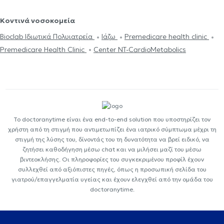
Κοντινά νοσοκομεία
Bioclab Ιδιωτικά Πολυιατρεία
Ιάζω
Premedicare health clinic
Premedicare Health Clinic
Center NT-CardioMetabolics
Το doctoranytime είναι ένα end-to-end solution που υποστηρίζει τον
χρήστη από τη στιγμή που αντιμετωπίζει ένα ιατρικό σύμπτωμα μέχρι τη
στιγμή της λύσης του, δίνοντάς του τη δυνατότητα να βρεί ειδικό, να
ζητήσει καθοδήγηση μέσω chat και να μιλήσει μαζί του μέσω
βιντεοκλήσης. Οι πληροφορίες του συγκεκριμένου προφίλ έχουν
συλλεχθεί από αξιόπιστες πηγές, όπως η προσωπική σελίδα του
γιατρού/επαγγελματία υγείας και έχουν ελεγχθεί από την ομάδα του
doctoranytime.