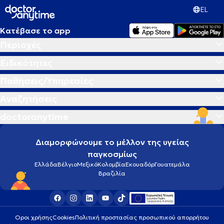
EL
Κατέβασε το app
Περιοχές
Ειδικότητες
Παθήσεις/Υπηρεσίες
Αναζητήσεις
doctoranytime
Διαμορφώνουμε το μέλλον της υγείας
παγκοσμίως
Ελλάδα
Βέλγιο
Μεξικό
Κολομβία
Εκουαδόρ
Γουατεμάλα
Βραζιλία
Οροι χρήσης
Cookies
Πολιτική προστασίας προσωπικού απορρήτου