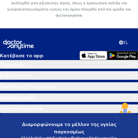
συλλεχθεί από αξιόπιστες πηγές, όπως η προσωπική σελίδα του
γιατρού/επαγγελματία υγείας και έχουν ελεγχθεί από την ομάδα του
doctoranytime.
EL
Κατέβασε το app
Περιοχές
Ειδικότητες
Παθήσεις/Υπηρεσίες
Αναζητήσεις
doctoranytime
Διαμορφώνουμε το μέλλον της υγείας
παγκοσμίως
Ελλάδα
Βέλγιο
Μεξικό
Κολομβία
Εκουαδόρ
Γουατεμάλα