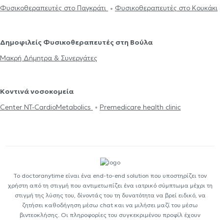
Φυσικοθεραπευτές στο Παγκράτι
Φυσικοθεραπευτές στο Κουκάκι
Δημοφιλείς Φυσικοθεραπευτές στη Βούλα
Μακρή Δήμητρα & Συνεργάτες
Κοντινά νοσοκομεία
Center NT-CardioMetabolics
Premedicare health clinic
Το doctoranytime είναι ένα end-to-end solution που υποστηρίζει τον
χρήστη από τη στιγμή που αντιμετωπίζει ένα ιατρικό σύμπτωμα μέχρι τη
στιγμή της λύσης του, δίνοντάς του τη δυνατότητα να βρεί ειδικό, να
ζητήσει καθοδήγηση μέσω chat και να μιλήσει μαζί του μέσω
βιντεοκλήσης. Οι πληροφορίες του συγκεκριμένου προφίλ έχουν