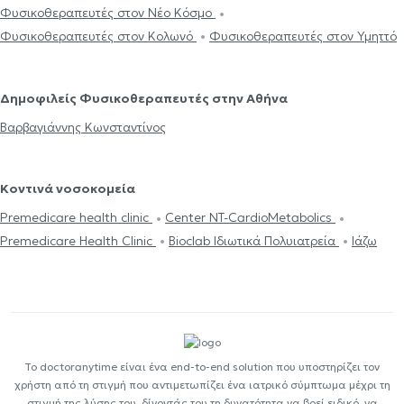
Φυσικοθεραπευτές στον Νέο Κόσμο
Φυσικοθεραπευτές στον Κολωνό
Φυσικοθεραπευτές στον Υμηττό
Δημοφιλείς Φυσικοθεραπευτές στην Αθήνα
Βαρβαγιάννης Κωνσταντίνος
Κοντινά νοσοκομεία
Premedicare health clinic
Center NT-CardioMetabolics
Premedicare Health Clinic
Bioclab Ιδιωτικά Πολυιατρεία
Ιάζω
Το doctoranytime είναι ένα end-to-end solution που υποστηρίζει τον
χρήστη από τη στιγμή που αντιμετωπίζει ένα ιατρικό σύμπτωμα μέχρι τη
στιγμή της λύσης του, δίνοντάς του τη δυνατότητα να βρεί ειδικό, να