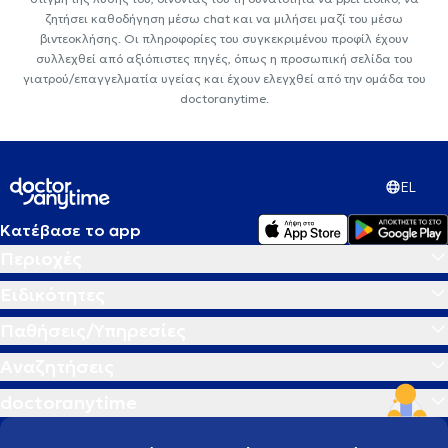
ζητήσει καθοδήγηση μέσω chat και να μιλήσει μαζί του μέσω
βιντεοκλήσης. Οι πληροφορίες του συγκεκριμένου προφίλ έχουν
συλλεχθεί από αξιόπιστες πηγές, όπως η προσωπική σελίδα του
γιατρού/επαγγελματία υγείας και έχουν ελεγχθεί από την ομάδα του
doctoranytime.
EL
Κατέβασε το app
Περιοχές
Ειδικότητες
Παθήσεις/Υπηρεσίες
Αναζητήσεις
doctoranytime