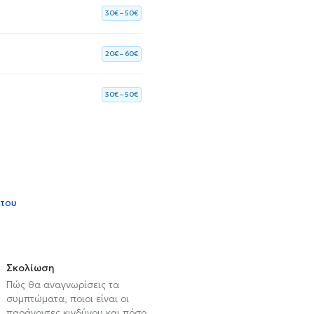
30€ – 50€
20€ – 60€
30€ – 50€
 του
Σκολίωση
Πώς θα αναγνωρίσεις τα
συμπτώματα, ποιοι είναι οι
παράγοντες κινδύνου και πόσο