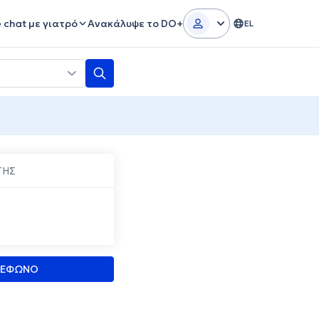
e chat με γιατρό
Ανακάλυψε το DO+
EL
ΤΗΣ
ΛΕΦΩΝΟ