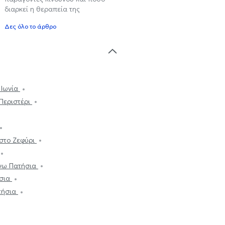
διαρκεί η θεραπεία της
Δες όλο το άρθρο
 Ιωνία
Περιστέρι
στο Ζεφύρι
νω Πατήσια
όσια
τήσια