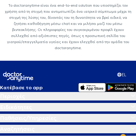
Το doctoranytime είναι ένα end-to-end solution που υποστηρίζει τον
χρήστη από τη στιγμή που αντιμετωπίζει ένα ιατρικό σύμπτωμα μέχρι τη
στιγμή της λύσης του, δίνοντάς του τη δυνατότητα να βρεί ειδικό, να
ζητήσει καθοδήγηση μέσω chat και να μιλήσει μαζί του μέσω
βιντεοκλήσης. Οι πληροφορίες του συγκεκριμένου προφίλ έχουν
συλλεχθεί από αξιόπιστες πηγές, όπως η προσωπική σελίδα του
γιατρού/επαγγελματία υγείας και έχουν ελεγχθεί από την ομάδα του
doctoranytime.
EL
Κατέβασε το app
Περιοχές
Ειδικότητες
Παθήσεις/Υπηρεσίες
Αναζητήσεις