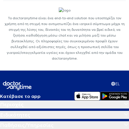
Το doctoranytime είναι ένα end-to-end solution που υποστηρίζει τον
χρήστη από τη στιγμή που αντιμετωπίζει ένα ιατρικό σύμπτωμα μέχρι τη
στιγμή της λύσης του, δίνοντάς του τη δυνατότητα να βρεί ειδικό, να
ζητήσει καθοδήγηση μέσω chat και να μιλήσει μαζί του μέσω
βιντεοκλήσης. Οι πληροφορίες του συγκεκριμένου προφίλ έχουν
συλλεχθεί από αξιόπιστες πηγές, όπως η προσωπική σελίδα του
γιατρού/επαγγελματία υγείας και έχουν ελεγχθεί από την ομάδα του
doctoranytime.
EL
Κατέβασε το app
Περιοχές
Ειδικότητες
Παθήσεις/Υπηρεσίες