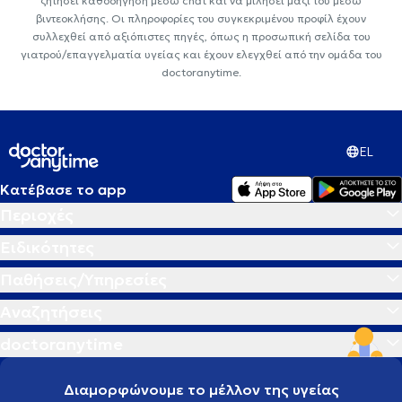
ζητήσει καθοδήγηση μέσω chat και να μιλήσει μαζί του μέσω
βιντεοκλήσης. Οι πληροφορίες του συγκεκριμένου προφίλ έχουν
συλλεχθεί από αξιόπιστες πηγές, όπως η προσωπική σελίδα του
γιατρού/επαγγελματία υγείας και έχουν ελεγχθεί από την ομάδα του
doctoranytime.
EL
Κατέβασε το app
Περιοχές
Ειδικότητες
Παθήσεις/Υπηρεσίες
Αναζητήσεις
doctoranytime
Διαμορφώνουμε το μέλλον της υγείας