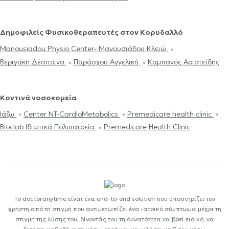
Δημοφιλείς Φυσικοθεραπευτές στον Κορυδαλλό
Manousiadou Physio Center- Μανουσιάδου Κλειώ
Βεριγάκη Δέσποινα
Παράσχου Αγγελική
Καμπανός Αριστείδης
Κοντινά νοσοκομεία
Ιάζω
Center NT-CardioMetabolics
Premedicare health clinic
Bioclab Ιδιωτικά Πολυιατρεία
Premedicare Health Clinic
Το doctoranytime είναι ένα end-to-end solution που υποστηρίζει τον
χρήστη από τη στιγμή που αντιμετωπίζει ένα ιατρικό σύμπτωμα μέχρι τη
στιγμή της λύσης του, δίνοντάς του τη δυνατότητα να βρεί ειδικό, να