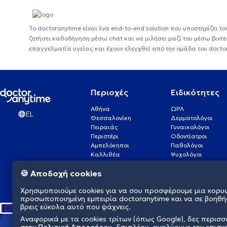
Το doctoranytime είναι ένα end-to-end solution που υποστηρίζει το
ζητήσει καθοδήγηση μέσω chat και να μιλήσει μαζί του μέσω βιντ
επαγγελματία υγείας και έχουν ελεγχθεί από την ομάδα του docto
Περιοχές
Ειδικότητες
Αθήνα
ΩΡΛ
EL
Θεσσαλονίκη
Δερματολόγοι
Πειραιάς
Γυναικολόγοι
Περιστέρι
Οδοντίατροι
Αμπελόκηποι
Παθολόγοι
Καλλιθέα
Ψυχολόγοι
Πάτρα
Οφθαλμίατροι
🍪 Αποδοχή cookies
Γλυφάδα
Ενδοκρινολόγοι
Νίκαια
Ουρολόγοι
Χρησιμοποιούμε cookies για να σου προσφέρουμε μια κορυ
Νέα Σμύρνη
Καρδιολόγοι
προσωποποιημένη εμπειρία doctoranytime και να σε βοηθή
βρεις εύκολα αυτό που ψάχνεις.
Αναφορικά με τα cookies τρίτων (όπως Google), δες περισ