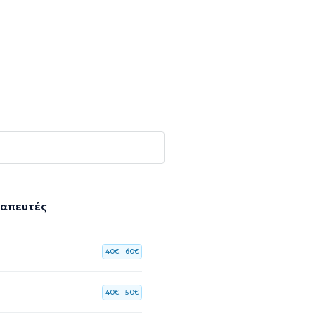
ραπευτές
40€ – 60€
40€ – 50€