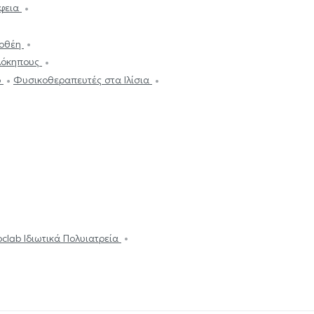
λφεια
λοθέη
λόκηπους
ό
Φυσικοθεραπευτές στα Ιλίσια
oclab Ιδιωτικά Πολυιατρεία