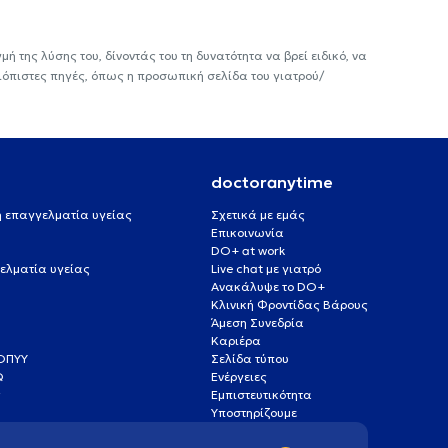
ή της λύσης του, δίνοντάς του τη δυνατότητα να βρεί ειδικό, να
ιόπιστες πηγές, όπως η προσωπική σελίδα του γιατρού/
doctoranytime
 ή επαγγελματία υγείας
Σχετικά με εμάς
Επικοινωνία
DO+ at work
ελματία υγείας
Live chat με γιατρό
Ανακάλυψε το DO+
Κλινική Φροντίδας Βάρους
Άμεση Συνεδρία
Καριέρα
ΕΟΠΥΥ
Σελίδα τύπου
Q
Ενέργειες
ς
Εμπιστευτικότητα
Υποστηρίζουμε