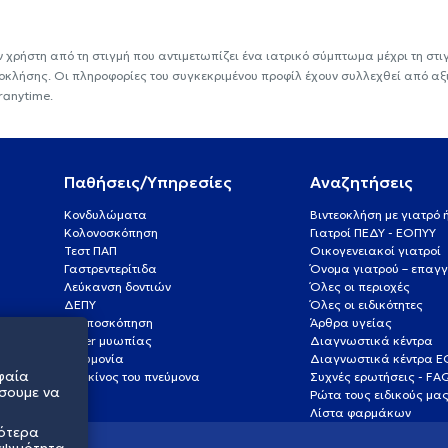
ν χρήστη από τη στιγμή που αντιμετωπίζει ένα ιατρικό σύμπτωμα μέχρι τη στιγμ
εοκλήσης. Οι πληροφορίες του συγκεκριμένου προφίλ έχουν συλλεχθεί από αξ
ranytime.
Παθήσεις/Υπηρεσίες
Αναζητήσεις
Κονδυλώματα
Βιντεοκλήση με γιατρό
Κολονοσκόπηση
Γιατροί ΠΕΔΥ - ΕΟΠΥΥ
Τεστ ΠΑΠ
Οικογενειακοί γιατροί
Γαστρεντερίτιδα
Όνομα γιατρού – επαγγ
Λεύκανση δοντιών
Όλες οι περιοχές
ΔΕΠΥ
Όλες οι ειδικότητες
Κολποσκόπηση
Άρθρα υγείας
Laser μυωπίας
Διαγνωστικά κέντρα
Πνευμονία
Διαγνωστικά κέντρα 
φαία
Καρκίνος του πνεύμονα
Συχνές ερωτήσεις - FA
σουμε να
Ρώτα τους ειδικούς μα
Λίστα φαρμάκων
σότερα