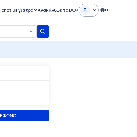
e chat με γιατρό
Ανακάλυψε το DO+
EL
ΛΕΦΩΝΟ