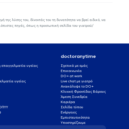
ή της λύσης του, δίνοντάς του τη δυνατότητα να βρεί ειδικό, να
ιόπιστες πηγές, όπως η προσωπική σελίδα του γιατρού/
doctoranytime
 ή επαγγελματία υγείας
Σχετικά με εμάς
Επικοινωνία
DO+ at work
ελματία υγείας
Live chat με γιατρό
Ανακάλυψε το DO+
Κλινική Φροντίδας Βάρους
Άμεση Συνεδρία
Καριέρα
ΕΟΠΥΥ
Σελίδα τύπου
Q
Ενέργειες
ς
Εμπιστευτικότητα
Υποστηρίζουμε