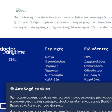
Το doctoranytime είναι ένα end-to-end solution που υποστηρίζει το
ζητήσει καθοδήγηση μέσω chat και να μιλήσει μαζί του μέσω βιντ
επαγγελματία υγείας και έχουν ελεγχθεί από την ομάδα του docto
Περιοχές
Ειδικότητες
Αθήνα
ΩΡΛ
EL
Θεσσαλονίκη
Δερματολόγοι
Πειραιάς
Γυναικολόγοι
Περιστέρι
Οδοντίατροι
Αμπελόκηποι
Παθολόγοι
Καλλιθέα
Ψυχολόγοι
Πάτρα
Οφθαλμίατροι
🍪 Αποδοχή cookies
Γλυφάδα
Ενδοκρινολόγοι
Νίκαια
Ουρολόγοι
Χρησιμοποιούμε cookies για να σου προσφέρουμε μια κορυ
Νέα Σμύρνη
Καρδιολόγοι
προσωποποιημένη εμπειρία doctoranytime και να σε βοηθή
βρεις εύκολα αυτό που ψάχνεις.
Αναφορικά με τα cookies τρίτων (όπως Google), δες περισ