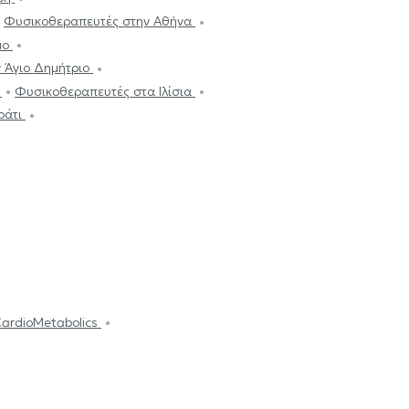
Φυσικοθεραπευτές στην Αθήνα
μο
 Άγιο Δημήτριο
ό
Φυσικοθεραπευτές στα Ιλίσια
ράτι
CardioMetabolics