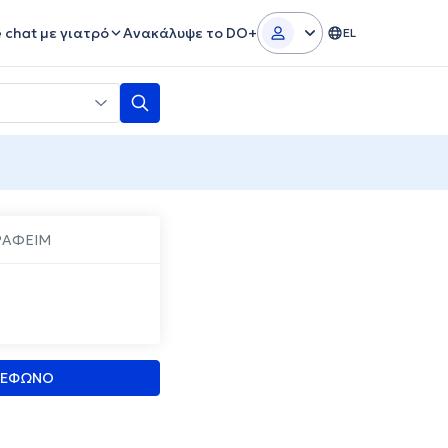
e chat με γιατρό
Ανακάλυψε το DO+
EL
ΡΑΦΕΙΜ
ΛΕΦΩΝΟ