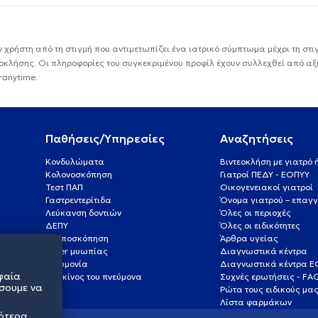
ν χρήστη από τη στιγμή που αντιμετωπίζει ένα ιατρικό σύμπτωμα μέχρι τη στιγμ
εοκλήσης. Οι πληροφορίες του συγκεκριμένου προφίλ έχουν συλλεχθεί από αξ
ranytime.
Παθήσεις/Υπηρεσίες
Αναζητήσεις
Κονδυλώματα
Βιντεοκλήση με γιατρό
Κολονοσκόπηση
Γιατροί ΠΕΔΥ - ΕΟΠΥΥ
Τεστ ΠΑΠ
Οικογενειακοί γιατροί
Γαστρεντερίτιδα
Όνομα γιατρού – επαγγ
Λεύκανση δοντιών
Όλες οι περιοχές
ΔΕΠΥ
Όλες οι ειδικότητες
Κολποσκόπηση
Άρθρα υγείας
Laser μυωπίας
Διαγνωστικά κέντρα
Πνευμονία
Διαγνωστικά κέντρα 
φαία
Καρκίνος του πνεύμονα
Συχνές ερωτήσεις - FA
σουμε να
Ρώτα τους ειδικούς μα
Λίστα φαρμάκων
σότερα