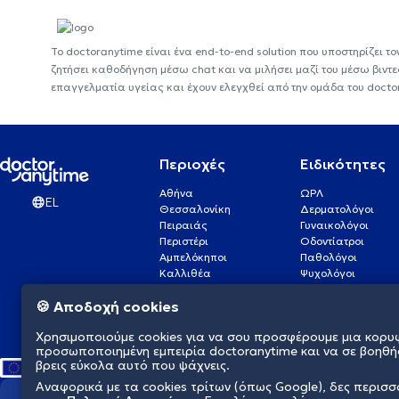
Το doctoranytime είναι ένα end-to-end solution που υποστηρίζει το
ζητήσει καθοδήγηση μέσω chat και να μιλήσει μαζί του μέσω βιντ
επαγγελματία υγείας και έχουν ελεγχθεί από την ομάδα του docto
Περιοχές
Ειδικότητες
Αθήνα
ΩΡΛ
EL
Θεσσαλονίκη
Δερματολόγοι
Πειραιάς
Γυναικολόγοι
Περιστέρι
Οδοντίατροι
Αμπελόκηποι
Παθολόγοι
Καλλιθέα
Ψυχολόγοι
Πάτρα
Οφθαλμίατροι
🍪 Αποδοχή cookies
Γλυφάδα
Ενδοκρινολόγοι
Νίκαια
Ουρολόγοι
Χρησιμοποιούμε cookies για να σου προσφέρουμε μια κορυ
Νέα Σμύρνη
Καρδιολόγοι
προσωποποιημένη εμπειρία doctoranytime και να σε βοηθή
βρεις εύκολα αυτό που ψάχνεις.
Αναφορικά με τα cookies τρίτων (όπως Google), δες περισ