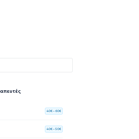
ραπευτές
40€ – 60€
40€ – 50€