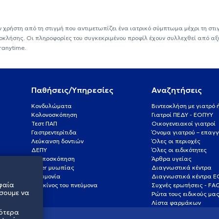
ν χρήστη από τη στιγμή που αντιμετωπίζει ένα ιατρικό σύμπτωμα μέχρι τη στιγμ
εοκλήσης. Οι πληροφορίες του συγκεκριμένου προφίλ έχουν συλλεχθεί από αξ
ranytime.
Παθήσεις/Υπηρεσίες
Αναζητήσεις
Κονδυλώματα
Βιντεοκλήση με γιατρό
Κολονοσκόπηση
Γιατροί ΠΕΔΥ - ΕΟΠΥΥ
Τεστ ΠΑΠ
Οικογενειακοί γιατροί
Γαστρεντερίτιδα
Όνομα γιατρού – επαγγ
Λεύκανση δοντιών
Όλες οι περιοχές
ΔΕΠΥ
Όλες οι ειδικότητες
Κολποσκόπηση
Άρθρα υγείας
Laser μυωπίας
Διαγνωστικά κέντρα
Πνευμονία
Διαγνωστικά κέντρα 
φαία
Καρκίνος του πνεύμονα
Συχνές ερωτήσεις - FA
σουμε να
Ρώτα τους ειδικούς μα
Λίστα φαρμάκων
σότερα