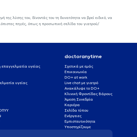
ή της λύσης του, δίνοντάς του τη δυνατότητα να βρεί ειδικό, να
ιόπιστες πηγές, όπως η προσωπική σελίδα του γιατρού/
doctoranytime
 ή επαγγελματία υγείας
Σχετικά με εμάς
Επικοινωνία
DO+ at work
ελματία υγείας
Live chat με γιατρό
Ανακάλυψε το DO+
Κλινική Φροντίδας Βάρους
Άμεση Συνεδρία
Καριέρα
ΕΟΠΥΥ
Σελίδα τύπου
Q
Ενέργειες
ς
Εμπιστευτικότητα
Υποστηρίζουμε