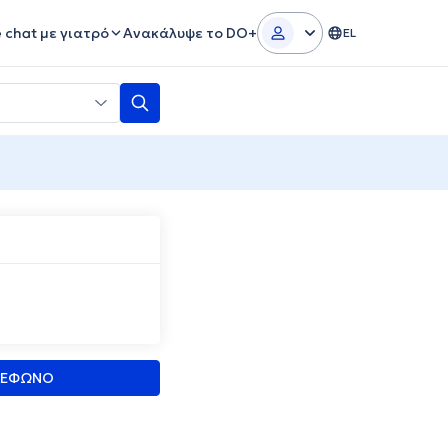
e chat με γιατρό
Ανακάλυψε το DO+
EL
Σ
ΛΕΦΩΝΟ