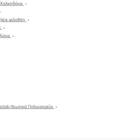
 Χαλκηδόνα
 Νέα φιλοθέη
α
λίσια
oclab Ιδιωτικά Πολυιατρεία