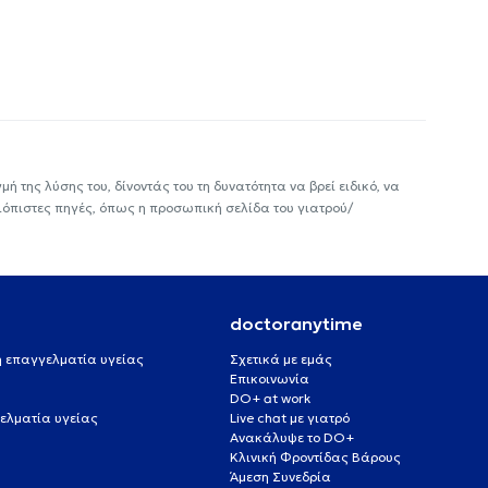
ή της λύσης του, δίνοντάς του τη δυνατότητα να βρεί ειδικό, να
ιόπιστες πηγές, όπως η προσωπική σελίδα του γιατρού/
doctoranytime
 ή επαγγελματία υγείας
Σχετικά με εμάς
Επικοινωνία
DO+ at work
ελματία υγείας
Live chat με γιατρό
Ανακάλυψε το DO+
Κλινική Φροντίδας Βάρους
Άμεση Συνεδρία