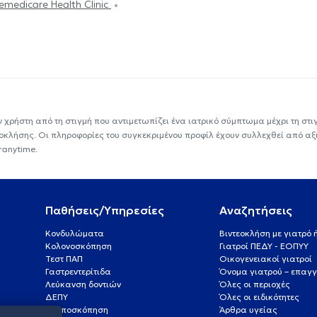
emedicare Health Clinic
ν χρήστη από τη στιγμή που αντιμετωπίζει ένα ιατρικό σύμπτωμα μέχρι τη στιγμ
εοκλήσης. Οι πληροφορίες του συγκεκριμένου προφίλ έχουν συλλεχθεί από αξ
ranytime.
Παθήσεις/Υπηρεσίες
Αναζητήσεις
Κονδυλώματα
Βιντεοκλήση με γιατρό
Κολονοσκόπηση
Γιατροί ΠΕΔΥ - ΕΟΠΥΥ
Τεστ ΠΑΠ
Οικογενειακοί γιατροί
Γαστρεντερίτιδα
Όνομα γιατρού – επαγγ
Λεύκανση δοντιών
Όλες οι περιοχές
ΔΕΠΥ
Όλες οι ειδικότητες
Κολποσκόπηση
Άρθρα υγείας