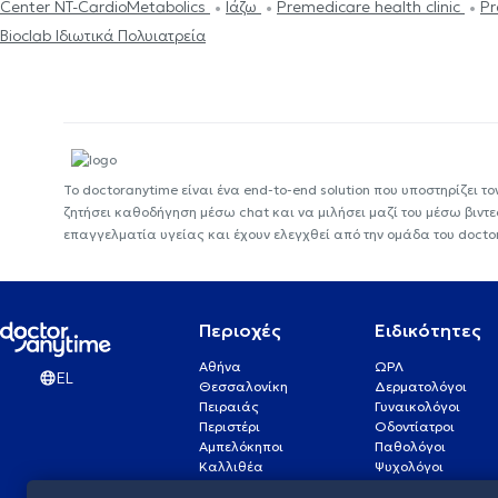
Center NT-CardioMetabolics
Ιάζω
Premedicare health clinic
Pr
Bioclab Ιδιωτικά Πολυιατρεία
Το doctoranytime είναι ένα end-to-end solution που υποστηρίζει το
ζητήσει καθοδήγηση μέσω chat και να μιλήσει μαζί του μέσω βιντ
επαγγελματία υγείας και έχουν ελεγχθεί από την ομάδα του docto
Περιοχές
Ειδικότητες
Αθήνα
ΩΡΛ
EL
Θεσσαλονίκη
Δερματολόγοι
Πειραιάς
Γυναικολόγοι
Περιστέρι
Οδοντίατροι
Αμπελόκηποι
Παθολόγοι
Καλλιθέα
Ψυχολόγοι
Πάτρα
Οφθαλμίατροι