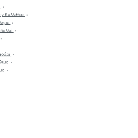
ο
ην Καλλιθέα
άληρο
υδαλλό
ϊδάρι
Άλιμο
σμο