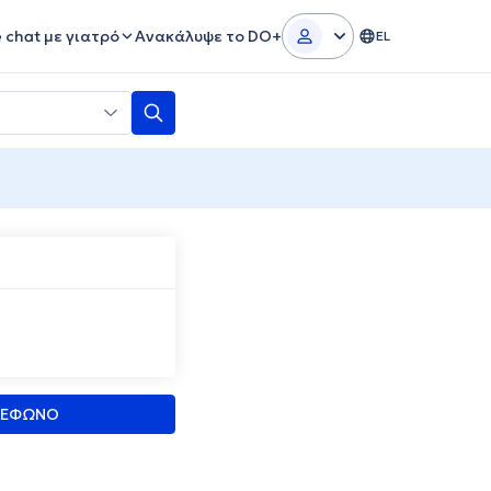
e chat με γιατρό
Ανακάλυψε το DO+
EL
ΛΕΦΩΝΟ