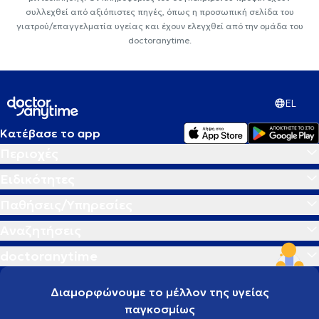
συλλεχθεί από αξιόπιστες πηγές, όπως η προσωπική σελίδα του
γιατρού/επαγγελματία υγείας και έχουν ελεγχθεί από την ομάδα του
doctoranytime.
EL
Κατέβασε το app
Περιοχές
Ειδικότητες
Παθήσεις/Υπηρεσίες
Αναζητήσεις
doctoranytime
Διαμορφώνουμε το μέλλον της υγείας
παγκοσμίως