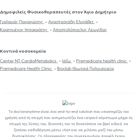
Δημοφιλείς Φυσικοθεραπευτές στον Άγιο Δημήτριο
Γιαλαμάς Παναγιώτης
Αναστασιάδη Ελισάβετ
Κρατημένος Ιπποκράτης
Αποστολόπουλος Λεωνίδας
Κοντινά νοσοκομεία
Center NT-CardioMetabolics
Ιάζω
Premedicare health clinic
Premedicare Health Clinic
Bioclab Ιδιωτικά Πολυιατρεία
Το doctoranytime είναι ένα end-to-end solution που υποστηρίζει τον
χρήστη από τη στιγμή που αντιμετωπίζει ένα ιατρικό σύμπτωμα μέχρι τη
στιγμή της λύσης του, δίνοντάς του τη δυνατότητα να βρεί ειδικό, να
ζητήσει καθοδήγηση μέσω chat και να μιλήσει μαζί του μέσω
βιντεοκλήσης. Οι πληροφορίες του συγκεκριμένου προφίλ έχουν