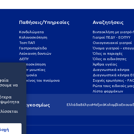
Παθήσεις/Υπηρεσίες
Αναζητήσεις
Κονδυλώματα
Βιντεοκλήση με γιατρό
Κολονοσκόπηση
Γιατροί ΠΕΔΥ - ΕΟΠΥΥ
Τεστ ΠΑΠ
Οικογενειακοί γιατροί
Γαστρεντερίτιδα
Όνομα γιατρού – επαγγ
Λεύκανση δοντιών
Όλες οι περιοχές
ΔΕΠΥ
Όλες οι ειδικότητες
Κολποσκόπηση
Άρθρα υγείας
Laser μυωπίας
Διαγνωστικά κέντρα
Πνευμονία
Διαγνωστικά κέντρα 
φαία
Καρκίνος του πνεύμονα
Συχνές ερωτήσεις - FA
σουμε να
Ρώτα τους ειδικούς μα
Λίστα φαρμάκων
σότερα
εψιμότητα
ς υγείας παγκοσμίως
Ελλάδα
Βέλγιο
Μεξικό
Κολομβία
Εκουαδ
ελίσσεται
δοχή