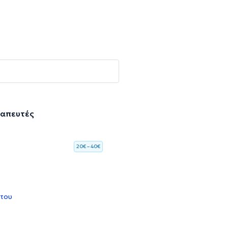
ραπευτές
20€ – 40€
 του