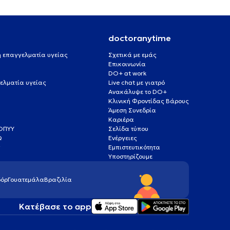
doctoranytime
 ή επαγγελματία υγείας
Σχετικά με εμάς
Επικοινωνία
DO+ at work
ελματία υγείας
Live chat με γιατρό
Ανακάλυψε το DO+
Κλινική Φροντίδας Βάρους
Άμεση Συνεδρία
Καριέρα
ΕΟΠΥΥ
Σελίδα τύπου
Q
Ενέργειες
ς
Εμπιστευτικότητα
Υποστηρίζουμε
όρ
Γουατεμάλα
Βραζιλία
Κατέβασε το app