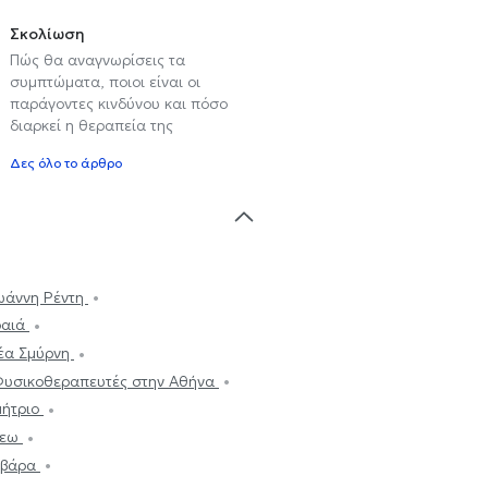
Σκολίωση
Πώς θα αναγνωρίσεις τα
συμπτώματα, ποιοι είναι οι
παράγοντες κινδύνου και πόσο
διαρκεί η θεραπεία της
Δες όλο το άρθρο
Ιωάννη Ρέντη
ραιά
έα Σμύρνη
υσικοθεραπευτές στην Αθήνα
μήτριο
λεω
ρβάρα