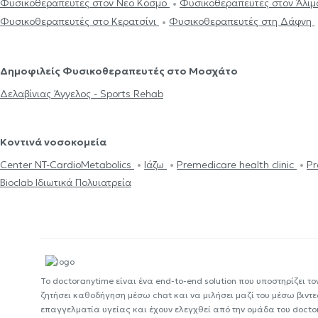
Φυσικοθεραπευτές στον Νέο Κόσμο
Φυσικοθεραπευτές στον Άλι
Φυσικοθεραπευτές στο Κερατσίνι
Φυσικοθεραπευτές στη Δάφνη
Δημοφιλείς Φυσικοθεραπευτές στο Μοσχάτο
Δελαβίνιας Άγγελος - Sports Rehab
Κοντινά νοσοκομεία
Center NT-CardioMetabolics
Ιάζω
Premedicare health clinic
Pr
Bioclab Ιδιωτικά Πολυιατρεία
Το doctoranytime είναι ένα end-to-end solution που υποστηρίζει το
ζητήσει καθοδήγηση μέσω chat και να μιλήσει μαζί του μέσω βιντ
επαγγελματία υγείας και έχουν ελεγχθεί από την ομάδα του docto