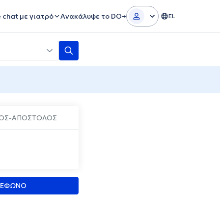
e chat με γιατρό
Ανακάλυψε το DO+
EL
ΡΟΣ-ΑΠΟΣΤΟΛΟΣ
ΛΕΦΩΝΟ