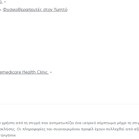
μο
Φυσικοθεραπευτές στον Υμηττό
emedicare Health Clinic
ν χρήστη από τη στιγμή που αντιμετωπίζει ένα ιατρικό σύμπτωμα μέχρι τη στιγμ
εοκλήσης. Οι πληροφορίες του συγκεκριμένου προφίλ έχουν συλλεχθεί από αξ
ranytime.