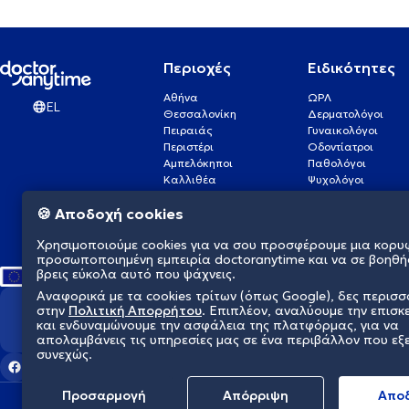
Περιοχές
Ειδικότητες
Αθήνα
ΩΡΛ
EL
Θεσσαλονίκη
Δερματολόγοι
Πειραιάς
Γυναικολόγοι
Περιστέρι
Οδοντίατροι
Αμπελόκηποι
Παθολόγοι
Καλλιθέα
Ψυχολόγοι
Πάτρα
Οφθαλμίατροι
🍪 Αποδοχή cookies
Γλυφάδα
Ενδοκρινολόγοι
Νίκαια
Ουρολόγοι
Χρησιμοποιούμε cookies για να σου προσφέρουμε μια κορυ
Νέα Σμύρνη
Καρδιολόγοι
προσωποποιημένη εμπειρία doctoranytime και να σε βοηθή
βρεις εύκολα αυτό που ψάχνεις.
Αναφορικά με τα cookies τρίτων (όπως Google), δες περισ
στην
Πολιτική Απορρήτου
. Επιπλέον, αναλύουμε την επισκ
Διαμορφώνουμε το μέλλον τη
και ενδυναμώνουμε την ασφάλεια της πλατφόρμας, για να
απολαμβάνεις τις υπηρεσίες μας σε ένα περιβάλλον που εξ
συνεχώς.
Προσαρμογή
Απόρριψη
Aπο