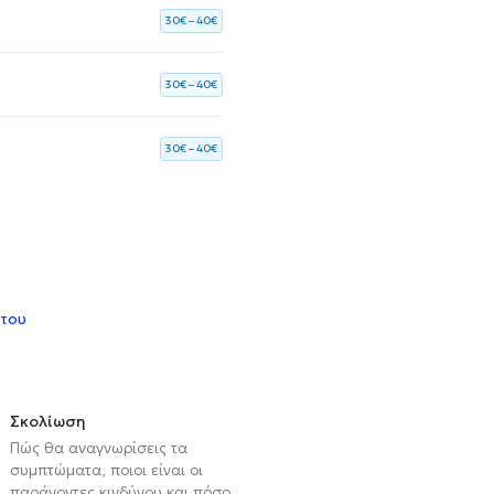
30€ – 40€
30€ – 40€
30€ – 40€
 του
Σκολίωση
Πώς θα αναγνωρίσεις τα
συμπτώματα, ποιοι είναι οι
παράγοντες κινδύνου και πόσο