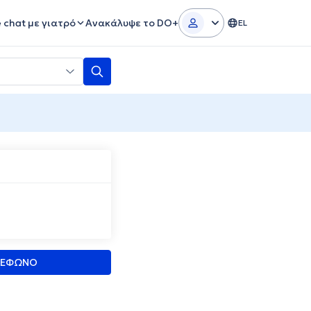
e chat με γιατρό
Ανακάλυψε το DO+
EL
ΛΕΦΩΝΟ