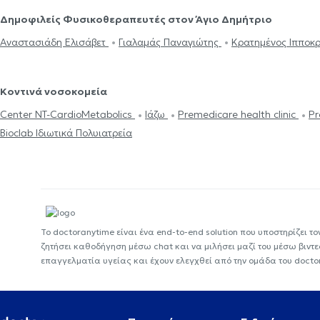
Δημοφιλείς Φυσικοθεραπευτές στον Άγιο Δημήτριο
Αναστασιάδη Ελισάβετ
Γιαλαμάς Παναγιώτης
Κρατημένος Ιπποκ
Κοντινά νοσοκομεία
Center NT-CardioMetabolics
Ιάζω
Premedicare health clinic
Pr
Bioclab Ιδιωτικά Πολυιατρεία
Το doctoranytime είναι ένα end-to-end solution που υποστηρίζει το
ζητήσει καθοδήγηση μέσω chat και να μιλήσει μαζί του μέσω βιντ
επαγγελματία υγείας και έχουν ελεγχθεί από την ομάδα του docto