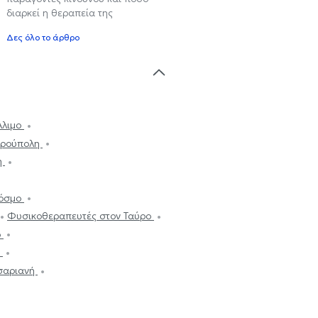
διαρκεί η θεραπεία της
Δες όλο το άρθρο
Άλιμο
υρούπολη
η
Κόσμο
Φυσικοθεραπευτές στον Ταύρο
ο
ι
σαριανή