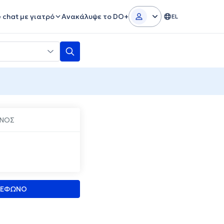
e chat με γιατρό
Ανακάλυψε το DO+
EL
ΙΝΟΣ
ΛΕΦΩΝΟ