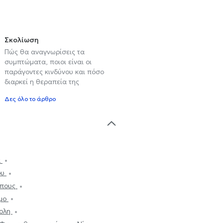
Σκολίωση
Πώς θα αναγνωρίσεις τα
συμπτώματα, ποιοι είναι οι
παράγοντες κινδύνου και πόσο
διαρκεί η θεραπεία της
Δες όλο το άρθρο
α
ου
ηπους
σμο
πολη