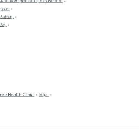
Φυσικοθεραπευτές στη Νίκαια
ήτριο
ιλοθέη
έλη
are Health Clinic
Ιάζω