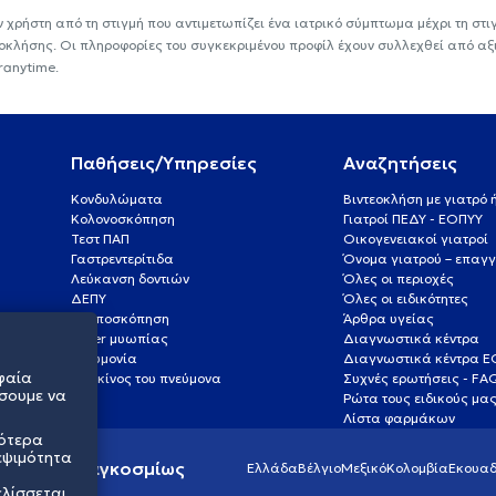
ν χρήστη από τη στιγμή που αντιμετωπίζει ένα ιατρικό σύμπτωμα μέχρι τη στιγμ
εοκλήσης. Οι πληροφορίες του συγκεκριμένου προφίλ έχουν συλλεχθεί από αξ
ranytime.
Παθήσεις/Υπηρεσίες
Αναζητήσεις
Κονδυλώματα
Βιντεοκλήση με γιατρό
Κολονοσκόπηση
Γιατροί ΠΕΔΥ - ΕΟΠΥΥ
Τεστ ΠΑΠ
Οικογενειακοί γιατροί
Γαστρεντερίτιδα
Όνομα γιατρού – επαγγ
Λεύκανση δοντιών
Όλες οι περιοχές
ΔΕΠΥ
Όλες οι ειδικότητες
Κολποσκόπηση
Άρθρα υγείας
Laser μυωπίας
Διαγνωστικά κέντρα
Πνευμονία
Διαγνωστικά κέντρα 
φαία
Καρκίνος του πνεύμονα
Συχνές ερωτήσεις - FA
σουμε να
Ρώτα τους ειδικούς μα
Λίστα φαρμάκων
σότερα
εψιμότητα
ς υγείας παγκοσμίως
Ελλάδα
Βέλγιο
Μεξικό
Κολομβία
Εκουαδ
ελίσσεται