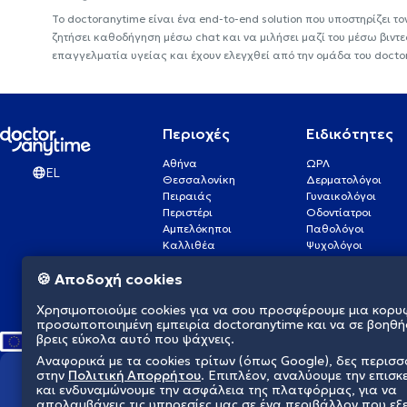
Το doctoranytime είναι ένα end-to-end solution που υποστηρίζει το
ζητήσει καθοδήγηση μέσω chat και να μιλήσει μαζί του μέσω βιντ
επαγγελματία υγείας και έχουν ελεγχθεί από την ομάδα του docto
Περιοχές
Ειδικότητες
Αθήνα
ΩΡΛ
EL
Θεσσαλονίκη
Δερματολόγοι
Πειραιάς
Γυναικολόγοι
Περιστέρι
Οδοντίατροι
Αμπελόκηποι
Παθολόγοι
Καλλιθέα
Ψυχολόγοι
Πάτρα
Οφθαλμίατροι
🍪 Αποδοχή cookies
Γλυφάδα
Ενδοκρινολόγοι
Νίκαια
Ουρολόγοι
Χρησιμοποιούμε cookies για να σου προσφέρουμε μια κορυ
Νέα Σμύρνη
Καρδιολόγοι
προσωποποιημένη εμπειρία doctoranytime και να σε βοηθή
βρεις εύκολα αυτό που ψάχνεις.
Αναφορικά με τα cookies τρίτων (όπως Google), δες περισ
στην
Πολιτική Απορρήτου
. Επιπλέον, αναλύουμε την επισκ
Διαμορφώνουμε το μέλλον τη
και ενδυναμώνουμε την ασφάλεια της πλατφόρμας, για να
απολαμβάνεις τις υπηρεσίες μας σε ένα περιβάλλον που εξ