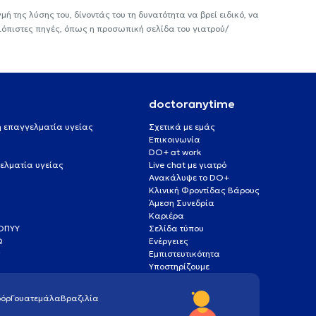
ή της λύσης του, δίνοντάς του τη δυνατότητα να βρεί ειδικό, να
ιόπιστες πηγές, όπως η προσωπική σελίδα του γιατρού/
doctoranytime
 ή επαγγελματία υγείας
Σχετικά με εμάς
Επικοινωνία
DO+ at work
ελματία υγείας
Live chat με γιατρό
Ανακάλυψε το DO+
Κλινική Φροντίδας Βάρους
Άμεση Συνεδρία
Καριέρα
ΕΟΠΥΥ
Σελίδα τύπου
Q
Ενέργειες
ς
Εμπιστευτικότητα
Υποστηρίζουμε
όρ
Γουατεμάλα
Βραζιλία