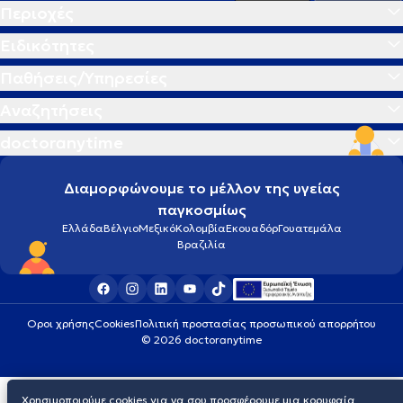
Περιοχές
Ειδικότητες
Παθήσεις/Υπηρεσίες
Αναζητήσεις
doctoranytime
Διαμορφώνουμε το μέλλον της υγείας
παγκοσμίως
Ελλάδα
Βέλγιο
Μεξικό
Κολομβία
Εκουαδόρ
Γουατεμάλα
Βραζιλία
Οροι χρήσης
Cookies
Πολιτική προστασίας προσωπικού απορρήτου
© 2026 doctoranytime
Χρησιμοποιούμε cookies για να σου προσφέρουμε μια κορυφαία