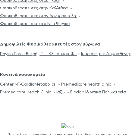
Φυσικοθεραπευτές στου Γκύζη
Φυσικοθεραπευτές στην Καλλιθέα
Φυσικοθεραπευτές στην Αργυρούπολη
Φυσικοθεραπευτές στο Νέο Ψυχικό
Δημοφιλείς Φυσικοθεραπευτές στον Βύρωνα
Physio Force Βεκρής Π. - Κλεισούρα Φ.
Ιμαριάγκμπε Δημοσθένης
Κοντινά νοσοκομεία
Center NT-CardioMetabolics
Premedicare health clinic
Premedicare Health Clinic
Ιάζω
Bioclab Ιδιωτικά Πολυιατρεία
Το doctoranytime είναι ένα end-to-end solution που υποστηρίζει τον