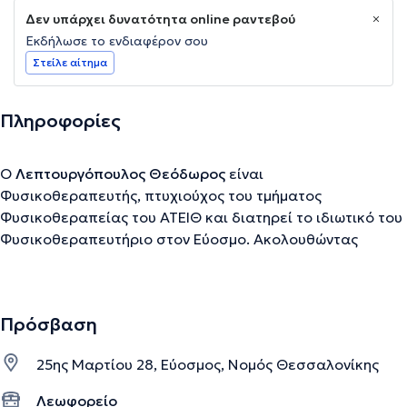
Δεν υπάρχει δυνατότητα online ραντεβού
Εκδήλωσε το ενδιαφέρον σου
Στείλε αίτημα
Πληροφορίες
Ο
Λεπτουργόπουλος Θεόδωρος
είναι
Φυσικοθεραπευτής, πτυχιούχος του τμήματος
Φυσικοθεραπείας του ΑΤΕΙΘ και διατηρεί το ιδιωτικό του
Φυσικοθεραπευτήριο στον Εύοσμο. Ακολουθώντας
απαρέγκλιτα τις σύγχρονες εξελίξεις στον τομέα της
αποκατάστασης προάγει σταθερά την ενεργό συμμετοχή
του ασθενή, ενημερώνοντάς τον σχετικά με το πρόβλημα
Πρόσβαση
που αντιμετωπίζει και βελτιώνοντας την επικοινωνία
μεταξύ ασθενή και φυσικοθεραπευτή αποσκοπώντας
25ης Μαρτίου 28, Εύοσμος, Νομός Θεσσαλονίκης
στην καλύτερη δυνατή εξυπηρέτηση των
Φυσικοθεραπευτικών αναγκών του πρώτου. Στο ιδιωτικό
Λεωφορείο