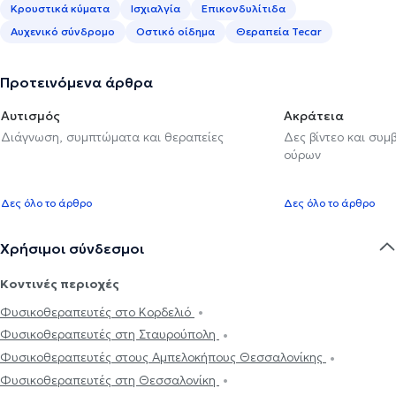
Κρουστικά κύματα
Ισχιαλγία
Επικονδυλίτιδα
Αυχενικό σύνδρομο
Oστικό οίδημα
Θεραπεία Tecar
Προτεινόμενα άρθρα
Αυτισμός
Ακράτεια
Διάγνωση, συμπτώματα και θεραπείες
Δες βίντεο και συμ
ούρων
Δες όλο το άρθρο
Δες όλο το άρθρο
Χρήσιμοι σύνδεσμοι
Κοντινές περιοχές
Φυσικοθεραπευτές στο Κορδελιό
Φυσικοθεραπευτές στη Σταυρούπολη
Φυσικοθεραπευτές στους Αμπελοκήπους Θεσσαλονίκης
Φυσικοθεραπευτές στη Θεσσαλονίκη