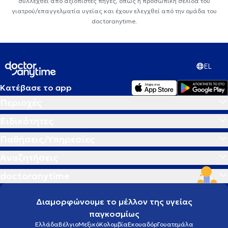
συλλεχθεί από αξιόπιστες πηγές, όπως η προσωπική σελίδα του
γιατρού/επαγγελματία υγείας και έχουν ελεγχθεί από την ομάδα του
doctoranytime.
EL
Κατέβασε το app
Περιοχές
Ειδικότητες
Παθήσεις/Υπηρεσίες
Αναζητήσεις
doctoranytime
Διαμορφώνουμε το μέλλον της υγείας
παγκοσμίως
Ελλάδα
Βέλγιο
Μεξικό
Κολομβία
Εκουαδόρ
Γουατεμάλα