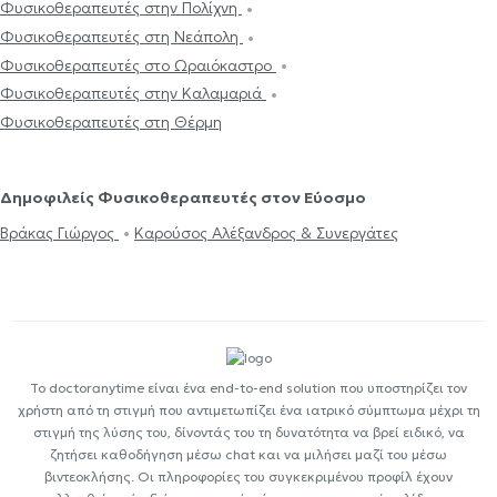
Φυσικοθεραπευτές στην Πολίχνη
Φυσικοθεραπευτές στη Νεάπολη
Φυσικοθεραπευτές στο Ωραιόκαστρο
Φυσικοθεραπευτές στην Καλαμαριά
Φυσικοθεραπευτές στη Θέρμη
Δημοφιλείς Φυσικοθεραπευτές στον Εύοσμο
Βράκας Γιώργος
Καρούσος Αλέξανδρος & Συνεργάτες
Το doctoranytime είναι ένα end-to-end solution που υποστηρίζει τον
χρήστη από τη στιγμή που αντιμετωπίζει ένα ιατρικό σύμπτωμα μέχρι τη
στιγμή της λύσης του, δίνοντάς του τη δυνατότητα να βρεί ειδικό, να
ζητήσει καθοδήγηση μέσω chat και να μιλήσει μαζί του μέσω
βιντεοκλήσης. Οι πληροφορίες του συγκεκριμένου προφίλ έχουν