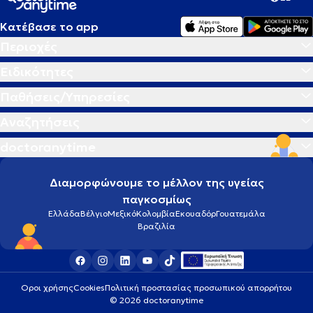
Κατέβασε το app
Περιοχές
Ειδικότητες
Παθήσεις/Υπηρεσίες
Αναζητήσεις
doctoranytime
Διαμορφώνουμε το μέλλον της υγείας
παγκοσμίως
Ελλάδα
Βέλγιο
Μεξικό
Κολομβία
Εκουαδόρ
Γουατεμάλα
Βραζιλία
Οροι χρήσης
Cookies
Πολιτική προστασίας προσωπικού απορρήτου
© 2026 doctoranytime