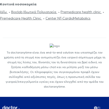
Κοντινά νοσοκομεία
Ιάζω
Bioclab Ιδιωτικά Πολυιατρεία
Premedicare health clinic
Premedicare Health Clinic
Center NT-CardioMetabolics
Το doctoranytime είναι ένα end-to-end solution που υποστηρίζει τον
χρήστη από τη στιγμή που αντιμετωπίζει ένα ιατρικό σύμπτωμα μέχρι τη
στιγμή της λύσης του, δίνοντάς του τη δυνατότητα να βρεί ειδικό, να
ζητήσει καθοδήγηση μέσω chat και να μιλήσει μαζί του μέσω
βιντεοκλήσης. Οι πληροφορίες του συγκεκριμένου προφίλ έχουν
συλλεχθεί από αξιόπιστες πηγές, όπως η προσωπική σελίδα του
γιατρού/επαγγελματία υγείας και έχουν ελεγχθεί από την ομάδα του
doctoranytime.
EL