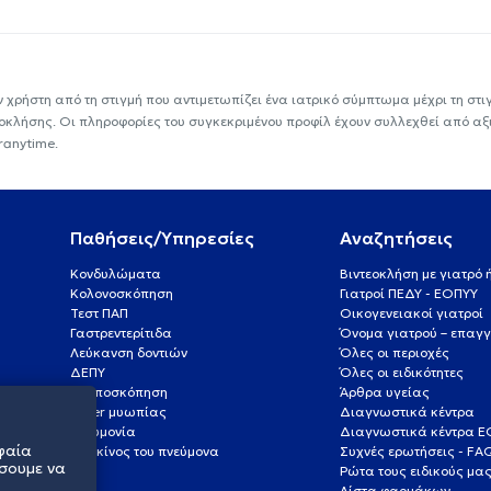
ν χρήστη από τη στιγμή που αντιμετωπίζει ένα ιατρικό σύμπτωμα μέχρι τη στιγμ
εοκλήσης. Οι πληροφορίες του συγκεκριμένου προφίλ έχουν συλλεχθεί από αξ
ranytime.
Παθήσεις/Υπηρεσίες
Αναζητήσεις
Κονδυλώματα
Βιντεοκλήση με γιατρό
Κολονοσκόπηση
Γιατροί ΠΕΔΥ - ΕΟΠΥΥ
Τεστ ΠΑΠ
Οικογενειακοί γιατροί
Γαστρεντερίτιδα
Όνομα γιατρού – επαγγ
Λεύκανση δοντιών
Όλες οι περιοχές
ΔΕΠΥ
Όλες οι ειδικότητες
Κολποσκόπηση
Άρθρα υγείας
Laser μυωπίας
Διαγνωστικά κέντρα
Πνευμονία
Διαγνωστικά κέντρα 
φαία
Καρκίνος του πνεύμονα
Συχνές ερωτήσεις - FA
σουμε να
Ρώτα τους ειδικούς μα
Λίστα φαρμάκων