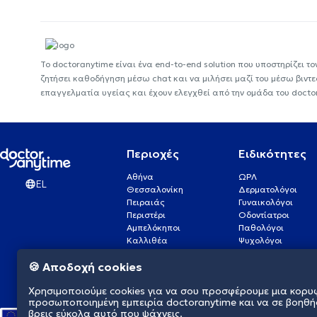
Το doctoranytime είναι ένα end-to-end solution που υποστηρίζει το
ζητήσει καθοδήγηση μέσω chat και να μιλήσει μαζί του μέσω βιντ
επαγγελματία υγείας και έχουν ελεγχθεί από την ομάδα του docto
Περιοχές
Ειδικότητες
Αθήνα
ΩΡΛ
EL
Θεσσαλονίκη
Δερματολόγοι
Πειραιάς
Γυναικολόγοι
Περιστέρι
Οδοντίατροι
Αμπελόκηποι
Παθολόγοι
Καλλιθέα
Ψυχολόγοι
Πάτρα
Οφθαλμίατροι
🍪 Αποδοχή cookies
Γλυφάδα
Ενδοκρινολόγοι
Νίκαια
Ουρολόγοι
Χρησιμοποιούμε cookies για να σου προσφέρουμε μια κορυ
Νέα Σμύρνη
Καρδιολόγοι
προσωποποιημένη εμπειρία doctoranytime και να σε βοηθή
βρεις εύκολα αυτό που ψάχνεις.