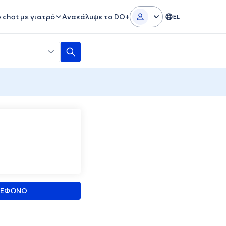
e chat με γιατρό
Ανακάλυψε το DO+
EL
ΛΕΦΩΝΟ