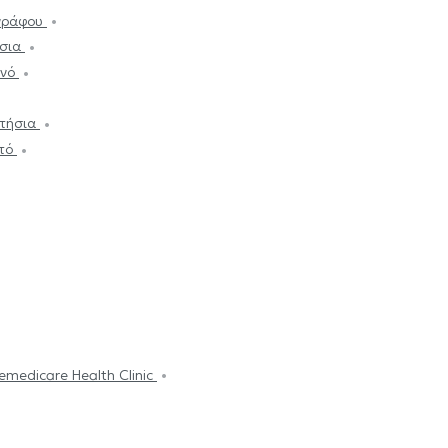
γράφου
ήσια
ωνό
ατήσια
ττό
emedicare Health Clinic