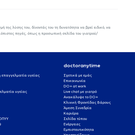
ή της λύσης του, δίνοντάς του τη δυνατότητα να βρεί ειδικό, να
ιόπιστες πηγές, όπως η προσωπική σελίδα του γιατρού/
doctoranytime
 ή επαγγελματία υγείας
Σχετικά με εμάς
Επικοινωνία
DO+ at work
ελματία υγείας
Live chat με γιατρό
Ανακάλυψε το DO+
Κλινική Φροντίδας Βάρους
Άμεση Συνεδρία
Καριέρα
ΕΟΠΥΥ
Σελίδα τύπου
Q
Ενέργειες
ς
Εμπιστευτικότητα
Υποστηρίζουμε