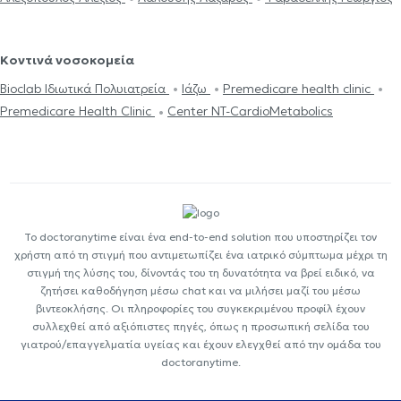
Κοντινά νοσοκομεία
Bioclab Ιδιωτικά Πολυιατρεία
Ιάζω
Premedicare health clinic
Premedicare Health Clinic
Center NT-CardioMetabolics
Το doctoranytime είναι ένα end-to-end solution που υποστηρίζει τον
χρήστη από τη στιγμή που αντιμετωπίζει ένα ιατρικό σύμπτωμα μέχρι τη
στιγμή της λύσης του, δίνοντάς του τη δυνατότητα να βρεί ειδικό, να
ζητήσει καθοδήγηση μέσω chat και να μιλήσει μαζί του μέσω
βιντεοκλήσης. Οι πληροφορίες του συγκεκριμένου προφίλ έχουν
συλλεχθεί από αξιόπιστες πηγές, όπως η προσωπική σελίδα του
γιατρού/επαγγελματία υγείας και έχουν ελεγχθεί από την ομάδα του
doctoranytime.