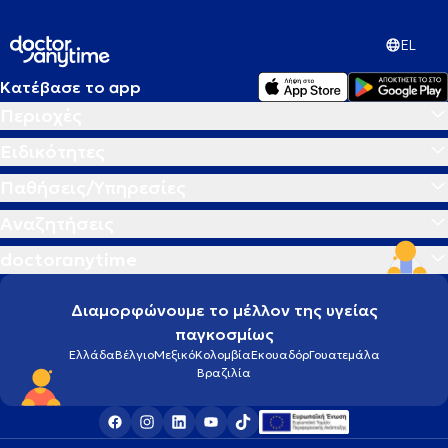
EL
Κατέβασε το app
Περιοχές
Ειδικότητες
Παθήσεις/Υπηρεσίες
Αναζητήσεις
doctoranytime
Διαμορφώνουμε το μέλλον της υγείας
παγκοσμίως
Ελλάδα
Βέλγιο
Μεξικό
Κολομβία
Εκουαδόρ
Γουατεμάλα
Βραζιλία