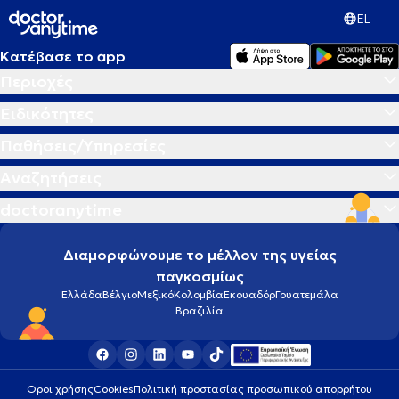
EL
Κατέβασε το app
Περιοχές
Ειδικότητες
Παθήσεις/Υπηρεσίες
Αναζητήσεις
doctoranytime
Διαμορφώνουμε το μέλλον της υγείας
παγκοσμίως
Ελλάδα
Βέλγιο
Μεξικό
Κολομβία
Εκουαδόρ
Γουατεμάλα
Βραζιλία
Οροι χρήσης
Cookies
Πολιτική προστασίας προσωπικού απορρήτου