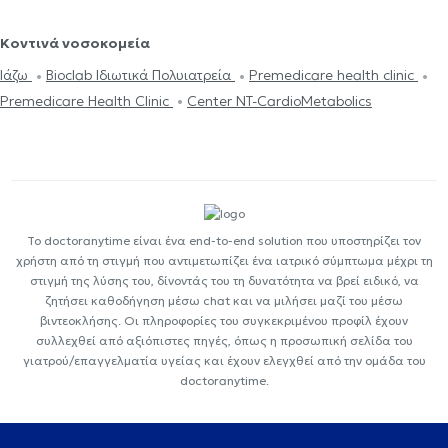
Κοντινά νοσοκομεία
Ιάζω
Bioclab Ιδιωτικά Πολυιατρεία
Premedicare health clinic
Premedicare Health Clinic
Center NT-CardioMetabolics
Το doctoranytime είναι ένα end-to-end solution που υποστηρίζει τον
χρήστη από τη στιγμή που αντιμετωπίζει ένα ιατρικό σύμπτωμα μέχρι τη
στιγμή της λύσης του, δίνοντάς του τη δυνατότητα να βρεί ειδικό, να
ζητήσει καθοδήγηση μέσω chat και να μιλήσει μαζί του μέσω
βιντεοκλήσης. Οι πληροφορίες του συγκεκριμένου προφίλ έχουν
συλλεχθεί από αξιόπιστες πηγές, όπως η προσωπική σελίδα του
γιατρού/επαγγελματία υγείας και έχουν ελεγχθεί από την ομάδα του
doctoranytime.