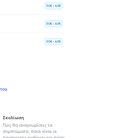
30€ – 40€
30€ – 40€
30€ – 40€
 του
Σκολίωση
Πώς θα αναγνωρίσεις τα
συμπτώματα, ποιοι είναι οι
παράγοντες κινδύνου και πόσο