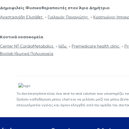
Δημοφιλείς Φυσικοθεραπευτές στον Άγιο Δημήτριο
Αναστασιάδη Ελισάβετ
Γιαλαμάς Παναγιώτης
Κρατημένος Ιπποκ
Κοντινά νοσοκομεία
Center NT-CardioMetabolics
Ιάζω
Premedicare health clinic
Pr
Bioclab Ιδιωτικά Πολυιατρεία
Το doctoranytime είναι ένα end-to-end solution που υποστηρίζει το
ζητήσει καθοδήγηση μέσω chat και να μιλήσει μαζί του μέσω βιντ
επαγγελματία υγείας και έχουν ελεγχθεί από την ομάδα του docto