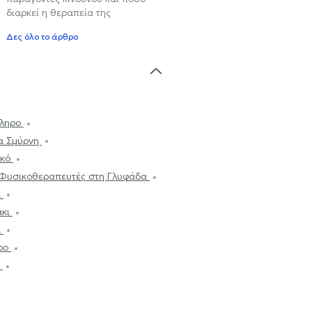
διαρκεί η θεραπεία της
Δες όλο το άρθρο
άληρο
α Σμύρνη
ικό
Φυσικοθεραπευτές στη Γλυφάδα
α
άκι
α
ηρο
ά