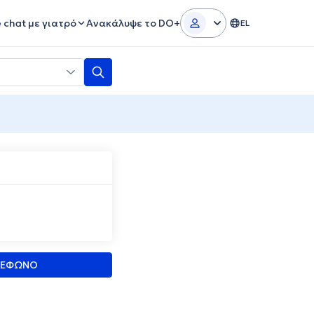
e chat με γιατρό
Ανακάλυψε το DO+
EL
ΛΕΦΩΝΟ